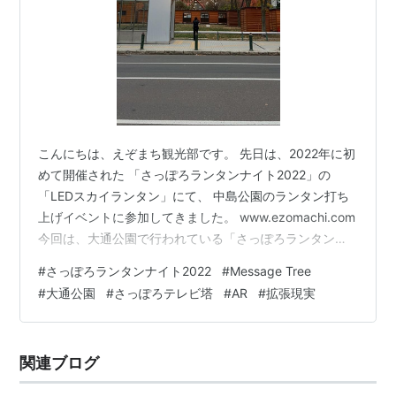
こんにちは、えぞまち観光部です。 先日は、2022年に初
めて開催された 「さっぽろランタンナイト2022」の
「LEDスカイランタン」にて、 中島公園のランタン打ち
上げイベントに参加してきました。 www.ezomachi.com
今回は、大通公園で行われている「さっぽろランタンナ
イト2022」のもうひとつのイベントである「Message
#
さっぽろランタンナイト2022
#
Message Tree
Tree」に参加してきました！ スポンサーリンク ■「さっ
#
大通公園
#
さっぽろテレビ塔
#
AR
#
拡張現実
ぽろランタンナイト2022」の【Message Tree】とは？
「さっぽろランタンナイト2022」のイベントである
「Message Tree」は、大通公園にある「さっぽろテレビ
関連ブログ
塔」を、 専用アプリ使…