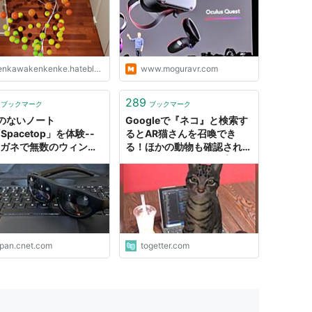
nkawakenkenke.hateblo.jp
www.moguravr.com
289
ブックマーク
ブックマーク
のないノート
Googleで『ネコ』と検索す
Spacetop」を体験--
るとAR猫さんを召喚でき
メガネで無数のウィンド
る！ほかの動物も確認されて
表示
とても楽しい「トラ飼育NG
の我が家でも放し飼いできま
す！」
apan.cnet.com
togetter.com