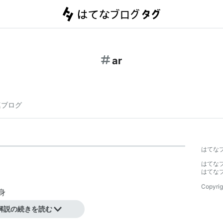
ar
連ブログ
はてな
はてな
はてな
Copyrig
身
ス）/ 兵庫県出身
解説の続きを読む
身