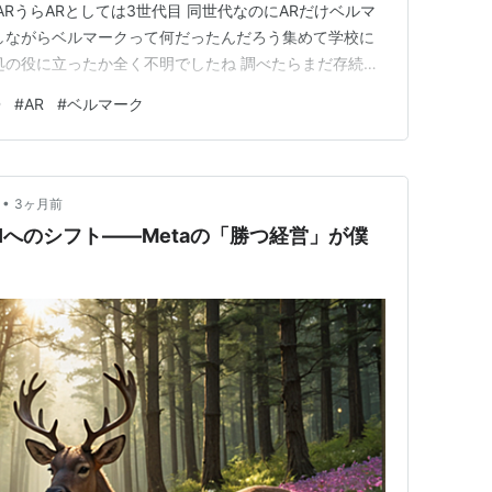
 ARうらARとしては3世代目 同世代なのにARだけベルマ
しながらベルマークって何だったんだろう集めて学校に
処の役に立ったか全く不明でしたね 調べたらまだ存続・
枚1円じゃ財団の職員給与で消えそうな気もするが・・・
D
#
AR
#
ベルマーク
ed-junkroom-mobility.hateblo.jp 当…
•
3ヶ月前
Iへのシフト――Metaの「勝つ経営」が僕