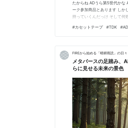
たからね ADうら第5世代かな
ーク参加商品とあります しか
持っていくんだっけ そして何
活動してるのねベルマーク 1
#
カセットテープ
#
TDK
#
A
ランキング参加中オーディオ 別館 limit
FIREから始める「晴耕雨読」の日々
メタバースの足踏み、A
らに見せる未来の景色