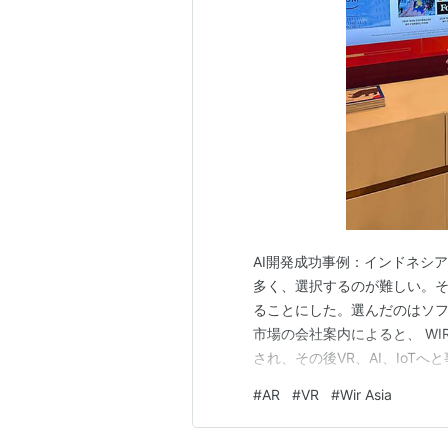
AI開発成功事例：インドネシア株 
多く、選択するのが難しい。そ
ることにした。選んだのはソフトウェ
市場の会社案内によると、 WIR
され、その後VR、AI、IoT
応し、大企業と連携できるよう支
#
AR
#
VR
#
Wir Asia
Global Kreatif（4%）と一