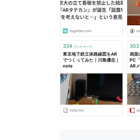
togetter.com
ke
334
303
ブックマーク
東京地下鉄立体路線図をAR
画面
でつくってみた｜川島優志｜
PC「
note
AR
ウを
note.mu
j