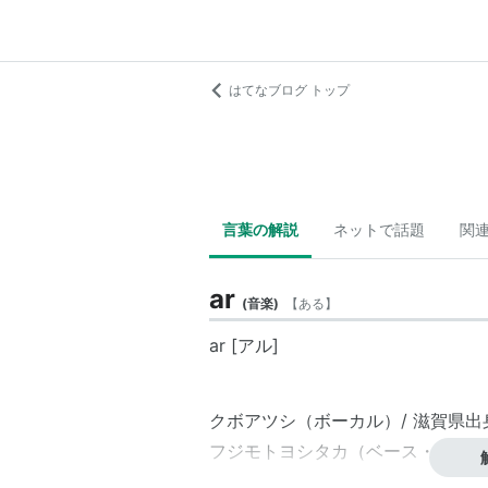
はてなブログ トップ
言葉の解説
ネットで話題
関
ar
(
音楽
)
【
ある
】
ar [アル]
クボアツシ（ボーカル）/ 滋賀県出
フジモトヨシタカ（ベース・バンマ
オオタツバサ（ギター）/ 東京都出