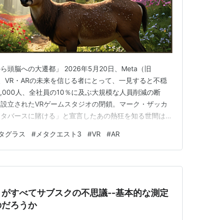
ら頭脳への大遷都」 2026年5月20日、Meta（旧
スは、VR・ARの未来を信じる者にとって、一見すると不穏
,000人、全社員の10％に及ぶ大規模な人員削減の断
設立されたVRゲームスタジオの閉鎖。マーク・ザッカ
メタバースに賭ける」と宣言したあの熱狂を知る世間は、
は失敗だ」と冷ややかな視線を送っている。 しかし、
タグラス
#
メタクエスト3
#
VR
#
AR
のだろうか。 結論から言えば、否である。これは企業
耳るビ…
がすべてサブスクの不思議--基本的な測定
のだろうか