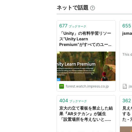
ネットで話題
677
655
ブックマーク
「Unity」の有料学習リソー
jsma
ス“Unity Learn
Premium”がすべてのユーザ
ーに無償開放／業界で必要と
This 
される3DやVR/AR、AIの専
門知識を広く・深く学べる
forest.watch.impress.co.jp
j
404
362
ブックマーク
京大の立て看板を禁止した結
見え
果『ARタテカン』が誕生
する「
「設置場所を考えないと…」
た -
という意見も