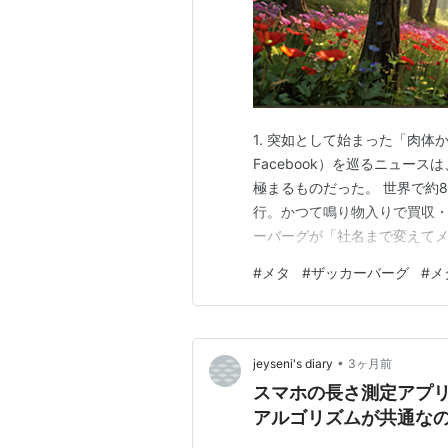
1. 突如として始まった「肉体か
Facebook）を巡るニュー
極まるものだった。 世界で約8
行。かつて鳴り物入りで買収・
ーバーグが「社名まで変えて
「それ見たことか、メタバース
#
メタ
#
ザッカーバーグ
#
メ
これは本当に彼らの「敗北」な
の衰退などではなく、世界を牛
•
jeyseni's diary
3ヶ月前
スマホの長さ測定アプリ
アルゴリズムが共通な