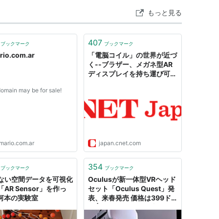
もっと見る
407
ブックマーク
ブックマーク
rio.com.ar
「電脳コイル」の世界が近づ
く--ブラザー、メガネ型AR
ディスプレイを持ち運び可能
に
domain may be for sale!
smario.com.ar
japan.cnet.com
354
ブックマーク
ブックマーク
ない空間データを可視化
Oculusが新一体型VRヘッド
AR Sensor」を作っ
セット「Oculus Quest」発
 河本の実験室
表、来春発売 価格は399ド
ル | Mogura VR - 国内外の
VR/AR/MR最新情報