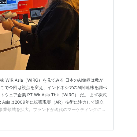
WIR Asia（WIRG）を見てみる 日本のAI銘柄は数が
こで今回は視点を変え、インドネシアのAI関連株を調べ
ア企業 PT Wir Asia Tbk（WIRG） だ。 まず株式
 Asiaは2009年に拡張現実（AR）技術に注力して設立
へと事業領域を拡大。ブランドが現代のマーケティングに適
援するテクノロジー企業である。 株主構成は PT WIR
般投資家（93.89%）…