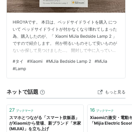
HIROYAです。 本日は、ベッドサイドライトを購入 につ
いて ベッドサイドライトが付かなくなり壊れてしまった
為、購入したのが、「 Xiaomi MiJia Bedside Lamp 2 」
ですので紹介します。 何か明るいものそして安いものが
ないか探して見つけました…。 開封して中に入っていた
のは、 ・本体 ・電源ケーブル ・取説 です。 電源ケーブ
#
タイ
#
Xiaomi
#
MiJia Bedside Lamp 2
#
MiJia
ルがそのままでは日本では使用できないのが残念…。 色
#
Lamp
や明るさも調整できます。 しかも使い方が簡単！ また、
アプリとの連携も！ とても使いやすくていい商品だと思
います。 何かいい物を探している方の参考になれば嬉し
ネットで話題
もっと見る
いです。 では、また！
27
16
ブックマーク
ブックマーク
スマホとつながる「スマート炊飯器」
Xiaomiの激安・電
がXiaomiから登場、新ブランド「米家
「Mijia Electric Sco
(MIJIA)」を立ち上げ