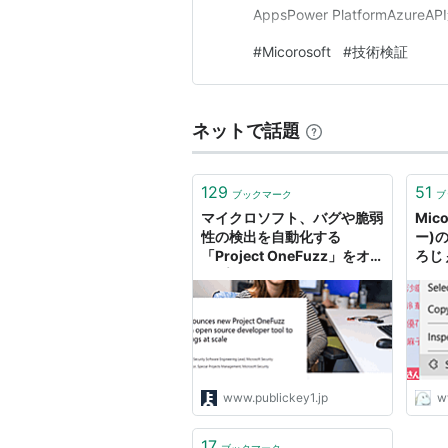
AppsPower PlatformAzureA
#
Micorosoft
#
技術検証
ネットで話題
129
51
ブックマーク
ブ
マイクロソフト、バグや脆弱
Mic
性の検出を自動化する
ー)
「Project OneFuzz」をオ
ろじ
ープンソース公開。すでに同
社内でWindowsや
Micorosoft Edgeのデバッ
グに利用中
www.publickey1.jp
w
17