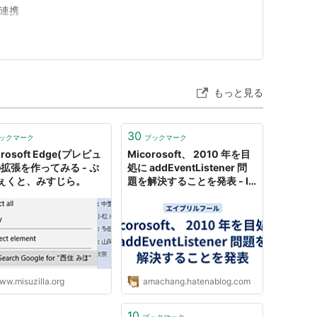
PI連携
もっと見る
30
ックマーク
ブックマーク
orosoft Edge(プレビュ
Micorosoft、 2010 年を目
の拡張を作ってみる - ぷ
処に addEventListener 問
ぇくと、みすじら。
題を解決することを発表 - IT
戦記
ww.misuzilla.org
amachang.hatenablog.com
10