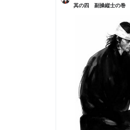
其の四 副操縦士の巻