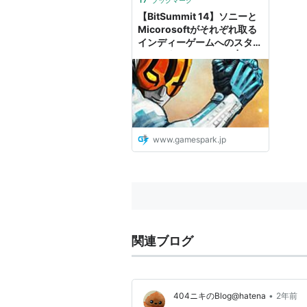
ブックマーク
【BitSummit 14】ソニーと
Micorosoftがそれぞれ取る
インディーゲームへのスタン
ス、国内での展開は？ |
Game*Spark - 国内・海外
ゲーム情報サイト
www.gamespark.jp
関連ブログ
•
404ニキのBlog@hatena
2年前