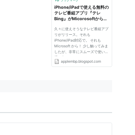
ブックマーク
iPhone/iPadで使える無料の
テレビ番組アプリ『テレ
Bing』がMicorosoftから。
これは使える！
久々に使えそうなテレビ番組アプ
リがリリース。それも
iPhone/iPad対応で。 それも
Microsoft から！ 少し触ってみま
したが、非常にスムーズで使い勝
手も良さそうです。 テレBing カ
applembp.blogspot.com
テゴリ: エンターテインメント 現
在の価格: 無料 iPhone/iPadの両
方に対応 まず iPhone のスクシ
ョ。 右上が、通常の番組表。か
なり見やす...