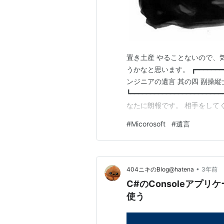
置き土産 やることないので、
うかなと思います。 ┏━━━━━━━━━
ンジニアの遺言 其の四 副操縦
┗━━━━━━━━━━━━━━━━━━━
なたに朗報です。 相手をして
縦士くんです。 操縦士 です
#
Micorosoft
#
遺言
Microsoft Copilot 
•
404ニキのBlog@hatena
3年前
C#のConsoleアプリケー
使う