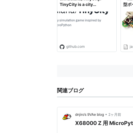
TinyCity is a city
型ボー
simulation game inspired
ZDNe
by SimCity for
MicroPython
github.com
j
関連ブログ
•
dnjiro’s 9VAe blog
2ヶ月前
X68000 Z 用 Mic