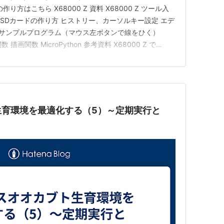
り方はこちら X68000 Z 資料 X68000 Z ツール入
ython用SDカードの作り方 ヒストリー、カーソルキー設定 エデ
thon サンプルプログラム（マウス左ボタンで線をひく）
 関数 描画関数 MicroPython 参考資料 X68000 Z で
on シェル スクリプトの作成と実行 / Python で…
生育環境を最適化する（5）～定期実行と