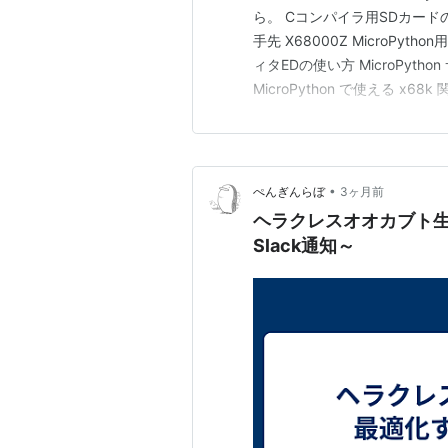
ら。 Cコンパイラ用SDカードの作
手先 X68000Z MicroP
ィタEDの使い方 MicroPy
MicroPython で使える x68k
Python を勉強してみた Pyth
•
ぺんぎんらぼ
3ヶ月前
ヘラクレスオオカブト
Slack通知～