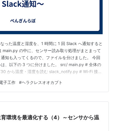
た温度と湿度を、1 時間に 1 回 Slack へ通知すると
 main.py の中に、センサー読み取り処理がまとまって
ck 通知も入ってくるので、ファイルを分けました。 今回
は、以下の 3 つに分けました。 src/ main.py # 全体の
 SHT30 から温度・湿度を読む slack_notify.py # Wi-Fi 接続
パスワードや Slack の Webhook U…
電子工作
#
ヘラクレスオオカブト
生育環境を最適化する（4）～センサから温