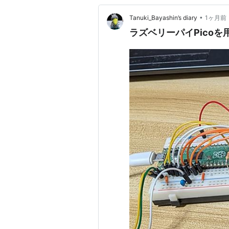
•
Tanuki_Bayashin’s diary
1ヶ月前
ラズベリーパイPico