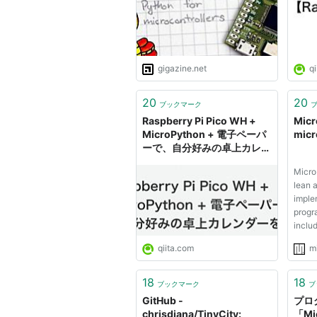
gigazine.net
qi
20
20
ブックマーク
Raspberry Pi Pico WH +
Micr
MicroPython + 電子ペーパ
micr
ーで、自分好みの卓上カレン
ダーを作る - Qiita
Micro
lean a
imple
progr
includ
Python
qiita.com
m
optimi
microc
const
18
18
ブックマーク
ブ
Micro
GitHub -
プロ
compac
chrisdiana/TinyCity:
「Mi