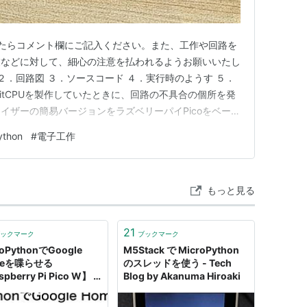
たらコメント欄にご記入ください。また、工作や回路を
業などに対して、細心の注意を払われるようお願いいたし
２．回路図 ３．ソースコード ４．実行時のようす ５．
bitCPUを製作していたときに、回路の不具合の個所を発
イザーの簡易バージョンをラズベリーパイPicoをベース
ドボード上ですが）今回はそのロジックアナライザーにつ
ython
#
電子工作
真１ 組み上げたロジックアナライザーソースコードは以
す。 …
もっと見る
21
ックマーク
ブックマーク
roPythonでGoogle
M5Stack で MicroPython
meを喋らせる
のスレッドを使う - Tech
pberry Pi Pico W】 -
Blog by Akanuma Hiroaki