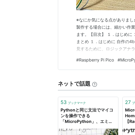
※なにか気になる点がありまし
製作する場合には、細かい作
ます。【目次】 １．はじめに 
まとめ １．はじめに 自作の4
見するために、ロジックアナラ
として製作しました（ブレッ
#
Raspberry Pi Pico
#
MicroP
いて書き留めておきます。 写
下のリンク先に保存してありま
ネットで話題
53
27
ブックマーク
ブ
Pythonと同じ文法でマイコ
Mic
ンを操作できる
Ho
「MicroPython」、エミュ
【Ras
レーターもあり気軽に遊べる
Qiita