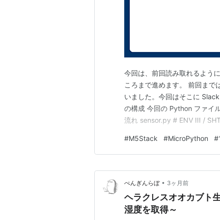
今回は、前回読み取れるようになっ
ころまで進めます。 前回までは
いました。今回はそこに Sla
の構成 今回の Python ファイル
流れ sensor.py # ENV III /
と Slack 通知 さらに、Wi-Fi 
#
M5Stack
#
MicroPython
#
•
ぺんぎんらぼ
3ヶ月前
ヘラクレスオオカブト
湿度を取得～