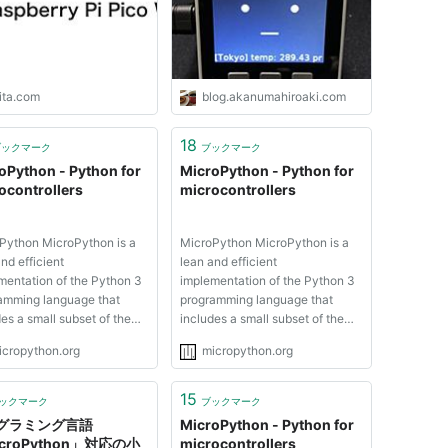
ita.com
blog.akanumahiroaki.com
18
ブックマーク
ブックマーク
oPython - Python for
MicroPython - Python for
ocontrollers
microcontrollers
Python MicroPython is a
MicroPython MicroPython is a
nd efficient
lean and efficient
mentation of the Python 3
implementation of the Python 3
amming language that
programming language that
es a small subset of the
includes a small subset of the
 standard library and is
Python standard library and is
icropython.org
micropython.org
sed to run on
optimised to run on
ontrollers and in
microcontrollers and in
rained environments. The
constrained environments. The
15
ックマーク
ブックマーク
Python pyboard is a
MicroPython pyboard is a
グラミング言語
MicroPython - Python for
t electronic circuit boar...
compact electronic circuit boar...
croPython」対応の小
microcontrollers