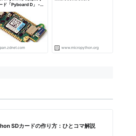
ド「Pyboard D」 -
t Japan
apan.zdnet.com
www.micropython.org
roPython SDカードの作り方：ひとコマ解説