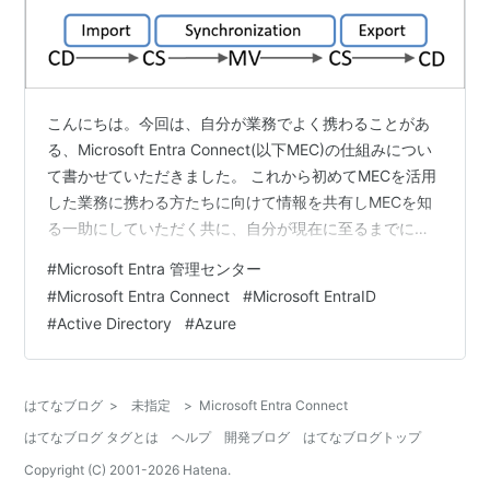
こんにちは。今回は、自分が業務でよく携わることがあ
る、Microsoft Entra Connect(以下MEC)の仕組みについ
て書かせていただきました。 これから初めてMECを活用
した業務に携わる方たちに向けて情報を共有しMECを知
る一助にしていただく共に、自分が現在に至るまでに学
んできた事のおさらいも兼ねて、この場を借りて執筆さ
#
Microsoft Entra 管理センター
せていただきます。 Microsoft Entra Connectの概要 同
#
Microsoft Entra Connect
#
Microsoft EntraID
期の仕組み 同期プロセス インポート 同期 エクスポート
#
Active Directory
#
Azure
まとめ Microsoft Entra Connectの概要 はじめに、MEC
とは何かを解説させていただきます。 MECとは、オン
プ…
はてなブログ
>
未指定
>
Microsoft Entra Connect
はてなブログ タグとは
ヘルプ
開発ブログ
はてなブログトップ
Copyright (C) 2001-
2026
Hatena.