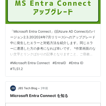
「Microsoft Entra Connect」(旧Azure AD Connect)のバ
ージョン2.3.20(2024年7月リリース)へのアップグレード
中に発生したエラーと対処方法を紹介します。同じエラ
ーに遭遇した方の参考になれば幸いです。 *作業画面のな
い文字とリンクばかりの記事となりますこと、ご容赦く
ださい Microsoft Entra Connectについて アップグレー
#
Microsoft Entra Connect
#
EntraID
#
Entra ID
ド中に切断エラー発生 エラー原因はTLS1.2未対応と判明
#
TLS1.2
レジストリキー調整により、エラー解消 コネクタが見つ
からない旨のエラー(参考) アップグレードモジュールか
らのRemove⇒Repairの挙動(参考) 2…
•
JBS Tech Blog
2年前
Microsoft Entra Connect を知る