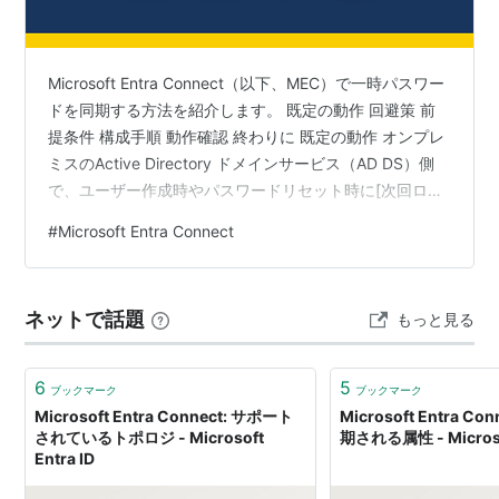
Microsoft Entra Connect（以下、MEC）で一時パスワー
ドを同期する方法を紹介します。 既定の動作 回避策 前
提条件 構成手順 動作確認 終わりに 既定の動作 オンプレ
ミスのActive Directory ドメインサービス（AD DS）側
で、ユーザー作成時やパスワードリセット時に[次回ログ
オン時にパスワードの変更が必要]を設定する事がありま
#
Microsoft Entra Connect
す。 この状態で、Entra ID側にサインインする際、正し
いパスワードを入力しているにも関わらず、「パスワー
ドが正しくありません」という旨のエラーが表示されま
ネットで話題
もっと見る
す。 これは想定された動作で、既定の設定値では一時パ
スワードを同期することが…
6
5
ブックマーク
ブックマーク
Microsoft Entra Connect: サポート
Microsoft Entra C
されているトポロジ - Microsoft
期される属性 - Microsof
Entra ID