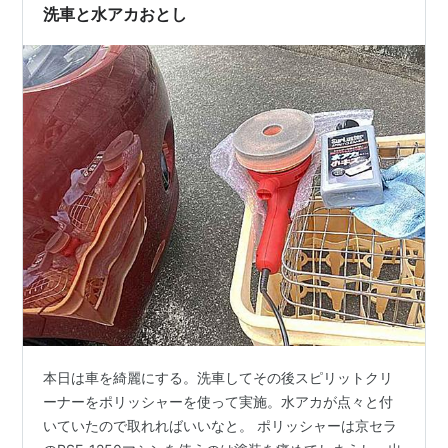
めてそのままにしようかと思ったが、やっぱ直す、やっ
洗車と水アカおとし
ぱ面倒だ、を繰り返し･…
本日は車を綺麗にする。洗車してその後スピリットクリ
ーナーをポリッシャーを使って実施。水アカが点々と付
いていたので取れればいいなと。 ポリッシャーは京セラ