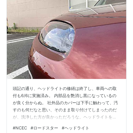
頭記の通り、ヘッドライトの修繕は終了し、車両への取
付も6/6に実施済み。 内部品を艶消し黒になっているの
が良く分からぬ。 社外品のカバーは下手に触わって、汚
すのも何だなと思い、そのまま取り付けてしまったのだ
が、洗浄した方が良かっただろうな。ヘッドライトを点
灯すると汚れなのか何かしらの跡が内側に見える。 取り
#
NCEC
#
ロードスター
#
ヘッドライト
外して部屋に転がっているライトの殻割りをする気にな