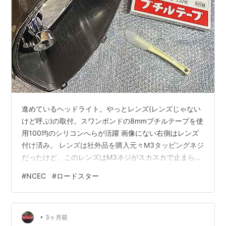
進めているヘッドライト。やっとレンズ(レンズじゃない
けど呼ぶ)の取付。スワンボンドの8mmブチルテープを使
用100均のシリコンへらが活躍 画像にない右側はレンズ
付け済み。 レンズは社外品を購入元々M3タッピングネジ
だったけど、このレンズはM3ネジがスカスカで止まらな
い。しょうがないので、赤丸箇所はM4×10に変更。少し
#
NCEC
#
ロードスター
下穴が細いのでφ3.5のドリルで拡張水色箇所はレンズで
なくM3のまま変更なし 左側実はGW中に一度嵌めたが今
日剥がしたのだ。艶消し黒で塗装した内部部品が正規の
•
位置に嵌っていない事に気付いたからだ。面倒なので諦
3ヶ月前