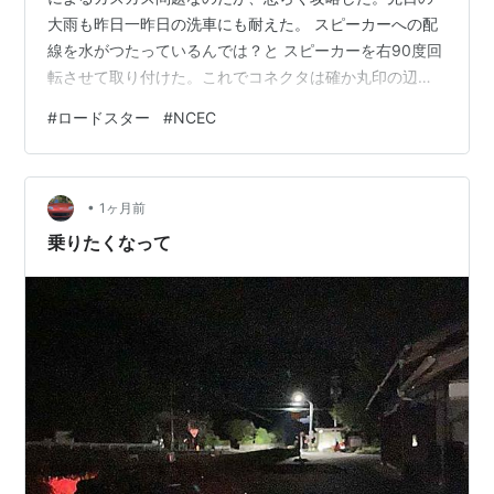
大雨も昨日一昨日の洗車にも耐えた。 スピーカーへの配
線を水がつたっているんでは？と スピーカーを右90度回
転させて取り付けた。これでコネクタは確か丸印の辺り
へ移動元々付いている傘がズレてしまうのでビニールハ
#
ロードスター
#
NCEC
ウス用のビニールは必須。 前言っていた板金を削るのは
実施していない。 悪い事トランク内への新たな水漏れ。
侵入箇所が特定できていない ヘッドライト内結露。もう
•
消えたのだけど。また割らないといかんのか？
1ヶ月前
乗りたくなって