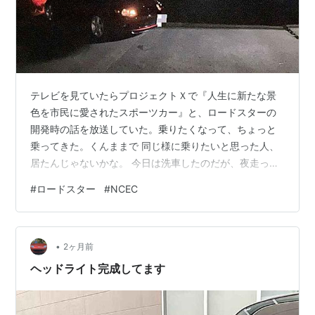
テレビを見ていたらプロジェクトＸで『人生に新たな景
色を市民に愛されたスポーツカー』と、ロードスターの
開発時の話を放送していた。乗りたくなって、ちょっと
乗ってきた。くんままで 同じ様に乗りたいと思った人、
居たんじゃないかな。 今日は洗車したのだが、夜走った
から虫だらけになってしまった。また洗おう。あの人、
#
ロードスター
#
NCEC
今日も洗ってるよと思われそう････ 良い事もあるが、悪
い事の方が多い。その話はまた今度。
•
2ヶ月前
ヘッドライト完成してます