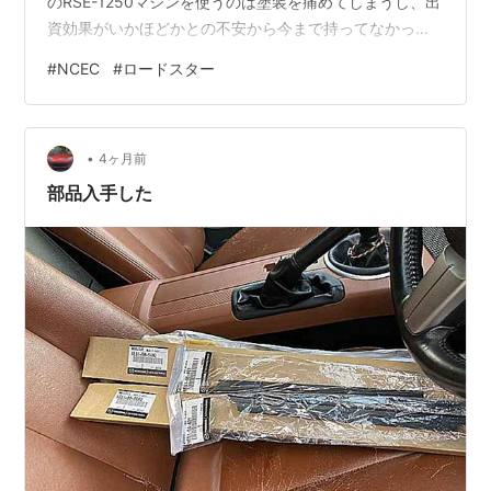
のRSE-1250マシンを使うのは塗装を痛めてしまうし、出
資効果がいかほどかとの不安から今まで持ってなかっ
た。が、1月にホムセンにてネットでの販売価格より安い
#
NCEC
#
ロードスター
値段で売ってたのを見つけ買ってしまった。 で、今日初
めて使ってみた。手で磨くより時短だし、ラフな扱いで
も磨き傷が付かず、凄く綺麗になった。今までの躊躇が
•
馬鹿みたい。 今日も汎用作業台が活躍 本当に綺麗にする
4ヶ月前
にはコンパウンド使ってクリア層を削り、一皮むくのだ
部品入手した
ろうけど、十分満足してる。磨き沼に…