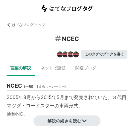
はてなブログ トップ
NCEC
このタグでブログを書く
言葉の解説
ネットで話題
関連ブログ
NCEC
(
一般
)
【
えぬしーいーしー
】
2005年8月から2015年5月まで発売されていた、３代目
マツダ・ロードスターの車両形式。
通称NC。
解説の続きを読む