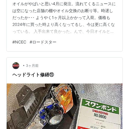
オイルがやばいと思い4月に発注。流れてくるニュースに
は空になった店舗の棚やオイル交換のお断り等。時遅し
だったか･･･ ようやく1ヶ月以上かかって入荷。価格も
2024年に買った時より高くなってるし、今は更に高くな
っている。 入手出来て良かった。んで、今日オイルとフ
ィルターを交換6か月ぶり、6000km弱走行 シリンダブ
#
NCEC
#
ロードスター
ロックとMTケースの接続辺り何処かからオイルが滲んで
いる。これは車両購入時から。 ヘッドとヘッドカバー間
からもオイル滲み。これはエステル系オイルのせいだろ
•
か？懸念してたけど。購入当初は出てなかった気がす
3ヶ月前
る。
ヘッドライト修繕⑪