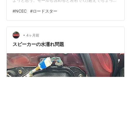
ようと思う。モールも含めると左右で1万超えでちょっと
辛い所だが････ 完璧な防水と言う訳ではないが、ドア内
#
NCEC
#
ロードスター
へ侵入する水が雨の如くザーザーでなければ効果はある
んでは。が、減ったとしても、水が溜まるのであれば、
そん時は板金を削るしかないか。
•
4ヶ月前
スピーカーの水濡れ問題