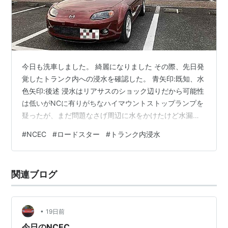
今日も洗車しました。 綺麗になりました その際、先日発
覚したトランク内への浸水を確認した。 青矢印:既知、水
色矢印:後述 浸水はリアサスのショック辺りだから可能性
は低いがNCに有りがちなハイマウントストップランプを
疑ったが、まだ問題なさげ周辺に水をかけたけど水漏れ
しない。分からないなら仕方ないと洗車を進めた。洗車
#
NCEC
#
ロードスター
#
トランク内浸水
後見ると浸水していた。 洗車時タイヤハウス内も水をか
けている。ここが侵入箇所の可能性が高い。 水色矢印は
幌後端部に水をかけると流れてくるどちらかと言うと青
関連ブログ
矢印より大量に。タイヤハウス内はパテか何かで埋めて
やれば良いと思うけど、こっちはどうしたら良いのだろ
か。
•
19日前
今日のNCEC