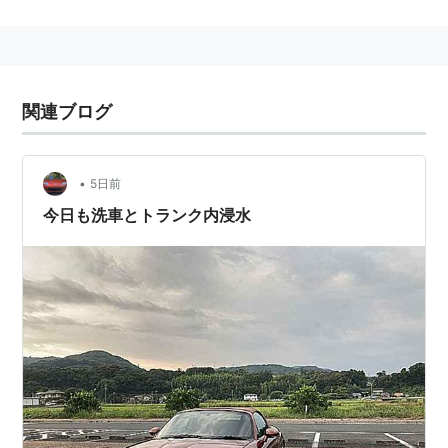
主な特徴として車体の大型化
*1
が図られたことがあり、
これにより全幅が先代の1680mmから1720mmとなり、
ロードスターとしては初めての3ナンバー車両となった
事が挙げられる。
関連ブログ
大型化に伴い車重も1090~1140kgと増加
*2
し、この事
から一部のファンからの不評を買う事になった。
車体の大型化重量化に対応するため、エンジンは２リッ
•
5日前
ター１７０馬力に引き上げられていて、歴代最も速いロ
今日も洗車とトランク内浸水
ードスターでもある。
*1
:
基本アーキテクチャーをRX-8と共用したため
*2
:
それでも先代と比べると20kgほどの重量増で済んで
いる