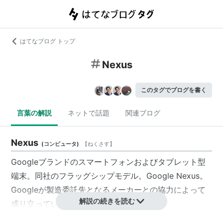
はてなブログ トップ
Nexus
このタグでブログを書く
言葉の解説
ネットで話題
関連ブログ
Nexus
(
コンピュータ
)
【
ねくさす
】
Googleブランドのスマートフォンおよびタブレット型
端末。同社のフラッグシップモデル。Google Nexus。
Googleが製造委託先となるメーカーとの協力によって
解説の続きを読む
成り立っている。
現在の主な製品は「
Nexus 5
」や「
Nexus 7
」など。