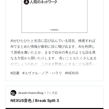
AIがひたひたと生活に忍び込んでいる現在。検索すれば
AIでまとめた情報が最初に目に飛び込ます。AIを利用し
て原稿を書いたとか、まるで自分の考えのような話を異
なる方面から聞いたりします。 良いこともたくさんある
のでしょうかれど、このまま野放しにすることを諸手を
挙げて賛成、と言うわけにはいかない気もします。何か
#
読書
#
ユヴァル・ノア・ハラリ
#
NEXUS
がひっかかるような。 その何かを人類の歴史から読み解
く本。 前半は情報を人類がどう扱ってきたかの歴史で
す。教会や国家あるいは全体主義と民主主義。物語から
•
文書、マスメディアまで。そして人間は誤ってばかりで
Akashi Imano.Blog
7ヶ月前
決して完璧ではないこと。 下巻ではいよいよAI(Alien
NEXUS音色 / Break Split 3
Intelligenceと書い…