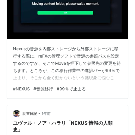
Nexusの音源を内部ストレージから外部ストレージに移
行する際に、reFXの管理ソフトで音源の参照パスを設定
するのですが、そこでMoveを押下して参照先の変更を待
ちます。ところが、この移行作業中の進捗バーが99％で
止まり、そこから全く動かないという謎現象に悩むこと
があります。 この度、外出先のカフェでも動画編集や簡
#
NEXUS
#
音源移行
#
99％で止まる
易的な作曲ができたらいいなと思って、外部ストレージ
に音源や動画素材を移行してMacBookでやりくりする時
間も作ろうというプランを立てました。動画素材はすぐ
•
にコピーできるのはいいとして、問題はNexusの音源な
読書日記
1年前
のです。上述のようなエラーが発生すると、外部ストレ
ユヴァル・ノア・ハラリ「NEXUS 情報の人類
ージに移行しきれません。…
史」