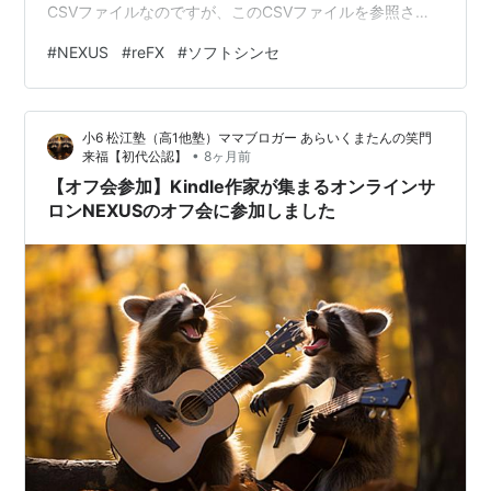
CSVファイルなのですが、このCSVファイルを参照させ
る際に、Nexusの管理ソフトは、参照パスの変更を記述
#
NEXUS
#
reFX
#
ソフトシンセ
させる方式ではなく、ファイルの「移動」をさせて、つ
いでにパスを書き換えるという方式のようなのです。こ
れが私にはどうにも使いづらくて、癖があるなと感じて
小6 松江塾（高1他塾）ママブロガー あらいくまたんの笑門
います。 「移動」が走るために、たとえば別の場所へパ
•
来福【初代公認】
8ヶ月前
スを書き換えたい場合があったとして、そこに既に新し
【オフ会参加】Kindle作家が集まるオンラインサ
いファイルを設置済みだったと…
ロンNEXUSのオフ会に参加しました