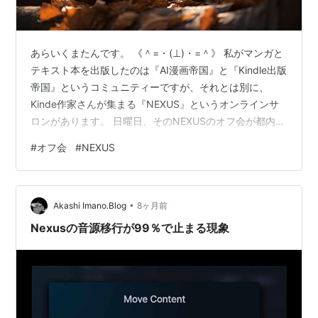
あらいくまたんです。 《＾=・(⊥)・=＾》 私がマンガと
テキスト本を出版したのは『AI漫画帝国』と『Kindle出版
帝国』というコミュニティーですが、それとは別に、
Kinde作家さんが集まる『NEXUS』というオンラインサ
ロンがあります。 日曜日、そのNEXUSのオフ会が都内で
ありました。 500人規模のオンラインサロン、今回のオ
#
オフ会
#
NEXUS
フ会は80名近くが参加。 まだ出版していない人も、すで
に30冊以上出版している人も。 noteで1万人フォロワー
がいる人。 Xのフォロワーが3万人の人。 副業でやって
•
いる人。 本業が出版社の人。 商業出版で取材ライターと
Akashi Imano.Blog
8ヶ月前
してやって人の本をだしているから、自分が出した…
Nexusの音源移行が99％で止まる現象