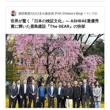
とECR Mastery Clas…
•
柴田教授のひびきの放送局 (Prof. Shibata's Blog)
4ヶ月前
世界が驚く「日本の検証文化」― ASHRAE最優秀
賞に輝いた鹿島建設『The GEAR』の快挙