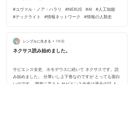
たモヤモヤが一気に解消した。こんな読書体験は数年に
#
ユヴァル・ノア・ハラリ
#
NEXUS
#
AI
#
人工知能
一度あるかどうか！webで詳細な批評が投稿されてい
#
テックライト
#
情報ネットワーク
#
情報の人類史
て、それを読めば本書を読まなくてもいいという声もあ
るけれど、批評だけを読むのと本書を読むことは全然違
う体験だった。4回は読んだ。読んだのは4月だが、感想
を書いたり消したりでなかなか進まず、結局8月も終わり
•
シンプルに生きる
1年前
になってしまった。この文章を…
ネクサス読み始めました。