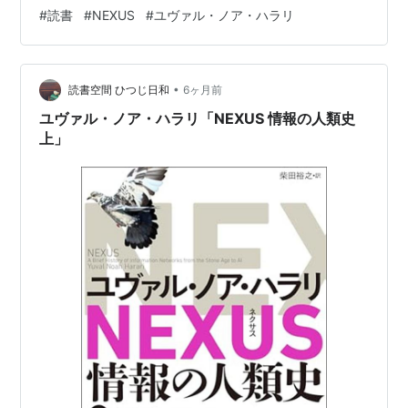
か。 AIが不気味なのはその中身がわからないことです。
#
読書
#
NEXUS
#
ユヴァル・ノア・ハラリ
どんな理論で動いているのか。そしてこの本によれば、
何で学習したかにも相当左右されるとのこと。 AIを信頼
して何かの決定を任せてしまった場合、後悔してしまう
•
ことが起きてしまうことだってあり得ます。 便利だから
読書空間 ひつじ日和
6ヶ月前
こそ、気を付けて使用しなければなりません。 貨幣より
ユヴァル・ノア・ハラリ「NEXUS 情報の人類史
も情報に課税される時代はすぐ…
上」