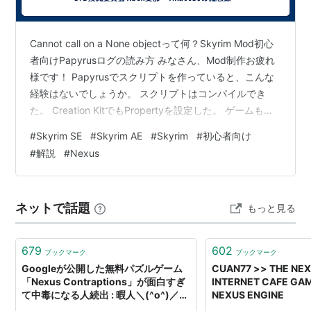
うことができる。
類似のものとして、jfrog.orgが提供している
Cannot call on a None objectって何？Skyrim Mod初心
Artifactoryがある。
者向けPapyrusログの読み方 みなさん、Mod制作お疲れ
様です！ Papyrusでスクリプトを作っていると、こんな
経験はないでしょうか。 スクリプトはコンパイルでき
た。 Creation KitでもPropertyを設定した。 ゲームも普
通に起動した。 しかし、予定していた処理だけが動かな
#
Skyrim SE
#
Skyrim AE
#
Skyrim
#
初心者向け
い。 画面には特にエラーも表示されないため、どこを直
#
解説
#
Nexus
せばよいのか分かりません。そんなとき、原因を調べる
手掛かりになるのがPapyrusログです。 ただし、初めて
Papyrusログを開くと、英語のメッセージが大量に並ん
ネットで話題
もっと見る
で…
679
602
ブックマーク
ブックマーク
Googleが公開した無料パズルゲーム
CUAN77 >> THE NEX
「Nexus Contraptions」が面白すぎ
INTERNET CAFE GA
て中毒になる人続出 : 暇人＼(^o^)／速
NEXUS ENGINE
報