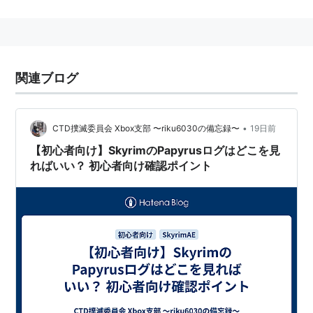
ASUS Nexus7 ( 2013 ) TABLET /
ブラック ( Android / 7inch /
関連ブログ
APQ8064 / 2G / 16G / BT4 )
ME571-16G
出版社/メーカー:
Asustek
•
CTD撲滅委員会 Xbox支部 〜riku6030の備忘録〜
19日前
発売日:
2013/08/28
【初心者向け】SkyrimのPapyrusログはどこを見
メディア:
Personal Computers
この商品を含むブログ (46件) を見る
ればいい？ 初心者向け確認ポイント
Nexus
(
一般
)
【
ねくさす
】
sonatype.comが提供しているMavenのリポジトリサー
バソフトの一つ。
オープンソース版と商用版がある。
自前のmavenリポジトリを企業内などに立てるために使