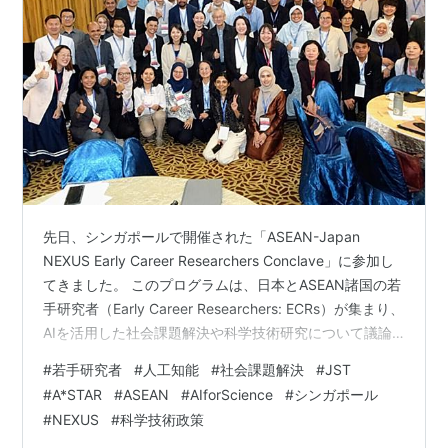
先日、シンガポールで開催された「ASEAN-Japan
NEXUS Early Career Researchers Conclave」に参加し
てきました。 このプログラムは、日本とASEAN諸国の若
手研究者（Early Career Researchers: ECRs）が集まり、
AIを活用した社会課題解決や科学技術研究について議論
し、新たな国際共同研究の可能性を探ることを目的とし
#
若手研究者
#
人工知能
#
社会課題解決
#
JST
たものです。 今回のConclaveには、日本から11名、
#
A*STAR
#
ASEAN
#
AIforScience
#
シンガポール
ASEAN各国から32名のECRsが参加しました。 イベント
#
NEXUS
#
科学技術政策
終了後の記念写真 私は、基調講演（Keynote Speech）