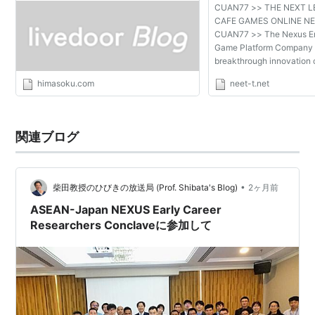
CUAN77 >> THE NEXT L
CAFE GAMES ONLINE N
CUAN77 >> The Nexus E
Game Platform Company 
breakthrough innovation
Agent! We will take you to
himasoku.com
neet-t.net
terms of economics only
platform games . As well 
no false ...
関連ブログ
•
柴田教授のひびきの放送局 (Prof. Shibata's Blog)
2ヶ月前
ASEAN-Japan NEXUS Early Career
Researchers Conclaveに参加して