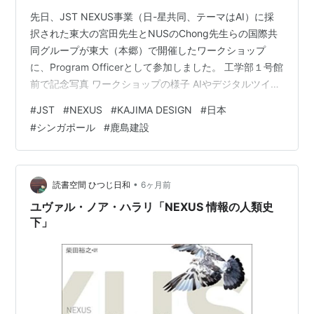
先日、JST NEXUS事業（日-星共同、テーマはAI）に採
択された東大の宮田先生とNUSのChong先生らの国際共
同グループが東大（本郷）で開催したワークショップ
に、Program Officerとして参加しました。 工学部１号館
前で記念写真 ワークショップの様子 AIやデジタルツイン
を用いた次世代の空調制御について熱い議論が交わされ
#
JST
#
NEXUS
#
KAJIMA DESIGN
#
日本
る中、非常に誇らしいニュースを耳にしました。それ
#
シンガポール
#
鹿島建設
は、鹿島建設のアジア地域統括拠点「The GEAR」が、建
築設備分野で世界最高峰の権威を持つASHRAE
Technology Awards 2026において、世界最優秀賞
（First Place）を受賞したという…
•
読書空間 ひつじ日和
6ヶ月前
ユヴァル・ノア・ハラリ「NEXUS 情報の人類史
下」