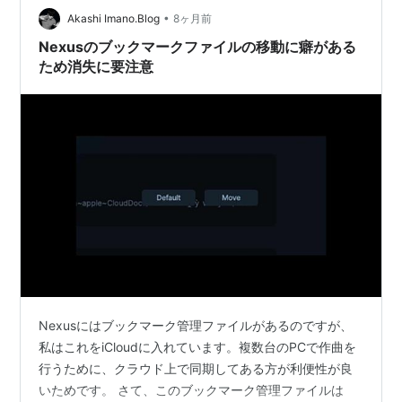
•
私は器楽的な旋律を作りたいと思ってもすぐに歌ものの
Akashi Imano.Blog
8ヶ月前
ようなメロディーラインに頼ってしまう性質があるので
Nexusのブックマークファイルの移動に癖がある
すが、そういった性質を鑑みても…
ため消失に要注意
Nexusにはブックマーク管理ファイルがあるのですが、
私はこれをiCloudに入れています。複数台のPCで作曲を
行うために、クラウド上で同期してある方が利便性が良
いためです。 さて、このブックマーク管理ファイルは