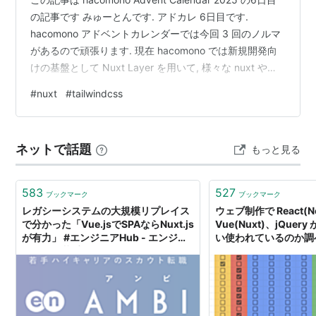
の記事です みゅーとんです. アドカレ 6日目です.
hacomono アドベントカレンダーでは今回 3 回のノルマ
があるので頑張ります. 現在 hacomono では新規開発向
けの基盤として Nuxt Layer を用いて, 様々な nuxt やら
言語設定やらを共通化する動きをしています.その一端を
#
nuxt
#
tailwindcss
紹介できればと思います. はじめに Nuxt Layer とは ? 公
式ガイドはこちら ざっくりいえば Nuxt の既存のプロジ
ェクトを継承・拡張したプロジェクトを作る機能です.
ネットで話題
もっと見る
Nuxt のベースプロジェクトに実装…
583
527
ブックマーク
ブックマーク
レガシーシステムの大規模リプレイス
ウェブ制作で React(Ne
で分かった「Vue.jsでSPAならNuxt.js
Vue(Nuxt)、jQue
が有力」 #エンジニアHub - エンジニ
い使われているのか調べ
アHub｜若手Webエンジニアのキャリ
feb19
アを考える！