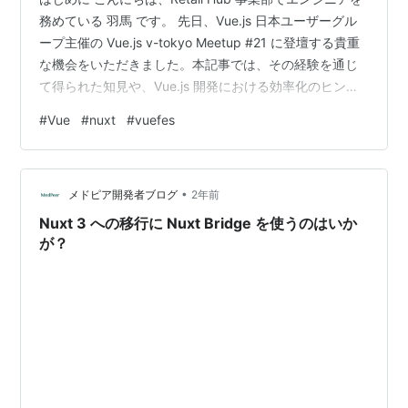
務めている 羽馬 です。 先日、Vue.js 日本ユーザーグル
ープ主催の Vue.js v-tokyo Meetup #21 に登壇する貴重
な機会をいただきました。本記事では、その経験を通じ
て得られた知見や、Vue.js 開発における効率化のヒント
をご紹介します。 vuejs-meetup.connpass.com 登壇テ
#
Vue
#
nuxt
#
vuefes
ーマ：VueUseで実現するVue.js開発の効率化 今回の登壇
では、Vue.js 開発者にとって強力な味方となる
「VueUse」というライブラリについて紹介しました。発
•
表資料は以下からご覧いただけます spea…
メドピア開発者ブログ
2年前
Nuxt 3 への移行に Nuxt Bridge を使うのはいか
が？