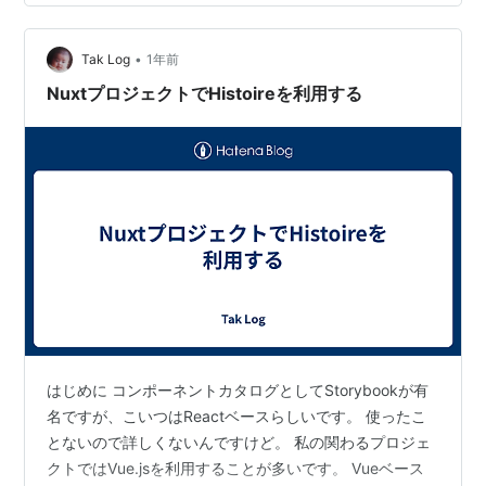
発チームですが、先日 Nuxt の更新を行いました。
tech.visasq.com 更新に伴ってNuxt Devtools も利用可
•
能となったため、それが持つ機能やどんなことができる
Tak Log
1年前
のか調べてみました。 Nuxt …
NuxtプロジェクトでHistoireを利用する
はじめに コンポーネントカタログとしてStorybookが有
名ですが、こいつはReactベースらしいです。 使ったこ
とないので詳しくないんですけど。 私の関わるプロジェ
クトではVue.jsを利用することが多いです。 Vueベース