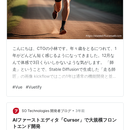
こんにちは、CTOの小林です。年々歳をとるにつれて、1
年がどんどん短く感じるようになってきました。12月な
んて体感で3日くらいしかないような気がします。 「師
走」ということで、Stable Diffusionで生成した「走る師
匠」の画像 kickflowではこの1年は通常の機能開発と並行
して、Nuxt 2から3へのバージョンアップを行っていまし
#
Vue
#
Vuetify
た。本格的な移行作業は今年の10月ぐらい始めたのです
が、移行のための調査や事前準備はNuxt 3がリリースさ
れた2022年の11月から開始しているので、1年以上かか
•
った長期プロジェクトとなります。今日はNuxt 3へのバ
SO Technologies 開発者ブログ
3年前
ージョンアップにkickflowが…
AIファーストエディタ「Cursor」で大規模フロン
トエンド開発