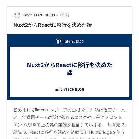
から Nuxt 3 への移行を考えている方にとって、少しでも
お役に立てれば幸いです。 今回の移行の特徴 Nuxt
•
Bridge の使用 積極的な新機能開発を行いながらのビッグ
iimon TECH BLOG
2年前
バンリリース 成功の…
Nuxt2からReactに移行を決めた話
初めましてiimonエンジニアの山根です！ 私は改善チーム
として運用チームの間に落ちるタスクや、主にフロント
エンドのDX向上の為の業務を担当しています。 1. 背景 2.
結論 3. Reactに移行を決めた経緯 3.1. NuxtBridgeを使う