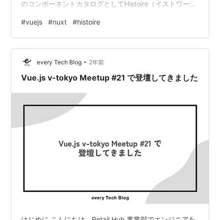
のコンポーネントカタログとしてHistoire（イストワー
ル）というものがあるというのを知りました。
#
vuejs
#
nuxt
#
histoire
histoire.dev フロントエンドの開発をしていると、1個の
コンポーネントだけ表示してチマチマ修正したいという
欲求があったのですが、コンポーネントカタログはこの
•
欲求を満たしてくれるものなので、最近ではなくてはな
every Tech Blog
2年前
らないものになってきてます。 Vueを利用したプロジ
Vue.js v-tokyo Meetup #21 で登壇してきました
ェ…
はじめに こんにちは、Retail Hub 事業部でエンジニアを