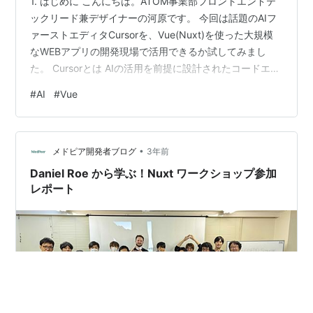
1. はじめに こんにちは。ATOM事業部フロントエンドテ
ックリード兼デザイナーの河原です。 今回は話題のAIフ
ァーストエディタCursorを、Vue(Nuxt)を使った大規模
なWEBアプリの開発現場で活用できるか試してみまし
た。 Cursorとは AIの活用を前提に設計されたコードエデ
ィターです。 Visual Studio Code（VSCode）をベース
#
AI
#
Vue
として、ChatGPTが組み込まれています。 プロジェクト
全体のコードを理解し、文脈に基づいた提案や最適化を
行います。 プロジェクト全体を理解できるため、単なる
•
コードスニペットの補完以上のことが可能です。 また、
メドピア開発者ブログ
3年前
AIに特化した操作のユーザ…
Daniel Roe から学ぶ！Nuxt ワークショップ参加
レポート