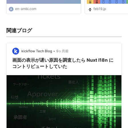
en-ambi.com
feb19.jp
関連ブログ
•
kickflow Tech Blog
9ヶ月前
画面の表示が遅い原因を調査したら Nuxt I18n に
コントリビュートしていた