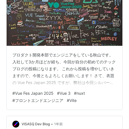
プロダクト開発本部でエンジニアをしている秋山です。
入社して3か月ほどが経ち、今回が自分の初めてのテック
ブログの投稿になります。 これから投稿を増やしていき
ますので、今後ともよろしくお願いします！ さて、表題
の Vue Fes Japan 2025 ですが、弊社は今回シルバース
ポンサーとして協賛しました。kickflow はフロントエン
#
Vue Fes Japan 2025
#
Vue 3
#
nuxt
ドが Nuxt 4 で構築されており、日々 Nuxt/Vue にはお世
#
フロントエンドエンジニア
#
Vite
話になりっぱなしです。業務に新たな知見を得る機会と
してはもちろん、コミュニティの貢献にもつながるとい
う期待を込めて、この一大イベントに協賛できることを
嬉しく感じています。
•
VISASQ Dev Blog
1年前