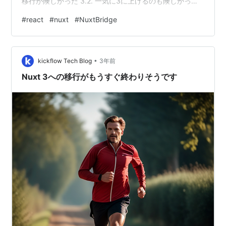
移行が険しかった 3.2. 一気に3に上げるのも険しかった
3.2.1. ライブラリの問題 3.2.2. Nuxt2の状態で進められる
#
react
#
nuxt
#
NuxtBridge
移行タスクを進める必要があった 3.3. Nuxtを今後数年使
うのか考え直す 3.3.1. エコシステムの規模 3.3.2. Nuxtを
創業当初採用していた背景（個人的推測） 4. 移行の進め
•
方（検討中） 4.1. 画…
kickflow Tech Blog
3年前
Nuxt 3への移行がもうすぐ終わりそうです