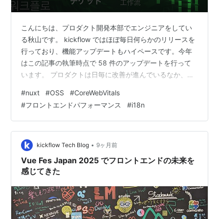
こんにちは、プロダクト開発本部でエンジニアをしてい
る秋山です。 kickflow ではほぼ毎日何らかのリリースを
行っており、機能アップデートもハイペースです。今年
はこの記事の執筆時点で 58 件のアップデートを行って
います。 プロダクトは日毎に改善が進んでいるなか、
「初回アクセス時に画面がなかなか表示されずに困って
#
nuxt
#
OSS
#
CoreWebVitals
いる」という報告が挙がりました。以前はそこまで遅く
#
フロントエンドパフォーマンス
#
i18n
なかったのに、ここ最近表示の遅さが顕著になったとい
う意見もありました。
•
kickflow Tech Blog
9ヶ月前
Vue Fes Japan 2025 でフロントエンドの未来を
感じてきた