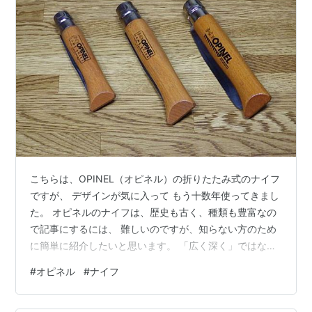
こちらは、OPINEL（オピネル）の折りたたみ式のナイフ
ですが、 デザインが気に入って もう十数年使ってきまし
た。 オピネルのナイフは、歴史も古く、種類も豊富なの
で記事にするには、 難しいのですが、知らない方のため
に簡単に紹介したいと思います。 「広く深く」ではなく
て 「狭く浅い」記事になります。 この記事の趣旨として
#
オピネル
#
ナイフ
は、オピネルを知らない方が「こんなナイフも あったの
か」程度で見ていただければ幸いです。 (*´∀｀)ﾉ 愛用し