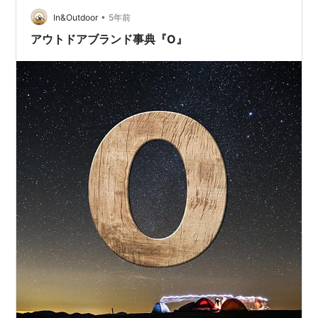
ているナイフは、「 No.10、No.12、No.12ノコギリ 」に
•
なります。 画像では、ブレード(刃)に熱を加えた時の焼
In&Outdoor
5年前
き色がついていますが、新品 では、きれいな銀色…
アウトドアブランド事典『O』