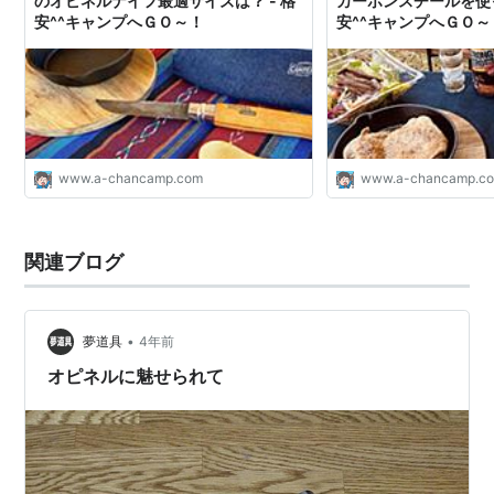
のオピネルナイフ最適サイズは？ - 格
カーボンスチールを使っ
安^^キャンプへＧＯ～！
安^^キャンプへＧＯ～
www.a-chancamp.com
www.a-chancamp.c
関連ブログ
•
夢道具
4年前
オピネルに魅せられて