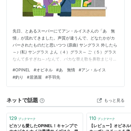
先日、とあるスーパーにてアン・ルイスさんの「あゝ無
情」が流れてきました。声質が違うんで、どなたかがカ
バーされたものだと思いつつ (原曲) サングラス 外したら
～♪ (私) サングラス よん（４）グラス～ ご（５）グラス
なんて多すぎね～♪なんて、バカな替え歌を鼻歌まじりに
口ずさみながら、クルマに乗り込んだら小さな家人か
#
OPINEL
#
オピネル
#
あゝ無情
#
アン・ルイス
ら、「日系日本人だねぇ～」って言われちゃいました。
#
釣り
#
居酒屋
#
手羽先
仕事でたまに海外出張する私。けっこう英語の勉強をし
てるんですが、たいして上達もせず。「私はやっぱり、
根っからの日本人だね。」 と、思っちゃいました。
ネットで話題
もっと見る
CAMP HACKというサイトで、たまたま【世界限定
6,000本】 OPINE…
129
110
ブックマーク
ブックマーク
ピカソも愛したOPINEL！キャンプで
【レビュー】オピネル(O