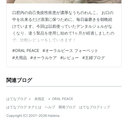
口腔内の自己免疫性疾患が濃厚なうちのわんこ。 お口の
中を出来るだけ清潔に保つために、毎日歯磨きを朝晩続
けています。今回は以前使っていたデンタルジェルがな
くなり、違う製品を使用し始めて1ヶ月が経過しましたの
で、比較レビューをしていきます！
#
ORAL PEACE
#
オーラルピース フォーペット
#
犬用品
#
オーラルケア
#
レビュー
#
主婦ブログ
関連ブログ
はてなブログ
>
未指定
>
ORAL PEACE
はてなブログ タグとは
ヘルプ
開発ブログ
はてなブログトップ
Copyright (C) 2001-
2026
Hatena.