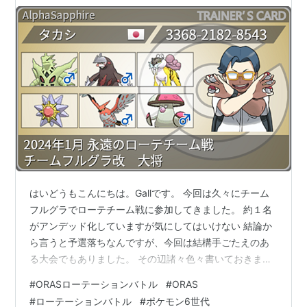
はいどうもこんにちは。Gallです。 今回は久々にチーム
フルグラでローテチーム戦に参加してきました。 約１名
がアンデッド化していますが気にしてはいけない 結論か
ら言うと予選落ちなんですが、今回は結構手ごたえのあ
る大会でもありました。 その辺諸々色々書いておきま
す。 ※大会の概要は下記、主催のわたらいさんのブログ
#
ORASローテーションバトル
#
ORAS
をご参照ください。 note.com 【１】使用構築について
#
ローテーションバトル
#
ポケモン6世代