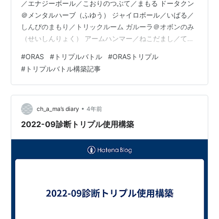
／エナジーボール／こおりのつぶて／まもる ドータクン
＠メンタルハーブ（ふゆう） ジャイロボール／いばる／
しんぴのまもり／トリックルーム ガルーラ＠オボンのみ
（せいしんりょく） アームハンマー／ねこだまし／てだ
すけ／いばる グライオン＠ラムのみ（かいりきバサミ）
#
ORAS
#
トリプルバトル
#
ORASトリプル
アクロバット／じしん／いわなだれ／おいかぜ ウインデ
#
トリプルバトル構築記事
ィ＠こだわりハチマキ（いかく） フレアドライブ／イン
ファイト／ワイルドボルト／しんそく アギルダー＠きあ
いのタスキ（かるわざ） いのちがけ／フェイント／アン
コール／いばる ぽけっとふぁんくしょん！
•
ch_a_ma’s diary
4年前
2022-09診断トリプル使用構築