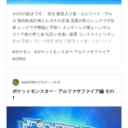
その1の続きです。 目次 殿堂入り後・エピソード・デル
タ 隕石転送計画とヒガナの主張 流星の民とレックウザ伝
承 レックウザ降臨と宇宙へ エンディング後とハンサム
クリア後の寄り道 伝説と色違い厳選 コンテストとリボン
集め 図鑑とプレイ時間 感想 ◎殿堂入り後・エピソード・
デルタ 地球に隕石が接近しているらしい。 トウカの森に
#
ポケモン
#
ポケットモンスター アルファサファイア
いた謎の人物！ トレーナーのポケモンにNNついている
#
ORAS
の珍しくない? ほぅ エピソードデルタ始まった ヒガナと
シガナか ヒガナ窃盗罪 またカロスの話が この無限大エ
ナジーって名前からしてムゲンダイナと関係ある?(剣盾
の内容覚えていない...) 無限エネルギーの源はポケモンの
•
soki019のブログ
1年前
生…
ポケットモンスター・アルファサファイア編 その
1