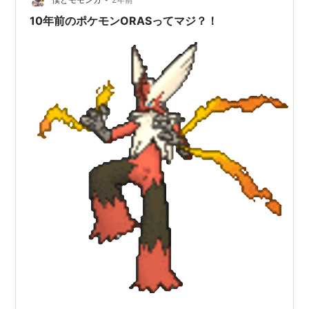
のポケ…
10年前のポケモンORASってマジ？！