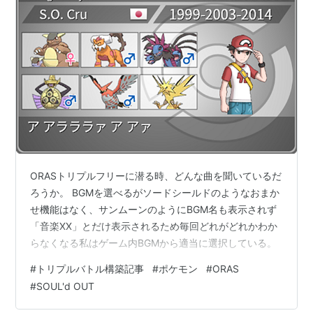
ORASトリプルフリーに潜る時、どんな曲を聞いているだ
ろうか。 BGMを選べるがソードシールドのようなおまか
せ機能はなく、サンムーンのようにBGM名も表示されず
「音楽XX」とだけ表示されるため毎回どれがどれかわか
らなくなる私はゲーム内BGMから適当に選択している。
#
トリプルバトル構築記事
#
ポケモン
#
ORAS
#
SOUL'd OUT