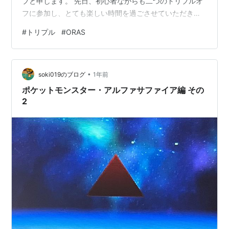
プと申します。 先日、初心者ながらも二つのトリプルオ
フに参加し、とても楽しい時間を過ごさせていただきま
した。少しでも感謝をお伝えできたらと思い、オフレポ
#
トリプル
#
ORAS
を書くことにしました。 拙筆ですが温かい目で読んでい
ただけたら幸いです。 とりあえず尾張の大地の方から書
きます。 2/14 尾張の大地オフ こちらが人生初オフとい
•
うことになりました。 朝4時起床（どうしてこうなっ
soki019のブログ
1年前
た）で大阪から鈍行に乗り、のんびりと愛知県は東海市
ポケットモンスター・アルファサファイア編 その
にお邪魔しました。 と…
2