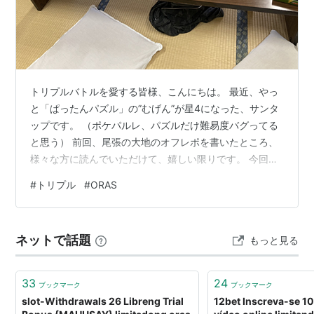
トリプルバトルを愛する皆様、こんにちは。 最近、やっ
と「ぱったんパズル」の”むげん”が星4になった、サンタ
ップです。 （ポケパルレ、パズルだけ難易度バグってる
と思う） 前回、尾張の大地のオフレポを書いたところ、
様々な方に読んでいただけて、嬉しい限りです。 今回
は、2/21に行われました浜松オフについて書いていきた
#
トリプル
#
ORAS
いと思います。 （写真はほとんど撮っていないのでご了
承ください） 今回はお昼から開場ということで、余裕を
もって出発。前回の朝4時起床が凄まじかったのでとても
ネットで話題
もっと見る
助かりました。 会場についてしばらくすると、トリプル
勢が続々と到着してきました。 なんと今回はジュニアの
方もいたので、最年少を免れ…
33
24
ブックマーク
ブックマーク
slot-Withdrawals 26 Libreng Trial
12bet Inscreva-se 1