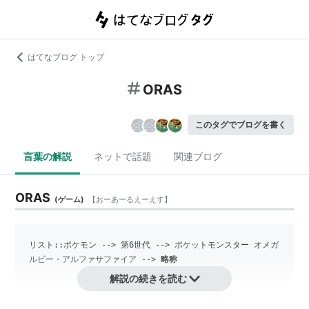
はてなブログ トップ
ORAS
このタグでブログを書く
言葉の解説
ネットで話題
関連ブログ
ORAS
(
ゲーム
)
【
おーあーるえーえす
】
リスト::ポケモン
 --> 第6世代 --> 
ポケットモンスター オメガ
ルビー・アルファサファイア
 --> 
略称
解説の続きを読む
⇒
ポケットモンスター オメガルビー・アルファサファ