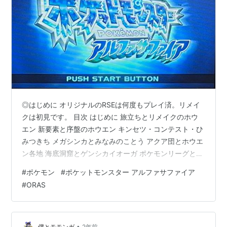
◎はじめに オリジナルのRSEは何度もプレイ済。リメイ
クは初見です。 目次 はじめに 旅立ちとリメイクのホウ
エン 新要素と序盤のホウエン キンセツ・コンテスト・ひ
みつきち メガシンカとみなみのことう アクア団とホウエ
ン各地 海底洞窟とゲンシカイオーガ ポケモンリーグと殿
堂入り 追加シーンとその後 ◎旅立ちとリメイクのホウエ
#
ポケモン
#
ポケットモンスター アルファサファイア
ン やりまっす！ 相変わらず導入の音楽が最高すぎる こ
#
ORAS
れはオリジナル勢歓喜の演出 3Dハルカちゃん 神BGM！
アチャモにしたよ これはリメイクの新要素か ◎新要素と
序盤のホウエン 今作から部分的にシンボルエンカウント
形式が登場。予兆を感じますねぇ シンボルエンカウント
•
僕とモモンガ
2年前