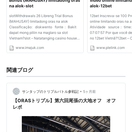
Bonus {MAHUSAY} limitadong oras
vídeo online limitan
na alok-slot
alok-12bet
slotWithdrawals 26 Libreng Trial Bonus
12bet Inscreva-se 100 P
{MAHUSAY} limitadong oras na alok
online limitando oras na 
Classificação: diskwento fonte： Bakit
Atividade source： tim
dapat mong piliin na maglaro sa slot
07:07:57 Por que você de
Vietnam?slot – Natatanging casino house
no 12bet Vietnã?12bet – 
sa merkado Noon, iba ang bookie slot
única no mercado êmiosví
www.imajuk.com
www.plelink.com
(HVL88) sa nangungunang 10 bookies na
época, o bookie 12bet (H
inirerekomenda ng BettingTop1...
diferente dos 10 principai
関連ブログ
•
サンタップのトリプルバトル参戦記
5ヶ月前
【ORASトリプル】第六回尾張の大地オフ オフ
レポ