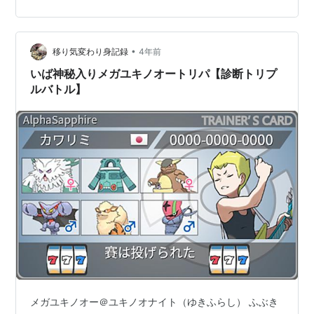
今回の採用したパーティは下記の6匹 １）バンギラス ＠
バンギラスナイト ようき AS252 特性：すなおこし→す
なおこし ストーンエッジ / かみくだく けたぐり / りゅう
のまい ＜メモ＞ 最速竜舞メガバンギ 仮想敵はボーマ…
•
移り気変わり身記録
4年前
いば神秘入りメガユキノオートリパ【診断トリプ
ルバトル】
メガユキノオー＠ユキノオナイト（ゆきふらし） ふぶき