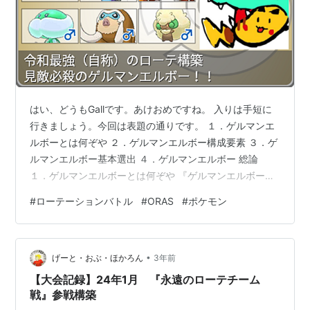
はい、どうもGallです。あけおめですね。 入りは手短に
行きましょう。今回は表題の通りです。 １．ゲルマンエ
ルボーとは何ぞや ２．ゲルマンエルボー構成要素 ３．ゲ
ルマンエルボー基本選出 ４．ゲルマンエルボー 総論
１．ゲルマンエルボーとは何ぞや 『ゲルマンエルボー』
とは、下記4匹の選出を基本とした、ORASローテ－ショ
#
ローテーションバトル
#
ORAS
#
ポケモン
ンバトル用のパーティ構築の名称である。 ・ブルンゲル
（ゲル） ・マンムー （マン） ・エルフーン （エル） ・
ボーマンダ （ボー） ※何でブルンゲルだけ下2文字なん
•
だ、とか言ってはいけない。 重要なのは語呂の良さであ
げーと・おぶ・ほかろん
3年前
る。 ２．ゲルマンエルボー構成要素 ●エルフーン本パー
【大会記録】24年1月 『永遠のローテチーム
ティの要…
戦』参戦構築