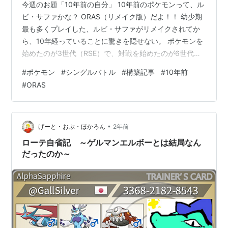
今週のお題「10年前の自分」 10年前のポケモンって、ル
ビ・サファかな？ ORAS（リメイク版）だよ！！ 幼少期
最も多くプレイした、ルビ・サファがリメイクされてか
ら、10年経っていることに驚きを隠せない。 ポケモンを
始めたのが3世代（RSE）で、対戦を始めたのが6世代
（XY・ORAS）のため、何かとルビ・サファには縁があ
#
ポケモン
#
シングルバトル
#
構築記事
#
10年前
るようだ。 6世代は対戦を始めた世代であり、最も力を
#
ORAS
入れた世代でもあるので、とても思い入れがある。 本日
はそんな懐かしい思い出とともに、当時使用していたパ
ーティについて、記していきたいと思う。 前提 ルールは
シングルバトル メガあり、Z無し 素早さはターンの開始
•
げーと・おぶ・ほかろん
2年前
時に決定される …
ローテ自省記 ～ゲルマンエルボーとは結局なん
だったのか～