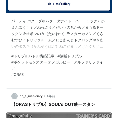
パーティ バクーダ＠バクーダナイト（ハードロック）か
えんほうしゃ／ねっぷう／だいちのちから／まもるドー
タクン＠オボンのみ（たいねつ）ラスターカノン／くさ
むすび／トリックルーム／じこあんじドクロッグ＠きあ
いのタスキ（かんそうはだ）ねこだまし／けたぐり／ダ
ストシュート／フェイントオーベム＠メンタルハーブ
#
トリプルバトル構築記事
#
診断トリプル
（シンクロ）サイコキネシス／シンプルビーム／トリッ
#
ポケットモンスター オメガルビー・アルファサファイ
クルーム／ひかりのかべハリーセン＠くろいヘドロ（い
ア
かく）ねっとう／ちいさくなる／たくわえる／まもるニ
#
ORAS
ョロボン＠こだわりスカーフ（ちょすい）さいみんじゅ
つ／アンコール／たきのぼり／かわらわりぽけっとふぁ
んくしょん！
•
ch_a_ma’s diary
4年前
【ORASトリプル】SOUL'd OUT統一スタン