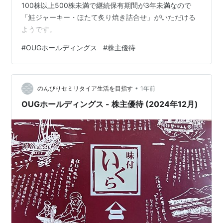
100株以上500株未満で継続保有期間が3年未満なので
「鮭ジャーキー・ほたて炙り焼き詰合せ」がいただける
ようです。
#
OUGホールディングス
#
株主優待
•
のんびりセミリタイア生活を目指す
1年前
OUGホールディングス - 株主優待 (2024年12月)