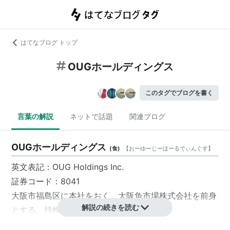
はてなブログ トップ
OUGホールディングス
このタグでブログを書く
言葉の解説
ネットで話題
関連ブログ
OUGホールディングス
(
食
)
【
おーゆーじーほーるでぃんぐす
】
英文表記：OUG Holdings Inc.
証券コード：8041
大阪市
福島区
に本社をおく、大阪魚市場
株式会社
を前身
解説の続きを読む
とする、
持株会社
。