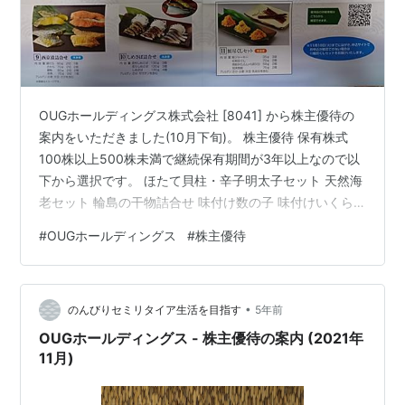
OUGホールディングス株式会社 [8041] から株主優待の
案内をいただきました(10月下旬)。 株主優待 保有株式
100株以上500株未満で継続保有期間が3年以上なので以
下から選択です。 ほたて貝柱・辛子明太子セット 天然海
老セット 輪島の干物詰合せ 味付け数の子 味付けいくら
養殖アトランティックサーモン(生食用) おせち料理詰合
#
OUGホールディングス
#
株主優待
せ 太切りたい茶漬け 西京漬詰合せ しめさば詰合せ 鮭尽
くしセット
•
のんびりセミリタイア生活を目指す
5年前
OUGホールディングス - 株主優待の案内 (2021年
11月)