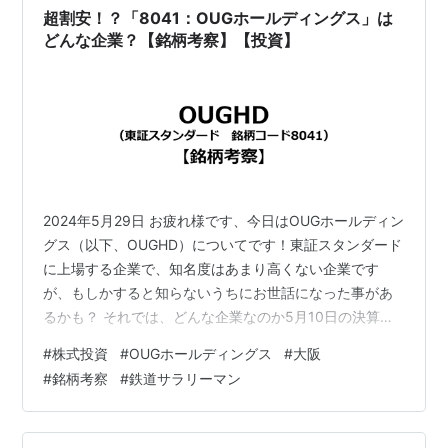
超割安！？「8041：OUGホールディングス」は
どんな企業？【銘柄考察】【投資】
2024年5月29日 お疲れ様です、今日はOUGホールディン
グス（以下、OUGHD）についてです！東証スタンダード
に上場する企業で、知名度はあまり高くない企業です
が、もしかすると知らないうちにお世話になった事があ
るかも？ それでは、どんな企業なのか5月10日の決算発
表(会社ページ）も踏まえ、株価や配当などについても考
#
株式投資
#
OUGホールディングス
#
大阪
察していきましょう！【この記事は、約3分で読み終わる
#
銘柄考察
#
鉄道サラリーマン
内容です。】 1.OUGHDは何の企業？ 2.2024年3月期決
算と2025年3月期の見通し 3.現在の株価と指標 4.まとめ
1.OUGHDは何の企業？ OUGHDは、大阪市中央卸売市場