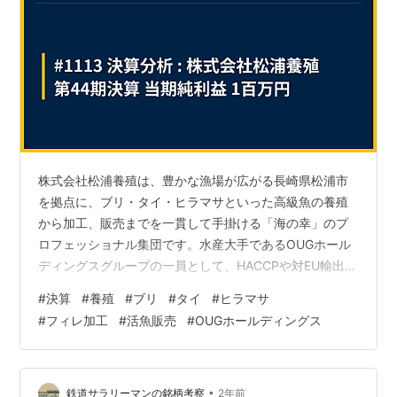
株式会社松浦養殖は、豊かな漁場が広がる長崎県松浦市
を拠点に、ブリ・タイ・ヒラマサといった高級魚の養殖
から加工、販売までを一貫して手掛ける「海の幸」のプ
ロフェッショナル集団です。水産大手であるOUGホール
ディングスグループの一員として、HACCPや対EU輸出認
定といった世界水準の品質管理体制を武器に、安全で高
#
決算
#
養殖
#
ブリ
#
タイ
#
ヒラマサ
品質な日本の養殖魚を国内外の食卓へ届けています。 株
#
フィレ加工
#
活魚販売
#
OUGホールディングス
式会社松浦養殖の第44期（令和7年3月31日現在）の決算
公告が、令和7年6月13日付の官報に掲載されましたの
で、その概要と事業の展望について分析します。
20250331_44_松浦養殖決算 第44期 決算のポイント（単
•
鉄道サラリーマンの銘柄考察
2年前