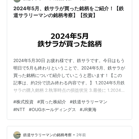
位：百万円）資産合計…
2024年5月、鉄サラが買った銘柄をご紹介！【鉄
道サラリーマンの銘柄考察】【投資】
2024年5月30日 お疲れ様です、鉄サラです。今日はもう
明日で5月も終わりということで、2024年5月、鉄サラが
買った銘柄について紹介していこうと思います！【この
記事は、約2分で読み終わる内容です。】 1.2024年5月鉄
サラの購入銘柄 2.執筆時点の損益状況 3.最後に 1.2024年
5月鉄サラの購入銘柄 2024年5月は、JR東海2株、
#
株式投資
#
買った株紹介
#
鉄道サラリーマン
NTT100株、OUGHD1株の３銘柄、合計で25,180円分の
#
NTT
#
OUGホールディングス
#
JR東海
株を買いました！売却した銘柄はありませんので、純粋
に25,180円新たに投資しています。 3銘柄とも、割安バ
リュー株、NTTとOUGHDについては配当も3％越えの高
配当銘柄ですね。OUGHDは…
•
鉄道サラリーマンの銘柄考察
2年前