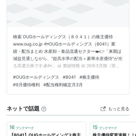
検索 OUGホールディングス（８０４１）の株主優待
www.oug.co.jp 🐟OUGホールディングス（8041）業
績・配当まとめ 水産卸・食品流通セクター🍣👉「来期は
減益見通しながら、“超高水準の配当＋豪華水産優待”が光
る高還元株です💰🐟」 📊 業績情報 📅 26年3月期（実
績）👉 連結経常利益：68.1億円（前期比 +15.6％）📈 📅
#
OUGホールディングス
#
8041
#
株主優待
27年3月期（見通し）👉 連結経常利益：48億円（前期比
#
9月優待権利
#
配当権利確定月3月
▲29.5％）📉 📌 ポイント✔ 前期は水産流通・食品販売
が堅調✔ ただし今期は大幅減益見通し✔ 市況変動・原材
料価格の影響大 📈 四半期動向 👉 1〜3月期（4Q）👉 連
ネットで話題
もっと見る
結経常利益：11億円（前…
16
15
ブックマーク
ブックマーク
【8041】OUGホールディングス株主
株主優待変更速報！！