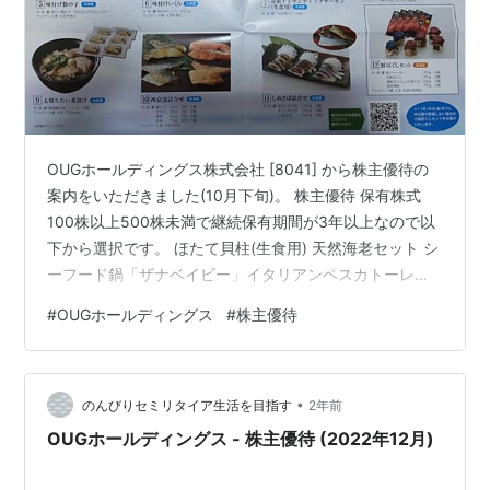
OUGホールディングス株式会社 [8041] から株主優待の
案内をいただきました(10月下旬)。 株主優待 保有株式
100株以上500株未満で継続保有期間が3年以上なので以
下から選択です。 ほたて貝柱(生食用) 天然海老セット シ
ーフード鍋「ザナベイビー」イタリアンペスカトーレポ
ット 輪島の干物詰合せ 味付け数の子 味付けいくら 養殖
#
OUGホールディングス
#
株主優待
アトランティックサーモン(生食用) おせち料理詰合せ 太
切りたい茶漬け 西京漬詰合せ しめさば詰合せ 鮭尽くし
セット
•
のんびりセミリタイア生活を目指す
2年前
OUGホールディングス - 株主優待 (2022年12月)