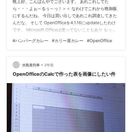
晩上好、こんばんやでございます。 あれこれしてた
ら・・・よぉ～るぅ～っ！＞＜ なわけでこれから晩御飯
にするんだね。 今日は買い出しであれこれ調達してきた
んだな。 そして OpenOfficeを4.1.16にupdateしたわけ
です。 Microsoft Officeは使ってないこともあり もっぱ
らOpenOfficeを使ってるんだよねぇ。 それはともかく昨
#
ハンバーグカレー
#
カリー屋カレー
#
OpenOffice
日の晩御飯にいただきましたのが チーズハンバーグカレ
ー ですっ！＞＜ ハウス食品／カリー屋カリー大辛に 日
本ハム／４種のチーズハンバーグを そのまま乗せただけ
•
ぇ～なんですけれど とっても美味しかったですっ！＞＜
水瓶座列車
3年前
４種のチーズがなにかと言えば …
OpenOfficeのCalcで作った表を画像にしたい件