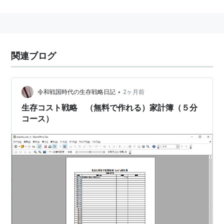
SunのStarOffice(日本名:StarSuite)は製品版。
JIS
OpenOfficeで使用しているフォーマットのODFは、[
関連ブログ
JIS X4401：制定年月日2010-02-22 ]で、JISとして承
認されている。
•
令和戦国時代の生存戦略日記
2ヶ月前
生存コスト戦略 （無料で作れる）家計簿（５分
コース）