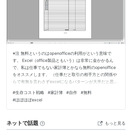
※注 無料というのはopenofficeの利用がという意味で
す。 Excel（office製品ともいう）は非常に金かかるん
で、私は仕事でもない家計簿とかなら無料のopenoffice
をオススメします。 （仕事だと取引の相手方との関係や
らで有無を言わさずexcelになるパターンが大半だと思う
ので） Excel使ったことある方なら大体直観的に分かるレ
#
生存コスト戦略
#
家計簿
#
自作
#
無料
ベルです。 ※一応タブン私のメインの仕事はSEなんで、
#
ほぼほぼexcel
素人の思いつきで適当な記事を書いてるわけではないの
でそこはご安心を（子供の頃から４０年くらいのガチパ
ソヲタなんで） 家計簿くらい５分くらいで作れるのでラ
ネットで話題
もっと見る
クに管理できます 適当に管理していると段々ダレ…