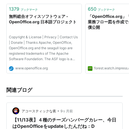
1379
650
ブックマーク
ブックマーク
無料総合オフィスソフトウェア -
「OpenOffice.org」
OpenOffice.org 日本語プロジェクト
業務フロー図を作成で
償公開
Copyright & License | Privacy | Contact Us
| Donate | Thanks Apache, OpenOffice,
OpenOffice.org and the seagull logo are
registered trademarks of The Apache
Software Foundation. The ASF logo is a
trademark of The Apache Software
www.openoffice.org
forest.watch.impress.
Foundation. Other names appearing on the
site may be trademarks of t...
関連ブログ
•
アコースティックな夜
9ヶ月前
【11/13夜】４種のチーズハンバーグカレー、今日
はOpenOfficeをupdateしたんだね：D