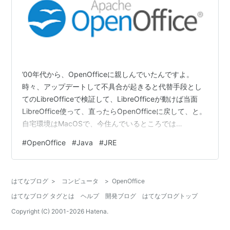
’00年代から、OpenOfficeに親しんでいたんですよ。
時々、アップデートして不具合が起きると代替手段とし
てのLibreOfficeで検証して、LibreOfficeが動けば当面
LibreOffice使って、直ったらOpenOfficeに戻して、と。
自宅環境はMacOSで、今住んでいるところでは
Windows10でOpenOfficeを使っていました。この前
#
OpenOffice
#
Java
#
JRE
Javaからアップデート更新のアナウンスがあり、アップ
しました。そしたらDBが使えなくなってしまいました
ね… こういうことが起こるので古いJRE（Javaランタイ
はてなブログ
>
コンピュータ
>
OpenOffice
ム環境）を残していたんですが、前に（今となっては）
はてなブログ タグとは
ヘルプ
開発ブログ
はてなブログトップ
１個前のバージョンで動…
Copyright (C) 2001-
2026
Hatena.