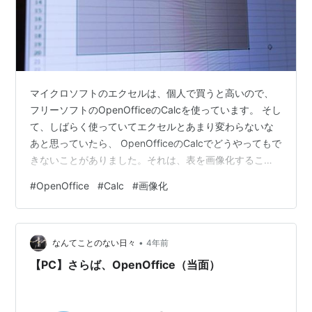
マイクロソフトのエクセルは、個人で買うと高いので、
フリーソフトのOpenOfficeのCalcを使っています。 そし
て、しばらく使っていてエクセルとあまり変わらないな
あと思っていたら、 OpenOfficeのCalcでどうやってもで
きないことがありました。それは、表を画像化すること
です。 コピーした表を同じシート内に貼り付ける時に、
#
OpenOffice
#
Calc
#
画像化
WPS Spreadsheetsでは、「ホーム」->「貼り付け」-
>「図として貼り付け」で、一度、表を画像化することが
できます。 そしてその画像を別のところに貼り付けたい
•
場合は、Windowsのペイントを開いて、その画像を貼り
なんてことのない日々
4年前
付けて保存すれば、画像ファイルの出来上…
【PC】さらば、OpenOffice（当面）