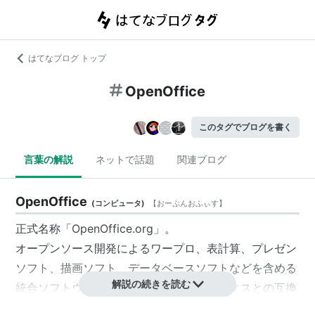
はてなブログ トップ
OpenOffice
このタグでブログを書く
言葉の解説
ネットで話題
関連ブログ
OpenOffice
(
コンピュータ
)
【
おーぷんおふぃす
】
正式名称「OpenOffice.org」。
オープンソース開発によるワープロ、表計算、プレゼン
ソフト、描画ソフト、データベースソフトなどを含める
解説の続きを読む
統合ソフトウエア。マイクロソフトのオフィスとの互換
性も高い。