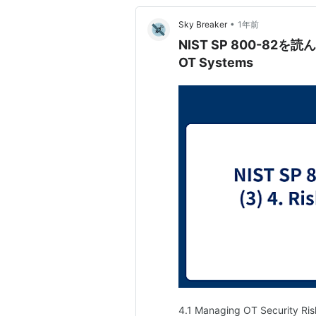
•
Sky Breaker
1年前
NIST SP 800-82を読んだ
OT Systems
4.1 Managing OT Security Risk