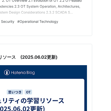
verview 2.1 Evolution of OT 2.2 OT-Based
dencies 2.3 OT System Operation, Architectures,
stem Design Considerations 2.3.2 SCADA S…
 Security
#
Operational Technology
ース (2025.06.02更新)