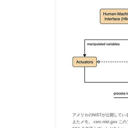
アメリカのNISTが公開して
えたメモ。 csrc.nist.go