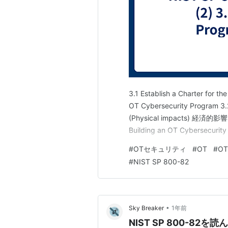
3.1 Establish a Charter for t
OT Cybersecurity Program 3
(Physical impacts) 経済的影響(
Building an OT Cybersecurity
#
OTセキュリティ
#
OT
#
OT
#
NIST SP 800-82
•
Sky Breaker
1年前
NIST SP 800-82を読ん