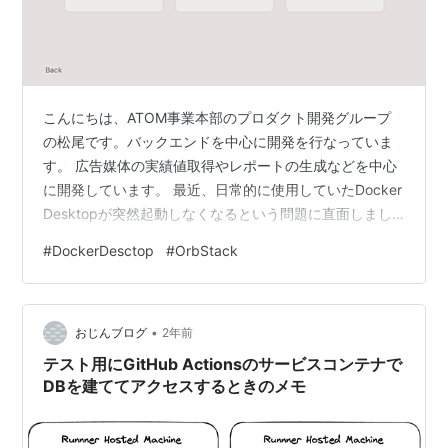
こんにちは、ATOM事業本部のプロダクト開発グループ
の松尾です。バックエンドを中心に開発を行なっていま
す。 広告媒体の実績値取得やレポートの生成などを中心
に開発しています。 最近、日常的に使用していたDocker
Desktopが突然起動しなくなるという問題に直面しまし
た。 状況を調査したところ、2025年1月8日頃にMac版
#
DockerDesctop
#
OrbStack
Docker Desktopアプリで広範囲にわたる起動障害が発生
していたことが分かりました。 公式サイトの対処方法に
従い改善を試みましたが、警告ダイアログはすぐに消え
•
たものの、Docker Desktopの起動には依然として成功せ
おじんブログ
2年前
ず苦戦していました。。。 そこで、代替ツー…
テスト用にGitHub Actionsのサービスコンテナで
DBを建ててアクセスするときのメモ