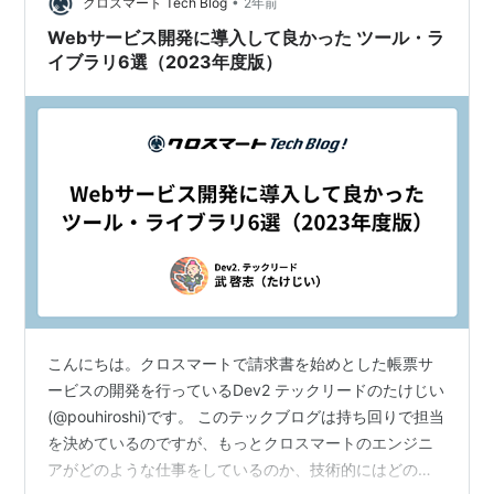
•
ナ上でもJob を実行させることができる サービスコンテ
クロスマート Tech Blog
2年前
ナはJobを実行させるコンテナとは…
Webサービス開発に導入して良かった ツール・ラ
イブラリ6選（2023年度版）
こんにちは。クロスマートで請求書を始めとした帳票サ
ービスの開発を行っているDev2 テックリードのたけじい
(@pouhiroshi)です。 このテックブログは持ち回りで担当
を決めているのですが、もっとクロスマートのエンジニ
アがどのような仕事をしているのか、技術的にはどのよ