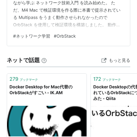
ながら学ぶ ネットワーク技術入門 を読み始めた。 た
だ、M4 Mac で検証環境を作る際に本書で提示されてい
る Multipass をうまく動作させられなかったので
OrbStack を使用して検証環境を構築しました。 動作環
境 自分の動作環境は次の通り。 Mac mini Apple M4
#
ネットワーク学習
#
OrbStack
Sequoia 15.3.1 multipass 1.16.2+mac Apple M4 で
Multipass が動かない 本の環境構築手順では Multipass
で Ubuntu VM を立ち上げることが前提になっている。 $
ネットで話題
もっと見る
multipass…
279
172
ブックマーク
ブックマーク
Docker Desktop for Mac代替の
Docker Deskto
OrbStackがすごい - IK.AM
れているOrbStack
みた - Qiita