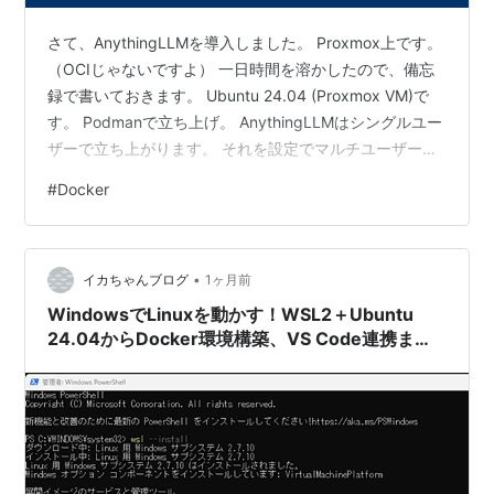
さて、AnythingLLMを導入しました。 Proxmox上です。
（OCIじゃないですよ） 一日時間を溶かしたので、備忘
録で書いておきます。 Ubuntu 24.04 (Proxmox VM)で
す。 Podmanで立ち上げ。 AnythingLLMはシングルユー
ザーで立ち上がります。 それを設定でマルチユーザーボ
タンをONにすることで、 ユーザー管理ができるように
#
Docker
なります。 まあ、これは自然な流れでできるのですが、
だいぶ設定できて、別端末でログインしようとしたら、
ユーザー名、パスワードが認証されない。（涙） なん
•
で〜なんです。内部DBのSQLiteが壊れたかと思いまし
イカちゃんブログ
1ヶ月前
た。 詰んだので、D…
WindowsでLinuxを動かす！WSL2＋Ubuntu
24.04からDocker環境構築、VS Code連携まで
を1本にまとめた完全ガイド