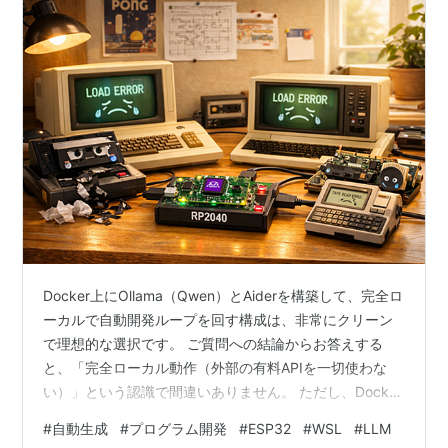
Docker上にOllama（Qwen）とAiderを構築して、完全ロ
ーカルで自動開発ループを回す構成は、非常にクリーン
で理想的な選択です。 ご質問への結論からお答えする
と、「完全ローカル動作（外部の有料APIを一切使わな
い）」という認識で間違いありません。 ただし、Docker
という隔離環境ならではの「3つの技術的な制約（注意
#
自動生成
#
プログラム開発
#
ESP32
#
WSL
#
LLM
点）」があります。これらを事前に把握しておけば、ト