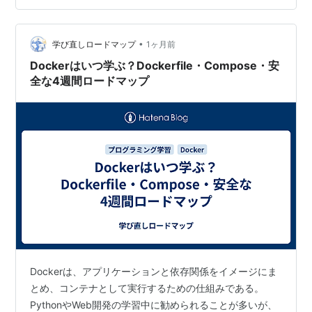
ラブルなくスムーズに構築できます。 1. 完全ローカル動
作の認識で合っているか？ はい、間違いありません。
•
OllamaにダウンロードしたローカルLLM（Qwen）の頭
学び直しロードマップ
1ヶ月前
脳を使い、AiderがあなたのPC内のPythonで…
Dockerはいつ学ぶ？Dockerfile・Compose・安
全な4週間ロードマップ
Dockerは、アプリケーションと依存関係をイメージにま
とめ、コンテナとして実行するための仕組みである。
PythonやWeb開発の学習中に勧められることが多いが、