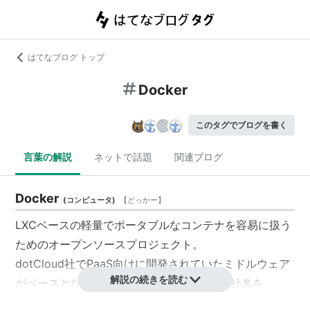
はてなブログ トップ
Docker
このタグでブログを書く
言葉の解説
ネットで話題
関連ブログ
Docker
(
コンピュータ
)
【
どっかー
】
LXCベースの軽量でポータブルなコンテナを容易に扱う
ためのオープンソースプロジェクト。
dotCloud社でPaaS向けに開発されていたミドルウェア
解説の続きを読む
がベースとなっており、dotCloud社自身も社名を
Dockerに変更して、Dockerに注力することを表明して