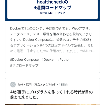
Dockerで1つのコンテナを起動できても、Webアプリ、
データベース、テスト環境を組み合わせる段階で止まり
やすい。Docker Composeは、複数のコンテナで構成す
るアプリケーションを1つの設定ファイルで定義し、まと
めて起動・停止するための仕組みだ。 ただし、YAMLの
項目を上から暗記するだけでは、接続できない、データ
#
Docker Compose
#
Docker
#
Python
が消える、起動順で失敗するといった問題を解決しにく
#
学習ロードマップ
い。学ぶ順番は、services、network、volume、
healthcheck、環境変数、テストの順にすると理解しやす
い。 本記事では、Pythonの基本とDockerfileの作成を経
験した社会人を想定し、Fast…
•
九州・福岡・東京ときどきIoT
18日前
AIが勝手にプログラムを作ってくれる時代が目の
前まで来ました。