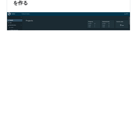
を作る
Kubernetes の学習用に無制限に使えるコンテナレジスト
リが欲しくなった ブラウザから、ユーザやリポジトリの
作成・破棄が可能な harbor を構築した 学習用に登録し
放題のコンテナレジストリが欲しい 検証環境 手順
Docker のインストール HTTPS通信用の証明書を作成
harbor のインストール harbor の起動確認 Docker から
#
Kubernetes
#
Linux
#
Docker
#
Harbor
#
コンテナ
の接続確認 systemd 管理にする まとめ 参考 学習用に登
録し放題のコンテナレジストリが欲しい Kubernetes の
構築および活用方法を学習するにあたり、プライベート
•
で無制限に登録できるコンテナレジストリが欲しくなっ
月影
2ヶ月前
た。 コンテナ…