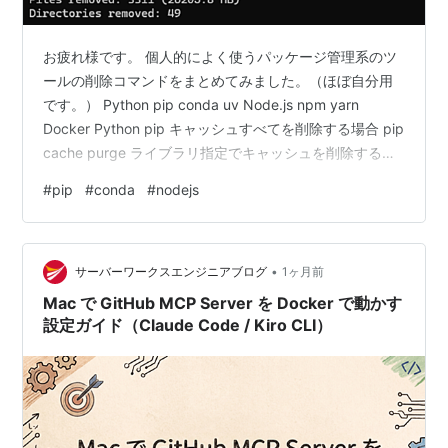
お疲れ様です。 個人的によく使うパッケージ管理系のツ
ールの削除コマンドをまとめてみました。（ほぼ自分用
です。） Python pip conda uv Node.js npm yarn
Docker Python pip キャッシュすべてを削除する場合 pip
cache purge ライブラリ指定でキャッシュを削除する場
合 pip cache remove [パッケージ名] conda conda
#
pip
#
conda
#
nodejs
clean --all uv キャッシュすべてを削除する場合 uv
cache clean ライブラリ指定でキャッシュを削除する場
合 uv cache clean [パッケージ名] Node.js…
•
サーバーワークスエンジニアブログ
1ヶ月前
Mac で GitHub MCP Server を Docker で動かす
設定ガイド（Claude Code / Kiro CLI）