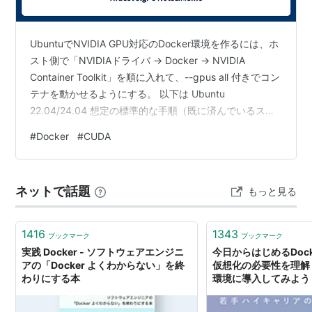
UbuntuでNVIDIA GPU対応のDocker環境を作るには、ホ
スト側で「NVIDIAドライバ → Docker → NVIDIA
Container Toolkit」を順に入れて、--gpus all 付きでコン
テナを動かせるようにする。 以下は Ubuntu
22.04/24.04 想定の標準的な手順（既に済んでいるステ
ップはスキップして構わない）。 1. 前提確認（GPU とド
#
Docker
#
CUDA
ライバ） 1. GPU が見えているか確認 lspci | grep -i
nvidia 2. NVIDIA ドライバが動いているか確認 nvidia-
smi GPU情報が出ればOK。 出ない場合はドライバを…
ネットで話題
もっと見る
1416
1343
ブックマーク
ブックマーク
実践 Docker - ソフトウェアエンジニ
今日からはじめるDock
アの「Docker よくわからない」を終
仮想化の必要性を理解
わりにする本
環境に導入してみよう
転職・求人情報サイト
（AMBI）