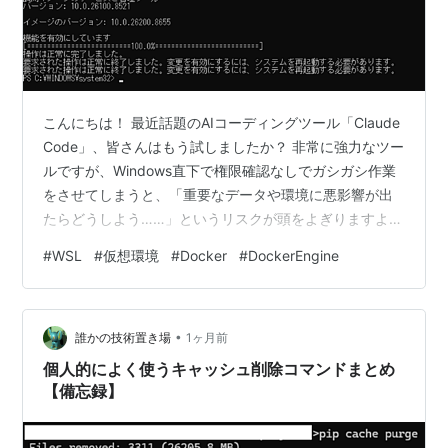
こんにちは！ 最近話題のAIコーディングツール「Claude
Code」、皆さんはもう試しましたか？ 非常に強力なツー
ルですが、Windows直下で権限確認なしでガシガシ作業
をさせてしまうと、「重要なデータや環境に悪影響が出
たらどうしよう……」というリスクが頭をよぎりますよ
ね。 そこで今回は、Windowsのなかに安全で自由に動か
#
WSL
#
仮想環境
#
Docker
#
DockerEngine
せる実験場（Linux環境）を作ることにしました！ （ま
た、筆者は5万円で買える話題の格安ロボット「so-
arm101pro」でフィジカルAIを試してみたいのですが、
•
こちらの推奨環境もLinux（Ubuntu 24.04）となってい
誰かの技術置き場
1ヶ月前
ますので、その目的も兼ねて作ることに…
個人的によく使うキャッシュ削除コマンドまとめ
【備忘録】