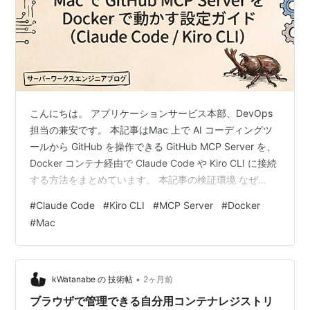
こんにちは。 アプリケーションサービス本部、DevOps
担当の兼安です。 本記事はMac 上で AI コーディングツ
ールから GitHub を操作できる GitHub MCP Server を、
Docker コンテナ経由で Claude Code や Kiro CLI に接続
する方法をまとめています。 本記事の検証環境 なぜ
GitHub MCP Server を Docker コンテナで動かすのか
#
Claude Code
#
Kiro CLI
#
MCP Server
#
Docker
Docker イメージでの実行が公式の推奨方法 GitHub
#
Mac
Copilot の場合は Docker 不要 Mac におけるコンテナ動
作基盤：Colima Docker Desktop を避ける…
•
kWatanabe の 技術帖
2ヶ月前
ブラウザで管理できる自分用コンテナレジストリ