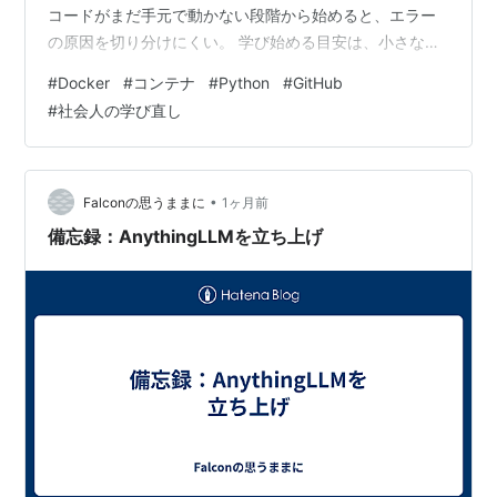
コードがまだ手元で動かない段階から始めると、エラー
の原因を切り分けにくい。 学び始める目安は、小さなア
プリをローカルで実行でき、Gitで変更を記録できること
#
Docker
#
コンテナ
#
Python
#
GitHub
だ。最初はimage、container、Dockerfile、volume、
#
社会人の学び直し
Composeを学び、その後にイメージを小さく保つ方法や
秘密情報の扱いを追加する。 結論として、Dockerの成果
物は「動いた」で終わらせない。別環境で再現できるこ
と、不要なファイルや秘密情報をイメージへ…
•
Falconの思うままに
1ヶ月前
備忘録：AnythingLLMを立ち上げ