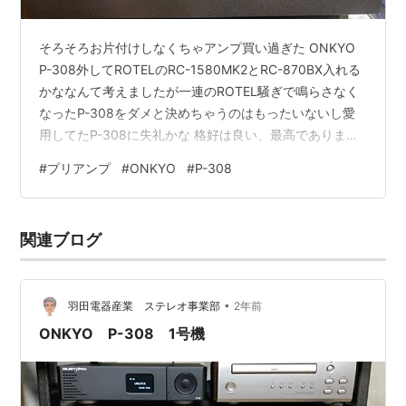
そろそろお片付けしなくちゃアンプ買い過ぎた ONKYO
P-308外してROTELのRC-1580MK2とRC-870BX入れる
かななんて考えましたが一連のROTEL騒ぎで鳴らさなく
なったP-308をダメと決めちゃうのはもったいないし愛
用してたP-308に失礼かな 格好は良い、最高であります
しかしながらP-388を出してきて比較すると好き嫌いは
#
プリアンプ
#
ONKYO
#
P-308
置いといてP-388がグレードが1段上 そしてP-388がメイ
ンとなるのですが故障、そしてROTEL集めに走るわけで
す プリより後ろは環境を変えずに2A3と104aB 半年はま
関連ブログ
ともに稼働してないので2日間連続通電しました RA-02と
の比較になります …
•
羽田電器産業 ステレオ事業部
2年前
ONKYO P-308 1号機