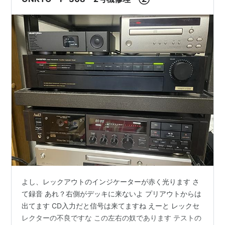
よし、レックアウトのインジケーターが赤く光ります さ
て録音 あれ？右側がデッキに来ないよ プリアウトからは
出てます CD入力だと信号は来てますね えーと レックセ
レクターの不良ですな この左右の奴であります テストの