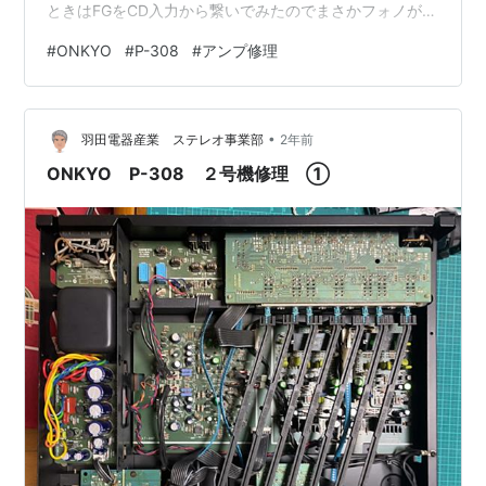
ときはFGをCD入力から繋いでみたのでまさかフォノが接
触不良とは思いませんでした しからばデッキをテープ2
#
ONKYO
#
P-308
#
アンプ修理
に繋ぐか セレクターガチャガチャ動かして復帰しないか
なと弄っていてテープ２と３の切り替えにふと触るとこ
れも動きません 回路追ってないけどレイアウト的に奥の
•
黄色い矢印の奴だよ レックアウトと同じヤツだもん 心折
羽田電器産業 ステレオ事業部
2年前
れました もう2号機は直る可能性のある部品取り機でい
ONKYO P-308 ２号機修理 ①
いや もともとオク…