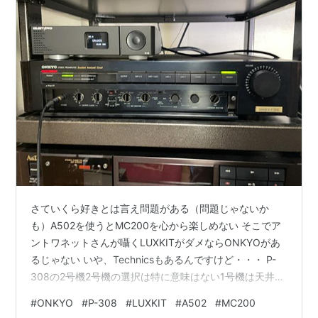
さていくら好きとは言え問題がある（問題じゃないか
も）A502を使うとMC200を心から楽しめない そこでア
ントワネットさんが囁くLUXKITがダメならONKYOがあ
るじゃない いや、Technicsもあるんですけど・・・ P-
308の2号機2号機の選択は特に意味はない1号機は天井裏
で出すのがめんどくさいのである 回路的にはA502ほど凝
#
ONKYO
#
P-308
#
LUXKIT
#
A502
#
MC200
ってはいない それでも性能はキットとは大違いでありま