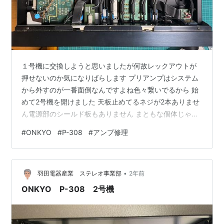
１号機に交換しようと思いましたが何故レックアウトが
押せないのか気になりばらします プリアンプはシステム
から外すのが一番面倒なんですよね色々繋いでるから 始
めて2号機を開けました 天板止めてるネジが2本ありませ
ん電源部のシールド板もありません まともな個体じゃな
い匂いがしますね セレクターレバー入れる位置忘れない
#
ONKYO
#
P-308
#
アンプ修理
ように備忘録っす 底面左の基板がテープ関係 真ん中の
SWがレックアウト固着してました 固着を解いたら押せ
たのですが戻りません 動きが渋くて戻すときにラッチが
•
解除するまでストロークしない模様 しょうがない 清掃す
羽田電器産業 ステレオ事業部
2年前
るか・・・ ここで半田吸い取り機（TP-100）もハンダシ
ONKYO P-308 2号機
ュッ太郎も目詰まり …