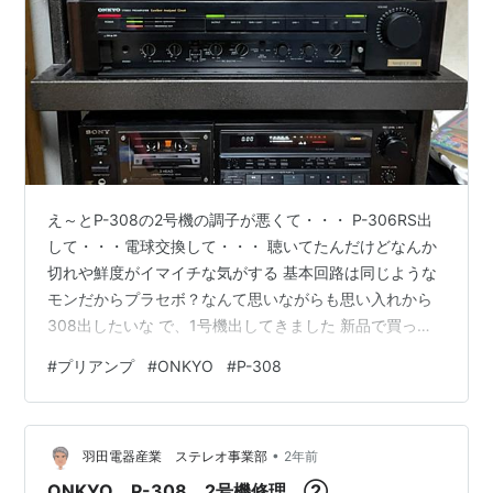
え～とP-308の2号機の調子が悪くて・・・ P-306RS出
して・・・電球交換して・・・ 聴いてたんだけどなんか
切れや鮮度がイマイチな気がする 基本回路は同じような
モンだからプラセボ？なんて思いながらも思い入れから
308出したいな で、1号機出してきました 新品で買った
ヤツだから思い入れも深いのかな 下段のTC-K555ESⅡの
#
プリアンプ
#
ONKYO
#
P-308
メーターが示す通り2号機の不調であるREC OUTも問題
なし しかしながらながら・・・ 低音薄い～ 時間を置い
た人間の聴覚の記憶なんざ当てにはならんと思ってはい
•
ますが P-308の2号機鳴らしてP-306RS鳴らしてその後
羽田電器産業 ステレオ事業部
2年前
の1号機明らかに低音薄いから単なるプラセボとは…
ONKYO P-308 2号機修理 ②