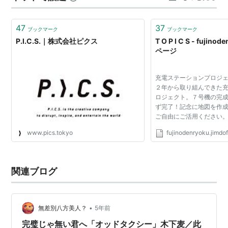
のアイドル・ミステリーキッス…何でも無いはずの人々
井上卓
の会話は、やがて失踪した…
志賀匠
47
37
ブックマーク
ブックマーク
池田一真
P.I.C.S.｜株式会社ピクス
T O P I C S - fujino
ページ
甲斐俊郎
==受賞歴==
充電ステーションプロジェ
２年から取り組んできた
ロジェクト。７号機の完
2004
ず完了！記念に地図を作
ご自由にご活用ください
short shorts film festival「ZERO」グランプリ／審査
www.pics.tokyo
fujinodenryoku.jimdo
員賞／学生審査員賞 トリプル受賞
クレモンフェラン短編映画祭「ZERO」
Resfest Japan tour ACIDMAN「shortfilm」＜Resmix
関連ブログ
shorts＞Awdience Choice Awards 受賞
PROMAX&BOA「LaLa TVイメージ篇」入賞
•
無差別八方美人？
5年前
2005
完璧じゃ無い君へ「オッドタクシー」木下麦／此