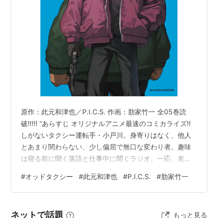
==所属クリエイター==
In house
中尾浩之
宅野祐介
橋本大佑
原作：此元和津也／P.I.C.S. 作画：肋家竹一 全05巻読
黒田賢
破!!!!! “あらすじ オリジナルアニメ最速のコミカライズ!!
安藤隼人
しがないタクシー運転手・小戸川。身寄りはなく、他人
とあまり関わらない、少し偏屈で無口な変わり者。趣味
木津裕史
は寝る前に聞く落語と仕事中に聞くラジオ。一応、友人
managemaent
と呼べるのはかかりつけでもある医者の剛力と、高校か
#
オッドタクシー
#
此元和津也
#
P.I.C.S.
#
肋家竹一
らの同級生、柿花ぐらい。彼が運ぶのは、どこかクセの
西郡勲
ある客ばかり。バズりたくてしょうがない大学生・樺
喜田夏記
沢、何かを隠す看護師・白川、いまいち売れない芸人コ
ネットで話題
もっと見る
上原桂
ンビ・ホモサピエンス、街のゴロツキ・ドブ、売出し中