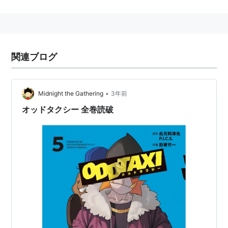
PICS
もしくは
ピクス
と表記される場合もある。
2001年にMTV JAPANより分社化し、株式会社
ピクス
と
して独立。
CM出身のプロデューサー陣と制作部を加え、プロダク
関連ブログ
ション機能を兼ね備えたクリエイター集団として、
CM・MusicVideo・web・オンエアープロモーション、
•
Midnight the Gathering
3年前
企業C.I、SHORT FILM、映画(隣人13号等）、
オッドタクシー 全巻読破
オリジナルコンテンツ、(
スチーム係長
、
trainsurfer
、
昭和ダイナマイト
、
兼本さん宅
)制作等を中心に活動し
ている。
PROMAX&BDA、アニメーションフェスティバル等でグ
ランプリをとるなど、 国際的な評価が高い
（“世界の舞台でジャパンオリジナルを描く”-
PROMAX&BDAでP.I.C.S.が10部門受賞-広告批評より）