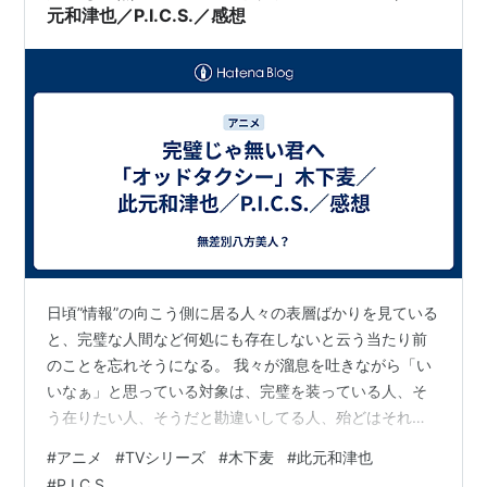
文化庁メディア芸術祭
アニメーション部門
元和津也／P.I.C.S.／感想
ACIDMAN
「shortfilm」
優秀賞受賞
SICAF2005 TV&Commissioned Filmにて
ACIDMAN
「shortfilm」
審査員特別賞を受賞
Vila Do Condo（ポルトガル映画祭）
ACIDMAN
「shortfilm」
コンペ部門ノミネート
エジンバラ国際映画祭ミラーボール（イギリス）
「flowerly」招待上映・
2006
日頃”情報”の向こう側に居る人々の表層ばかりを見ている
文化庁メディア芸術祭
アニメーション部門「flowery」
と、完璧な人間など何処にも存在しないと云う当たり前
優秀賞受賞
のことを忘れそうになる。 我々が溜息を吐きながら「い
文化庁メディア芸術祭
アニメーション部門「あるひとつ
いなぁ」と思っている対象は、完璧を装っている人、そ
の方向性」審査委員会推薦作品
う在りたい人、そうだと勘違いしてる人、殆どはそれ
Anifest国際アニメーションフィルムフェスティバル
で、それ以外は自分が完璧に見えることすら知らない天
#
アニメ
#
TVシリーズ
#
木下麦
#
此元和津也
然達だ。 彼らは屁もすれば◯◯◯もする。後悔や嫉妬
「スチーム係長」
#
P.I.C.S.