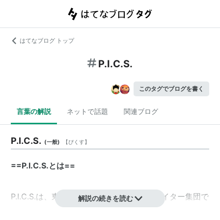
はてなブログ トップ
P.I.C.S.
このタグでブログを書く
言葉の解説
ネットで話題
関連ブログ
P.I.C.S.
(
一般
)
【
ぴくす
】
==P.I.C.S.とは==
P.I.C.S.
は、東京都港区に本社を置くクリエイター集団で
解説の続きを読む
あり、映像制作会社である。