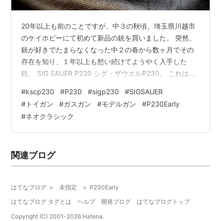
20年以上も前のことですが、中３の秋頃、埼玉県川越市
のケイホビーにて初めて新品の銃を買いました。 突然、
銃が好きでたまらなくなった中２の春から数ヶ月でその
存在を知り、１年以上も想い続けてようやく入手した
銃。 SIG SAUER P230 シグ・ザウエルP230。 これは今
も保管してある当時物。 あの時「受験シーズンだから趣
#
kscp230
#
P230
#
sigp230
#
SIGSAUER
味の物なんか買うな！」と言う親とのバトルを乗り越え
#
トイガン
#
ガスガン
#
モデルガン
#
P230Early
て…いや、押し切って買った約25年前の現物です。 これ
#
ネオクラシック
だけは…と、ずっと大切に持っている年期の入った私に
とっての特別品。 古すぎてリコイルなんて楽しめないの
で、カチャカチャいじるだけのモデルガン的使い方をし
関連ブログ
ています。 それだっ…
はてなブログ
>
未指定
>
P230Early
はてなブログ タグとは
ヘルプ
開発ブログ
はてなブログトップ
Copyright (C) 2001-
2026
Hatena.