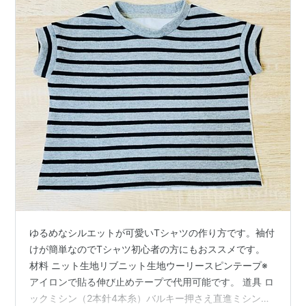
ゆるめなシルエットが可愛いTシャツの作り方です。袖付
けが簡単なのでTシャツ初心者の方にもおススメです。
材料 ニット生地リブニット生地ウーリースピンテープ※
アイロンで貼る伸び止めテープで代用可能です。 道具 ロ
ックミシン（2本針4本糸）バルキー押さえ直進ミシン