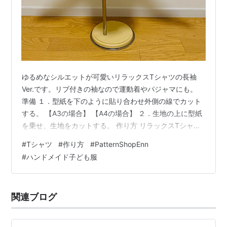
ゆるめなシルエットが可愛いリラックスTシャツの長袖
Ver.です。リブ付きの袖なので運動着やパジャマにも。
準備 １．型紙を下のように貼り合わせ外側の線でカット
する。 【A3の場合】 【A4の場合】 ２．生地の上に型紙
を乗せ、生地をカットする。 作り方 リラックスTシャツ
と同様に、肩を縫い、首リブを付けます。 ★リラックス
#
Tシャツ
#
作り方
#
PatternShopEnn
Tシャツの作り方はこちら 脇を縫う前に袖を付け、その
#
ハンドメイド子ども服
後、脇、袖リブの順に縫います。 袖を付ける １．袖と見
ごろの袖ぐりの合印を合わせる ２．袖と見ごろを縫い合
わせ、縫い代は見ごろ側に倒す 脇を縫う 袖リブを縫う
関連ブログ
３．袖リブを輪にして縫う ４．（3）の縫い代を互い違
いに倒し、縫い…