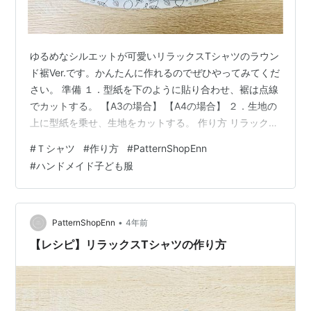
ゆるめなシルエットが可愛いリラックスTシャツのラウン
ド裾Ver.です。かんたんに作れるのでぜひやってみてくだ
さい。 準備 １．型紙を下のように貼り合わせ、裾は点線
でカットする。 【A3の場合】 【A4の場合】 ２．生地の
上に型紙を乗せ、生地をカットする。 作り方 リラックス
Tシャツと同様に、肩を縫い、襟リブを付けます。 ★リ
#
Ｔシャツ
#
作り方
#
PatternShopEnn
ラックスTシャツの作り方はこちら ボックス型は脇を縫
#
ハンドメイド子ども服
ってから裾を上げますが、 ラウンド型は裾を上げてから
脇を縫います。 裾を縫う １．端をロックミシンで処理す
る ２．2cm幅でたたみ、アイロンをかける カーブは少し
伸ばしながらかけると綺麗に丸くなります。 ３．直線ミ
•
PatternShopEnn
4年前
シンで端…
【レシピ】リラックスTシャツの作り方