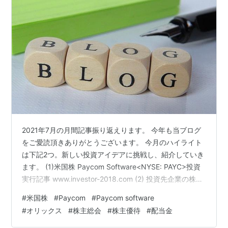
2021年7月の月間記事振り返えります。 今年も当ブログ
をご愛読頂きありがとうございます。 今月のハイライト
は下記2つ。新しい投資アイデアに挑戦し、紹介していき
ます。 (1)米国株 Paycom Software<NYSE: PAYC>投資
実行記事 www.investor-2018.com (2) 投資先企業の株主
総会参加レポート オリックス<8591> www.investor-
#
米国株
#
Paycom
#
Paycom software
2018.com アイデア投資家への感想、要望をコメント欄
#
オリックス
#
株主総会
#
株主優待
#
配当金
でお待ちしています。 また、各記事へのはてなスター獲
得数を参考に、記事作成に活かしていきます。 次は、カ