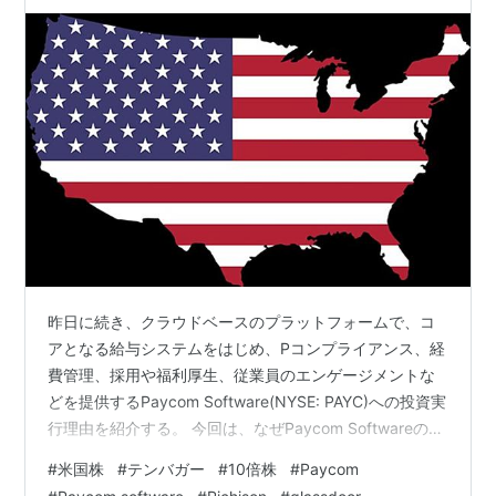
昨日に続き、クラウドベースのプラットフォームで、コ
アとなる給与システムをはじめ、Pコンプライアンス、経
費管理、採用や福利厚生、従業員のエンゲージメントな
どを提供するPaycom Software(NYSE: PAYC)への投資実
行理由を紹介する。 今回は、なぜPaycom Softwareのリ
ーダーシップを信頼するか、なぜ今投資すべきか。 ・前
#
米国株
#
テンバガー
#
10倍株
#
Paycom
回までの記事 www.investor-2018.com www.investor-