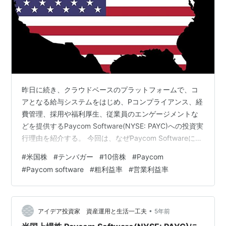
昨日に続き、クラウドベースのプラットフォームで、コ
アとなる給与システムをはじめ、Pコンプライアンス、経
費管理、採用や福利厚生、従業員のエンゲージメントな
どを提供するPaycom Software(NYSE: PAYC)への投資実
行理由を紹介する。 今回は、なぜPaycom Softwareに興
奮するかについて。 ・前回までの記事 www.investor-
#
米国株
#
テンバガー
#
10倍株
#
Paycom
2018.com www.investor-2018.com www.investor-
#
Paycom software
#
粗利益率
#
営業利益率
2018.com www.investor-2018.com それでは企業紹介す
る。 ・なぜPaycom Softwareに興奮するか 成長は一貫
したPa…
•
アイデア投資家 資産運用と生活一工夫
5年前