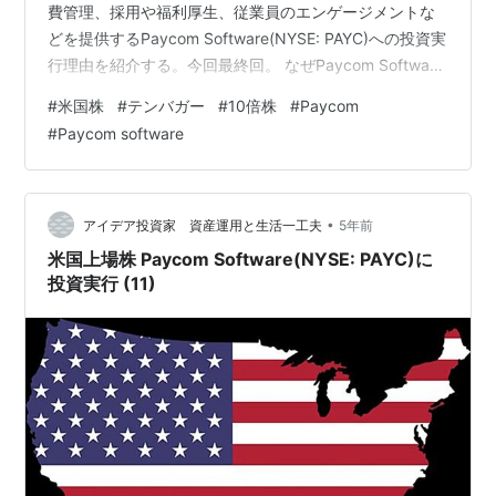
費管理、採用や福利厚生、従業員のエンゲージメントな
どを提供するPaycom Software(NYSE: PAYC)への投資実
行理由を紹介する。今回最終回。 なぜPaycom Software
に今日投資する価値があるかと投資すべき3つの理由につ
#
米国株
#
テンバガー
#
10倍株
#
Paycom
いて。 ・前回までの記事 www.investor-2018.com
#
Paycom software
www.investor-2018.com www.investor-2018.com
www.investor-2018.com www.investor-2018.com www.
…
•
アイデア投資家 資産運用と生活一工夫
5年前
米国上場株 Paycom Software(NYSE: PAYC)に
投資実行 (11)