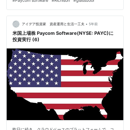
#
Paycom software
#
Richison
#
glassdoor
2018.com www.investor-2018.com www.investor-
2018.com www.investor-2018.com www.invest…
•
アイデア投資家 資産運用と生活一工夫
5年前
米国上場株 Paycom Software(NYSE: PAYC)に
投資実行 (6)
昨日に続き、クラウドベースのプラットフォームで、コ