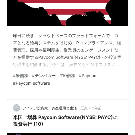
昨日に続き、クラウドベースのプラットフォームで、コ
アとなる給与システムをはじめ、Pコンプライアンス、経
費管理、採用や福利厚生、従業員のエンゲージメントな
どを提供するPaycom Software(NYSE: PAYC)への投資実
行理由を紹介する。 今回は、潜在的なビジネスリスクと
なぜPaycom Softwareに今日投資する価値があるかにつ
#
米国株
#
テンバガー
#
10倍株
#
Paycom
いて。 ・前回までの記事 www.investor-2018.com
#
Paycom software
www.investor-2018.com www.investor-2018.com
www.investor-2018.com www.investor-2018.com
www.i…
•
アイデア投資家 資産運用と生活一工夫
5年前
米国上場株 Paycom Software(NYSE: PAYC)に
投資実行 (10)