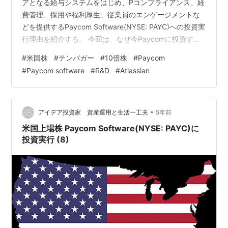
アとなる給与システムをはじめ、Pコンプライアンス、経
費管理、採用や福利厚生、従業員のエンゲージメントな
どを提供するPaycom Software(NYSE: PAYC)への投資実
行理由を紹介する。 今回は、なぜ今Paycomに投資すべ
きかと潜在的なビジネスリスクについて。 ・前回までの
#
米国株
#
テンバガー
#
10倍株
#
Paycom
記事 www.investor-2018.com www.investor-2018.com
#
Paycom software
#
R&D
#
Atlassian
www.investor-2018.com www.investor-2018.com
www.investor-2018.com www.investor-2018.c…
•
アイデア投資家 資産運用と生活一工夫
5年前
米国上場株 Paycom Software(NYSE: PAYC)に
投資実行 (8)