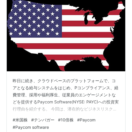
昨日に続き、クラウドベースのプラットフォームで、コ
アとなる給与システムをはじめ、Pコンプライアンス、経
費管理、採用や福利厚生、従業員のエンゲージメントな
どを提供するPaycom Software(NYSE: PAYC)への投資実
行理由を紹介する。 今回は、潜在的なビジネスリスクに
ついて。 ・前回までの記事 www.investor-2018.com
#
米国株
#
テンバガー
#
10倍株
#
Paycom
www.investor-2018.com www.investor-2018.com
#
Paycom software
www.investor-2018.com www.investor-2018.com