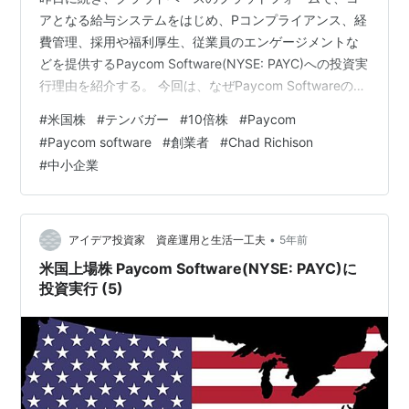
アとなる給与システムをはじめ、Pコンプライアンス、経
費管理、採用や福利厚生、従業員のエンゲージメントな
どを提供するPaycom Software(NYSE: PAYC)への投資実
行理由を紹介する。 今回は、なぜPaycom Softwareのリ
ーダーシップを信頼するかについて。 ・前回までの記事
#
米国株
#
テンバガー
#
10倍株
#
Paycom
www.investor-2018.com www.investor-2018.com
#
Paycom software
#
創業者
#
Chad Richison
www.investor-2018.com www.investor-2018.com
#
中小企業
www.investor-2018.com それでは企業紹介する。 ・な
ぜP…
•
アイデア投資家 資産運用と生活一工夫
5年前
米国上場株 Paycom Software(NYSE: PAYC)に
投資実行 (5)