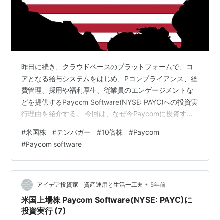
昨日に続き、クラウドベースのプラットフォームで、コ
アとなる給与システムをはじめ、Pコンプライアンス、経
費管理、採用や福利厚生、従業員のエンゲージメントな
どを提供するPaycom Software(NYSE: PAYC)への投資実
行理由を紹介する。 今回は、なぜ今Paycomに投資すべ
きか。 ・前回までの記事 www.investor-2018.com
#
米国株
#
テンバガー
#
10倍株
#
Paycom
www.investor-2018.com www.investor-2018.com
#
Paycom software
www.investor-2018.com www.investor-2018.com
www.investor-2018.com www.investor-…
•
アイデア投資家 資産運用と生活一工夫
5年前
米国上場株 Paycom Software(NYSE: PAYC)に
投資実行 (7)