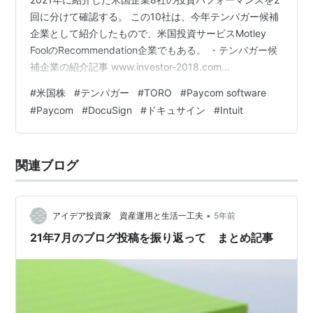
回に分けて確認する。 この10社は、今年テンバガー候補
企業として紹介したもので、米国投資サービスMotley
FoolのRecommendation企業でもある。 ・テンバガー候
補企業の紹介記事 www.investor-2018.com
www.investor-2018.com www.investor-2018.com
#
米国株
#
テンバガー
#
TORO
#
Paycom software
www.investor-2018.com ・株価パフォーマンス一覧表
#
Paycom
#
DocuSign
#
ドキュサイン
#
Intuit
企業名/ティッカーシンボル 記事紹介日 開始時点の株価
(始値) 2021/12/27株価(終値) 騰落率 The Toro Compaby
(N…
関連ブログ
•
アイデア投資家 資産運用と生活一工夫
5年前
21年7月のブログ投稿を振り返って まとめ記事