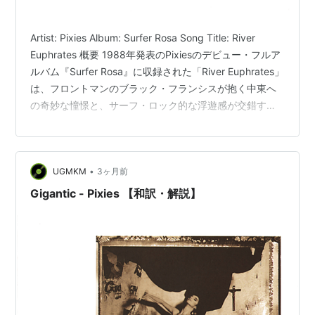
Artist: Pixies Album: Surfer Rosa Song Title: River
Euphrates 概要 1988年発表のPixiesのデビュー・フルア
ルバム『Surfer Rosa』に収録された「River Euphrates」
は、フロントマンのブラック・フランシスが抱く中東へ
の奇妙な憧憬と、サーフ・ロック的な浮遊感が交錯する
特異な楽曲である。ガザ地区でのガス欠、死海での遊泳
といった具体的な地名と、ユーフラテス川を「車のタイ
ヤに乗って下る」というナンセンスでシュールな情景
•
UGMKM
3ヶ月前
が、キム・ディールの無機質で呪術的なコーラスととも
に反復される。宗教的・政治的な緊張が絶えない中東…
Gigantic - Pixies 【和訳・解説】