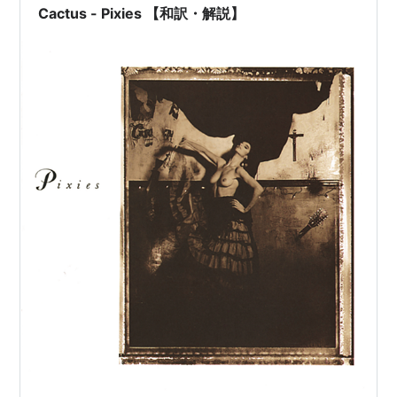
ークにカードを挟んでエンジン音を真似る」といった無
Cactus - Pixies 【和訳・解説】
邪気…