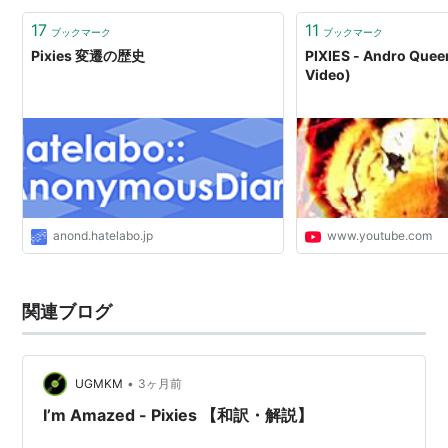
れ」という死…
17
11
ブックマーク
ブックマーク
Pixies 変遷の歴史
PIXIES - Andro Queen
Video)
anond.hatelabo.jp
www.youtube.com
関連ブログ
•
UGMKM
3ヶ月前
I’m Amazed - Pixies 【和訳・解説】