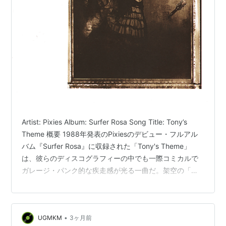
Artist: Pixies Album: Surfer Rosa Song Title: Tony’s
Theme 概要 1988年発表のPixiesのデビュー・フルアル
バム『Surfer Rosa』に収録された「Tony's Theme」
は、彼らのディスコグラフィーの中でも一際コミカルで
ガレージ・パンク的な疾走感が光る一曲だ。架空の「自
転車に乗ったスーパーヒーロー、トニー」を主人公に据
え、1960年代のアメリカのテレビ特撮やアニメ（特に実
写版『バットマン』など）のチープなテーマソングを彷
•
UGMKM
3ヶ月前
彿とさせるパロディ精神に溢れている。「自転車のスポ