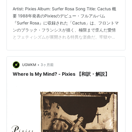
Artist: Pixies Album: Surfer Rosa Song Title: Cactus 概
要 1988年発表のPixiesのデビュー・フルアルバム
『Surfer Rosa』に収録された「Cactus」は、フロントマ
ンのブラック・フランシスが描く、極限まで歪んだ愛情
とフェティシズムが展開される特異な楽曲だ。牢獄や精
神病棟を思わせる「セメントの床」から、遠く離れた恋
人に向けて歌われるこの曲は、手紙という間接的な繋が
りでは相手の生存を確信できず、恋人の汗や食べこぼ
•
UGMKM
3ヶ月前
し、果てはサボテンで手を傷つけた「血」が染み込んだ
ドレスを送ってほしいというパラノイア的な要求へとエ
Where Is My Mind? - Pixies 【和訳・解説】
スカレートしていく。…