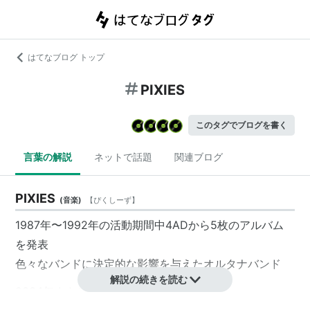
はてなブログ トップ
PIXIES
このタグでブログを書く
言葉の解説
ネットで話題
関連ブログ
PIXIES
(
音楽
)
【
ぴくしーず
】
1987年〜1992年の活動期間中4ADから5枚のアルバム
を発表
色々なバンドに決定的な影響を与えたオルタナバンド
解説の続きを読む
2004年まさかの再結成！