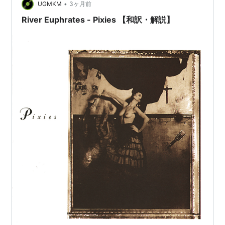
•
UGMKM
3ヶ月前
いた響き、ジョーイ・サンティアゴの歪んだリードギタ
ー、そしてキム・ディールの幽玄なコーラスが見事なコ
River Euphrates - Pixies 【和訳・解説】
ントラス…