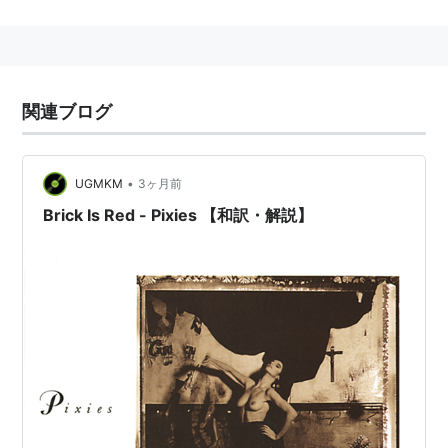
フジロック出演も決定した
関連ブログ
•
UGMKM
3ヶ月前
Brick Is Red - Pixies 【和訳・解説】