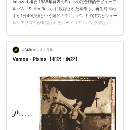
Amazed 概要 1988年発表のPixiesの記念碑的デビューア
ルバム『Surfer Rosa』に収録された本作は、再生時間わ
ずか1分40秒強という短尺の中に、バンドの狂気とシュー
ルレアリズムが凝縮されたハードコア・パンク的なナン
バーである。最も目を引くのは、楽曲の冒頭に配置され
た約40秒間にも及ぶキム・ディールとブラック・フラン
シスの生々しいスタジオでの会話だ。これはプロデュー
•
UGMKM
3ヶ月前
サーのスティーヴ・アルビニがマイクをオンにしたまま
録音したもので、教師による生徒への性的虐待というシ
Vamos - Pixies 【和訳・解説】
ョッキングな噂…