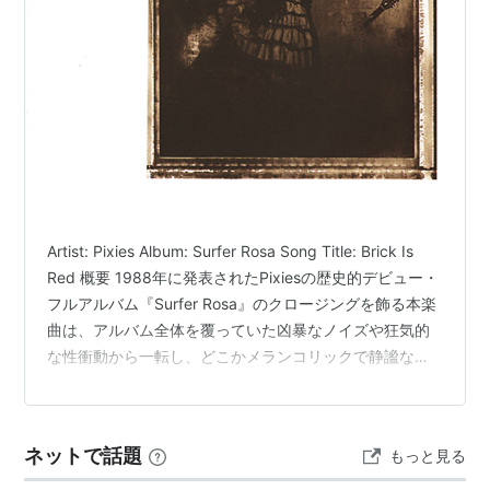
Artist: Pixies Album: Surfer Rosa Song Title: Brick Is
Red 概要 1988年に発表されたPixiesの歴史的デビュー・
フルアルバム『Surfer Rosa』のクロージングを飾る本楽
曲は、アルバム全体を覆っていた凶暴なノイズや狂気的
な性衝動から一転し、どこかメランコリックで静謐な余
韻を残すナンバーである。ジョーイ・サンティアゴによ
る流麗で印象的なギター・リフが楽曲を牽引し、スティ
ーヴ・アルビニのソリッドなプロダクションがその冷た
ネットで話題
もっと見る
い美しさを際立たせている。歌詞は非常に短く抽象的で
あり、日常的な風景の描写に唐突に「吊るし首にしてく