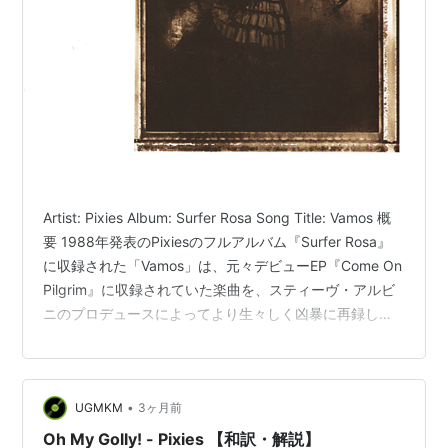
Artist: Pixies Album: Surfer Rosa Song Title: Vamos 概
要 1988年発表のPixiesのフルアルバム『Surfer Rosa』
に収録された「Vamos」は、元々デビューEP『Come On
Pilgrim』に収録されていた楽曲を、スティーヴ・アルビ
ニのプロデュースによってより生々しく凶暴に再録した
バージョンである。この楽曲の最大の特徴は、中盤で炸
裂するジョーイ・サンティアゴの常軌を逸したノイズ・
ギターソロだ。アンプのノイズやスイッチの切り替え音
•
UGMKM
3ヶ月前
すらも楽器として操るそのアヴァンギャルドなプレイ
は、後のオルタナティヴ・ロックシーンに多大な影響を
Oh My Golly! - Pixies 【和訳・解説】