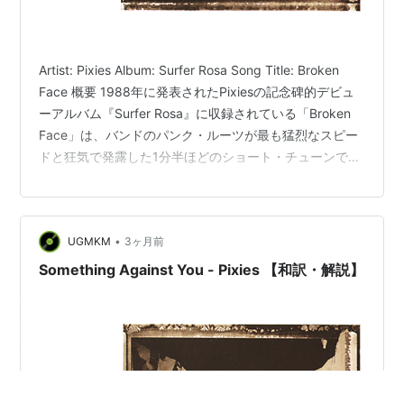
Artist: Pixies Album: Surfer Rosa Song Title: Broken
Face 概要 1988年に発表されたPixiesの記念碑的デビュ
ーアルバム『Surfer Rosa』に収録されている「Broken
Face」は、バンドのパンク・ルーツが最も猛烈なスピー
ドと狂気で発露した1分半ほどのショート・チューンであ
る。プロデューサーのスティーヴ・アルビニによる極限
まで削ぎ落とされたノイジーなギターと、疾走するベー
スラインが強烈なインパクトを放つ。フロントマンであ
•
UGMKM
3ヶ月前
るブラック・フランシスが描く歌詞は、近親相姦、ロボ
トミー手術（あるいは穿孔開頭術）、そして顔面崩壊と
Something Against You - Pixies 【和訳・解説】
いう…