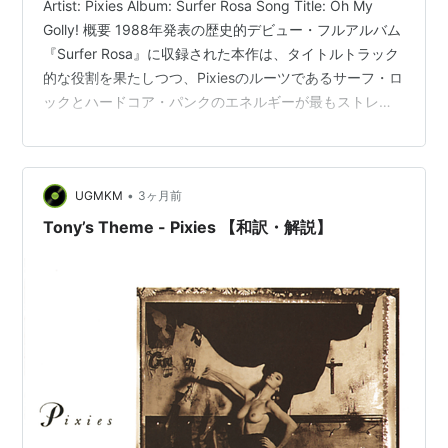
Artist: Pixies Album: Surfer Rosa Song Title: Oh My
Golly! 概要 1988年発表の歴史的デビュー・フルアルバム
『Surfer Rosa』に収録された本作は、タイトルトラック
的な役割を果たしつつ、Pixiesのルーツであるサーフ・ロ
ックとハードコア・パンクのエネルギーが最もストレー
トに融合した楽曲である。フロントマンのブラック・フ
ランシスが学生時代にプエルトリコへ交換留学した際の
経験が色濃く反映されており、歌詞の大半は彼特有の文
•
UGMKM
3ヶ月前
法が崩れた「ブロークン・スパニッシュ（Spanglish）」
で歌われている。陽気なカリブ海の情景から一転して
Tony’s Theme - Pixies 【和訳・解説】
「人…