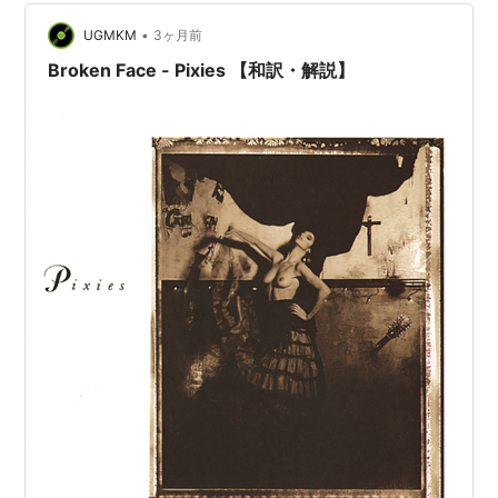
シンプルで地を這うようなベースラインと、スティー
•
UGMKM
3ヶ月前
ヴ・アルビニによる静と動の極端なダイナミクスを強調
した録音は、後のNirvanaをはじめとするグランジ勢に計
Broken Face - Pixies 【和訳・解説】
り知れ…