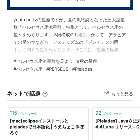
youtu.be 秋の星座ですが、夏の風物詩となった三大流星
群「ペルセウス座流星群」特集として、ペルセウス座の
星々をめぐります。 3回構成の1回目。 かつて、アラビア
での星のつなぎ方、アステリズムの『プレアデスの両
手』に関する星をめぐります。そこには、星座の境界線
を越えた想像力がありました。他、星雲や星団もご紹介
#
ペルセウス座流星群を見よう
#
秋の星座
します。 ▼もくじ▼0:00 オープニング0:30 星座線の違
#
ペルセウス座
#
PERSEUS
#
Pleiades
い0:53 α星「ミルファク」1:27 ペルセウス座α星団1:59
ξ星「メンキブ」2:40 カリフォルニア星雲3:24 ο星「ア
ティク」4:11 ε星「Persei」5:24 プレアデスの両手6:59
ネットで話題
もっと見る
次回予告アルゴル ペ…
115
92
ブックマーク
ブックマーク
[mac]eclipseインストールと
[Pleiades] Java 8
pleiadesで日本語化 | うえちょこ＠ぼ
4.4 Luna リリース - Qi
ろぐ