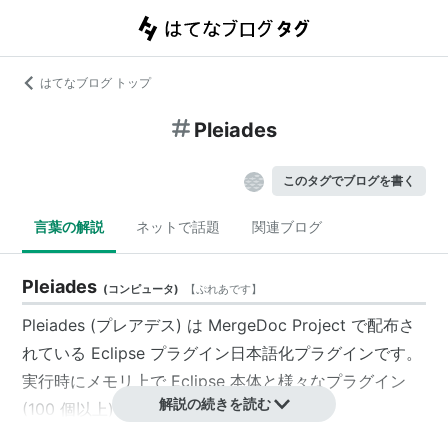
はてなブログ トップ
Pleiades
このタグでブログを書く
言葉の解説
ネットで話題
関連ブログ
Pleiades
(
コンピュータ
)
【
ぷれあです
】
Pleiades (
プレアデス
) は
MergeDoc Project
で配布さ
れている Eclipse プラグイン日本語化プラグインです。
実行時にメモリ上で Eclipse 本体と様々なプラグイン
解説の続きを読む
(100 個以上) を日本語化します。