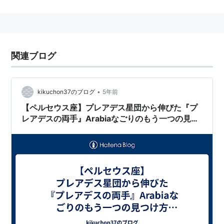
翻訳対象のプラグイン名やバージョン（Eclipse 本体
含む）に依存しません。
リソースが外部化されていないプラグインでも日本
語化されます。
関連ブログ
対象プラグインのプロパティファイルやクラスファ
イルは書き換えません。
•
kikuchon37のブログ
5年前
言語パック (Language Pack) を入れた場合、その部
【ペルセウス座】プレアデス星団から伸びた『プ
分に関しては言語パックが優先されます。
レアデスの両手』Arabiaなごりのもう一つの見つ
JDK の標準 API Javadoc ホバーを日本語化します。
け方 ペルセウス流星群 2021 モンスト 君も見てた
ヘルプは日本語化されません。
だろうか【#31 天体カタログ】
実際はプラグインではなく、AOP を利用した翻訳コ
ンテナです。