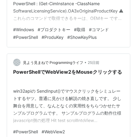
PowerShell : (Get-CimInstance -ClassName
SoftwareLicensingService).OA3xOriginalProductKey ⚠️
これらのコマンドで取得できるキーは、OEMキー です。
エディションを変更している場合などは、インストール
#
Windows
#
プロダクトキー
#
取得
#
コマンド
キー が 違うので注意が必要。 これらのキーを表示する
#
PowerShell
#
ProduKey
#
ShowKeyPlus
にはツールを使用するのが手っ取り早い。 ・ProduKey
(NirSoft) ・Show…
•
見よう見まねで Programmingライフ
25日前
PowerShellでWebView2をMouseクリックする
win32apiの SendInput()でマウスクリックをシミュレー
トするヤツ。普通に見かける解説の焼き直しです。 少し
舞台を用意して、なんとなくの実用性をちらつかせたサ
ンプルプログラムです。 サンプルプログラムの動作仕様
javascript側の処理 Hit test scrollIntoView
getBoundingClientRect PowerShellスクリプト側の処理
#
PowerShell
#
WebView2
SendInput() の呼び出しにモジュールPinvoke 2.1.0 座標