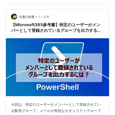
の足し算 サンプルプログラムの格納場所 後書き #
mouse event の isTrustedプロパティ サンプルプログラ
•
ムの動作…
社畜の所業
1ヶ月前
【Microsoft365参考書】特定のユーザーがメン
バーとして登録されているグループを出力するに
は？
今回は、特定のユーザーがメンバーとして登録されてい
る配布グループ、メールが有効なセキュリティグループ