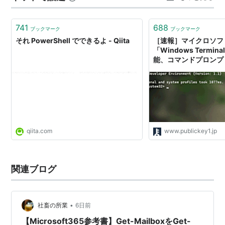
署,収入 田中,男,営業,300000…
741
688
ブックマーク
ブックマーク
それ PowerShell でできるよ - Qiita
［速報］マイクロソフ
「Windows Termi
能、コマンドプロンプ
PowerShell、SS
プンソースで開発中。Mic
Build 2019
qiita.com
www.publickey1.jp
関連ブログ
•
社畜の所業
6日前
【Microsoft365参考書】Get-MailboxをGet-