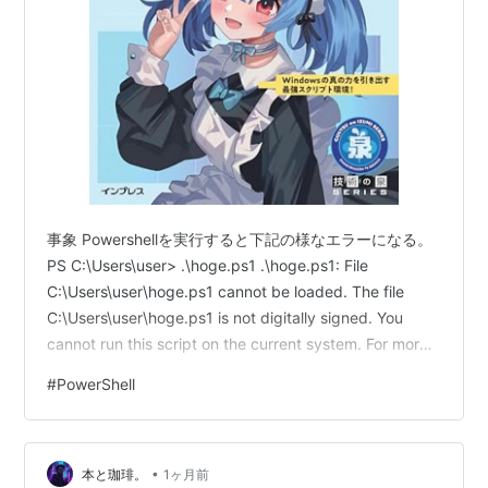
事象 Powershellを実行すると下記の様なエラーになる。
PS C:\Users\user> .\hoge.ps1 .\hoge.ps1: File
C:\Users\user\hoge.ps1 cannot be loaded. The file
C:\Users\user\hoge.ps1 is not digitally signed. You
cannot run this script on the current system. For more
information about running scripts and setting
#
PowerShell
execution policy, s…
•
本と珈琲。
1ヶ月前