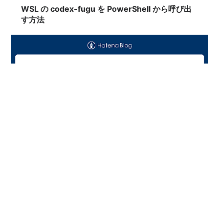
WSL の codex-fugu を PowerShell から呼び出
す方法
背景 WSL（Windows Subsystem for Linux）上では
codex-fugu コマンドが使えるのに、Windows の
PowerShell から実行しようとするとうまく動かない問題
があった。 原因の調査過程 1. codex-fugu 自体が
PowerShell に存在しない codex-fugu は WSL の
~/.local/bin/codex-fugu にインストールされた Linux 用
#
WSL
#
PowerShell
#
Sakana Fugu
#
OpenAI