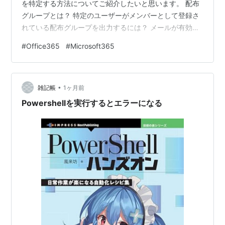
を特定する方法についてご紹介したいと思います。 配布
グループとは？ 特定のユーザーがメンバーとして登録さ
れている配布グループを出力するには？ メールが有効な
セキュリティグループとは？ 特定のユーザーがメンバー
#
Office365
#
Microsoft365
として登録されているメールが有効なセキュリティグル
ープを出力するには？ 共有メールボックスとは？ フルア
クセス許可（Full Access）とは？ メールボックス所有者
•
として送信（Send As）とは？ 特定のユーザー対してフ
雑記帳
1ヶ月前
ルアクセス許可を付与している共有メールボックスの一
Powershellを実行するとエラーになる
覧を取得するには…