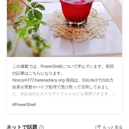
この連載では、PowerShellについて学んでいます。前回
の記事はこちらになります。
hirocom777.hatenadiary.org 前回は、SQLite3での出力
結果を変数やパイプ処理で受け取って活用してみまし
た。SQLite3をスクリプトファイルにも適用できます。
今回はグループ化です。PowerShellにはグループ化に使
#
PowerShell
用できるコマンドレットがあります。 グループ化 今回は
「部署ごとの人数」のように、データを分類して件数を
求める処理を扱います。 たとえば、次のようなCSVファ
ネットで話題
もっと見る
イル「employees.csv」があるとします。 名前,性別,部