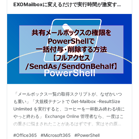
EXOMailboxに変えるだけで実行時間が激変する
話
「メールボックス一覧の取得スクリプトが、なぜかいつ
も重い」「大規模テナントで Get-Mailbox -ResultSize
Unlimited を実行すると、コーヒーを一杯飲み終わる頃に
やっと終わる」 Exchange Online 管理者なら、一度はこ
の重さに悩まされたことがあるはずです。実はその原
因、コマンドの選び方ひとつで劇的に改善できます。答
#
Office365
#
Microsoft365
#
PowerShell
えは Get-Mailbox から Get-EXOMailbox への切り替えで