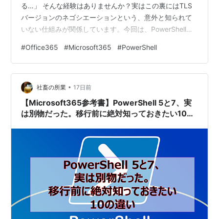
る…」 そんな経験はありませんか？実はこの裏にはTLS
バージョンのネゴシエーションという、意外と知られて
いない仕組みが関係しています。今回は、PowerShellの
TLS設定とExchange Online接続時に何が起きているのか
#
Office365
#
Microsoft365
#
PowerShell
を、初心者にもわかるように整理しました。 そもそも
TLSって何を確認すればいいの？ 「TLS1.1が使われるか
も」というリスク じゃあExchange Onlineの場合はどう
•
なの？ では、なぜエラーが起きるケースがあるのか？
社畜の所業
17日前
対…
【Microsoft365参考書】PowerShell 5と7、実
は別物だった。移行前に絶対知っておきたい10の
違い