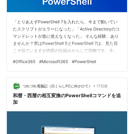
「とりあえずPowerShell 7を入れたら、今まで動いてい
たスクリプトがエラーになった」「Active Directoryのコ
マンドレットが急に使えなくなった」 そんな経験、あり
ませんか？実はPowerShell 5とPowerShell 7は、見た目
こそ似ていますが内部の仕組みからして別物です。今回
は、業務スクリプトの設計に直結する「本質的な違い」
#
Office365
#
Microsoft365
#
PowerShell
を10個に整理して解説します。 そもそも何が違うのか？
土台がまったく別 1. クロスプラットフォーム対応 2. コマ
ンドレットの互換性問題 3. 並列処理のしやすさが段違い
•
4. エラーハンドリングがより一貫性を持つように 5. 地味
つれづれ電脳記（日くらしPCに向かひて）
17日前
に便利な新…
和暦・西暦の相互変換のPowerShellコマンドを追
加