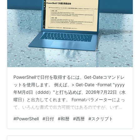
PowerShellで日付を取得するには、Get-Dateコマンドレ
ットを使用します。 例えば、> Get-Date -Format "yyyy
年M月d日（dddd）"と打ち込めば、2026年7月22日（水
曜日）と出力してくれます。 Formatパラメーターによっ
て、いろんな書式で出力可能ではあるのですが、いずれ
にしたって西暦となります。 けれども、たまに、元号付
#
PowerShell
#
日付
#
和暦
#
西暦
#
スクリプト
きの和暦が必要となることがあります。特に役所が関係
する文書では、和暦が多用されます。 そこで、和暦表示
の方法がないないものだろうかと、試しにネット検索し