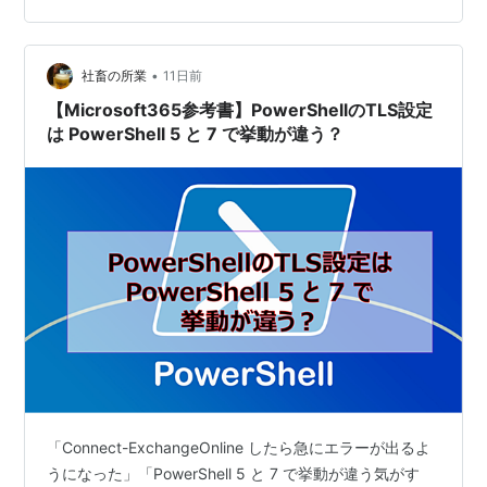
す。 この記事では、なぜ Get-EXOMailbox がここまで速
いのか、その仕組みを解説します。 結論:速さの理由は
•
「通信方式」と「取得データ量」 Get-Mai…
社畜の所業
11日前
【Microsoft365参考書】PowerShellのTLS設定
は PowerShell 5 と 7 で挙動が違う？
「Connect-ExchangeOnline したら急にエラーが出るよ
うになった」「PowerShell 5 と 7 で挙動が違う気がす