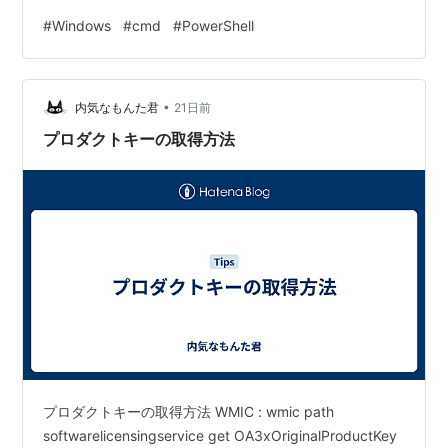
した。特に日本語環境ならではの文字コード周りは、自
#
Windows
#
cmd
#
PowerShell
分も過去に何度かハマっているので厚めに書いていま
す。 あと、調べていて分かったのは、PowerShellの5.1系
と7系ではかなり違うということでしょうか、問題点も解
•
消しているようなので、変更できるようであれば、バー
内気なもんた君
21日前
ジョンアップしてもいいと思います。（ちなみに共存が
プロダクトキーの取得方法
できます） 1…
プロダクトキーの取得方法 WMIC : wmic path
softwarelicensingservice get OA3xOriginalProductKey