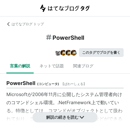
はてなブログ トップ
PowerShell
このタグでブログを書く
言葉の解説
ネットで話題
関連ブログ
PowerShell
(
コンピュータ
)
【
ぱわーしぇる
】
Microsoftが2006年11月に公開したシステム管理者向け
のコマンドシェル環境。.NetFramework上で動いてい
る。特徴としては、コマンドがオブジェクトとして扱わ
解説の続きを読む
れており、コマンドの結果を変数を納めるなどができる
点や、同義のコマンド同士を繋げるalias機能などがあ