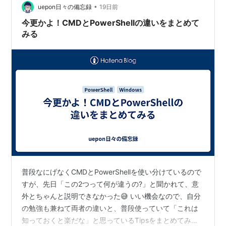
•
てみました。 そうしたら、和暦を西暦に、また逆に、西
uepon日々の備忘録
19日前
暦を和暦に変換できるコマンドレ…
今更かよ！CMDとPowerShellの違いをまとめて
みる
普段なにげなくCMDとPowerShellを使い分けているので
すが、先日「この2つって何が違うの?」と聞かれて、意
外とちゃんと説明できなかった😅 いい機会なので、自分
の勉強も兼ねて両者の違いと、普段使っていて「これは
知っておくと楽だな」と思っているTipsをまとめてみま