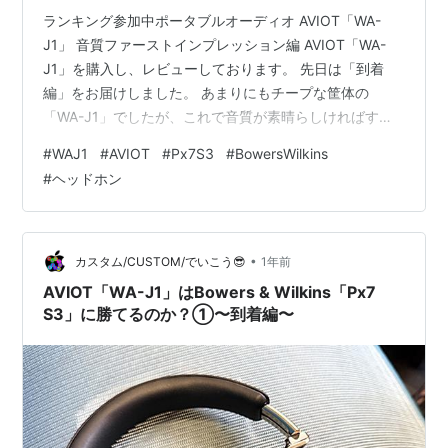
ランキング参加中ポータブルオーディオ AVIOT「WA-
J1」 音質ファーストインプレッション編 AVIOT「WA-
J1」を購入し、レビューしております。 先日は「到着
編」をお届けしました。 あまりにもチープな筐体の
「WA-J1」でしたが、これで音質が素晴らしければすべ
てがチャラです。さあ、いざ音質チェック！ リンク リン
#
WAJ1
#
AVIOT
#
Px7S3
#
BowersWilkins
ク もはやAVIOTのハイブリッドには手を出しづらいな…
#
ヘッドホン
先日の記事にも書きましたが、「WA-J1」と同様のハイ
ブリッドシステムで構成されたイヤホン「TE-ZX1」につ
いては、DEVIALET「GEMINI II」の勝利…ということで
手放しております。 この「TE-ZX1」に…
•
カスタム/CUSTOM/でいこう😎
1年前
AVIOT「WA-J1」はBowers & Wilkins「Px7
S3」に勝てるのか？①〜到着編〜