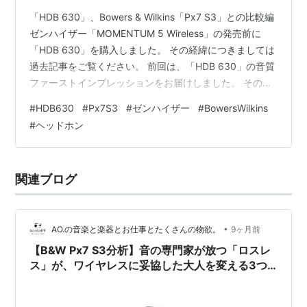
「HDB 630」、Bowers & Wilkins「Px7 S3」との比較編
ゼンハイザー「MOMENTUM 5 Wireless」の発売前に
「HDB 630」を購入しました。 その経緯につきましては
過去記事をご覧ください。 前回は、「HDB 630」の音質
ファーストインプレッションをお届けしました。 その内
容は以下の通り。 ○USB-C接続にすると音の解像感が格
#
HDB630
#
Px7S3
#
ゼンハイザー
#
BowersWilkins
段に向上する○低音がブーミーに鳴らず、適度な量に収
#
ヘッドホン
まっている○音の線の細さというか、繊細さがある。恐
らくMOMENTUMシリーズはもう少しダイナミックで大
ざっぱなはず○ボーカルが非常に耳に近く聴こえる。中
関連ブログ
音域がMOMENTUMシリー…
•
AO.の音楽と楽器とお仕事とたくさんの物欲。
9ヶ月前
【B&W Px7 S3分析】音の専門家が放つ「ロスレ
ス」が、ワイヤレスに妥協した大人を変える3つ
の理由