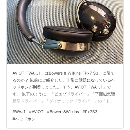
AVIOT「WA-J1」はBowers & Wilkins「Px7 S3」に勝て
るのか？ 以前にご紹介した、非常に話題になっているヘ
ッドホンが到着しました。 そう、AVIOT「WA-J1」で
す。 以下のように、「ピエゾドライバー」「平面磁気駆
動型ドライバー」「ダイナミックドライバー」の「トラ
イブリッド３ドライバー」を売り文句に、YouTube上で
#
WAJ1
#
AVIOT
#
Bowers&Wilkins
#
Px7S3
も非常に高い評価を得ていました。 ただ…。 心配な点も
#
ヘッドホン
あったのです。 それは、同じくトライブリッドのシステ
ムで構成されたイヤホン「TE-ZX1」に関しては、うまく