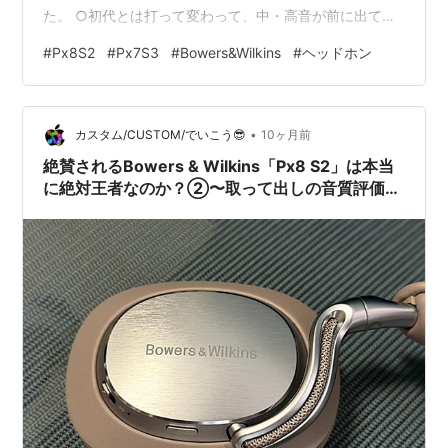
た。 ○初代とは打って変わって、中・高音が前に出て華
やかさを感じる。○中・高音部の伸びも素晴らしく、女
#
Px8S2
#
Px7S3
#
Bowers&Wilkins
#
ヘッドホン
性ボーカルも気持ちよく聴ける。○かといって低音が不
足しているわけではない。万能型にチューニングされて
いるだけであって、締まりのある豊かな低音はさすが
•
Bowers & Wilkins。量もしっかりキープされている。
カスタム/CUSTOM/でいこう😎
10ヶ月前
（私はPx8 S2でもイコライザーで低音を削っている）…
絶賛されるBowers & Wilkins「Px8 S2」は本当
に絶対王者なのか？②〜取って出しの音質評価
編：ちらつく「Px7 S3」の影〜