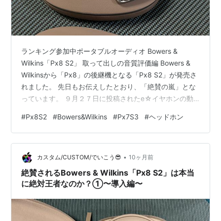
ランキング参加中ポータブルオーディオ Bowers &
Wilkins「Px8 S2」 取って出しの音質評価編 Bowers &
Wilkinsから「Px8」の後継機となる「Px8 S2」が発売さ
れました。 先日もお伝えしたとおり、「絶賛の嵐」とな
っています。 ９月２７日に投稿されたe☆イヤホンの動
画では、「高級ワイヤレスヘッドホン頂上決戦！」と題
#
Px8S2
#
Bowers&Wilkins
#
Px7S3
#
ヘッドホン
して特集を組んでいますが、「ダントツ」でPx8 S2が優
秀…と結論づけています。 この考え方が果たして本当な
のか？ 私も早速、取って出し段階での音質評価をしてみ
•
たいと思います。 リンク リンク 確かに優秀！ しかしち
カスタム/CUSTOM/でいこう😎
10ヶ月前
らつく「Px7 S3」の影… ☆ま…
絶賛されるBowers & Wilkins「Px8 S2」は本当
に絶対王者なのか？①〜導入編〜