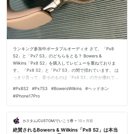
ランキング参加中ポータブルオーディオ さて、「Px8
S2」と「Px7 S3」のどちらをとる？ Bowers &
Wilkins「Px8 S2」を購入してレビューを重ねておりま
す。 「Px8 S2」と「Px7 S3」の間で揺れています。 は
っきり言って、音そのものは「Px8 S2」の方が優れてい
ます。解像感も上ですし、定位も本当にバッチリ決まっ
#
Px8S2
#
Px7S3
#
BowersWilkins
#
ヘッドホン
ています。 それでも前回述べたように悩み続けているの
#
iPhone17Pro
は、「ボーカル」の特性によるものです。 「Px8 S2」は
ボーカルものも行けるのですが、中音域がやや引っ込ん
だ感じがあり、対する「Px7 S3」は耳元で囁くよような
歌声を聴くことができるのです。 この部…
•
カスタム/CUSTOM/でいこう😎
10ヶ月前
絶賛されるBowers & Wilkins「Px8 S2」は本当