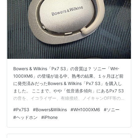
Bowers & Wilkins「Px7 S3」の音質は？ ソニー「WH-
1000XM6」の登場が迫る中、熟考の結果、１ヶ月ほど前
に発売済みだったBowers & Wilkins「Px7 S3」を購入し
ました。 ここまで、やや「低音過多傾向」にあるPx7 S3
の音を、イコライザー、有線接続、ノイキャンOFF等の
戦略でどうにかボーカル帯の「中・高音」を生かす音へ
#
Px7S3
#
Bowers&Wilkins
#
WH1000XM6
#
ソニー
とチューニングしてきました。 上位機種「Px8」はチュ
#
ヘッドホン
#
iPhone
ーニングしきれないほどに低音の量が多かったわけで、
この点は救われた形です。 その上で、「今後もこのPx7
S3を使っていこう！」という結論に至りました。 今回は