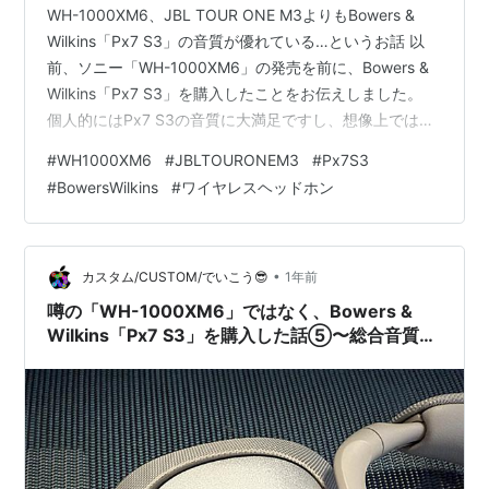
WH-1000XM6、JBL TOUR ONE M3よりもBowers &
Wilkins「Px7 S3」の音質が優れている…というお話 以
前、ソニー「WH-1000XM6」の発売を前に、Bowers &
Wilkins「Px7 S3」を購入したことをお伝えしました。
個人的にはPx7 S3の音質に大満足ですし、想像上では、
「恐らくWH-1000XM6はPx7 S3の音質を超えられな
#
WH1000XM6
#
JBLTOURONEM3
#
Px7S3
い…」と考えています。 音場がそれほど広くないのに、
#
BowersWilkins
#
ワイヤレスヘッドホン
ここまで満足できること自体が奇蹟だな…と正直思いま
す。 ただ…。 実際にWH-1000XM6と比較したわけでは
ないので、「確信」とまでは行かないわけで…。 そん
な…
•
カスタム/CUSTOM/でいこう😎
1年前
噂の「WH-1000XM6」ではなく、Bowers &
Wilkins「Px7 S3」を購入した話⑤〜総合音質評
価編〜