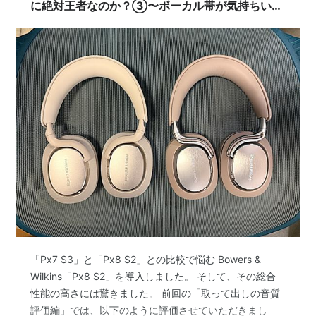
に絶対王者なのか？③〜ボーカル帯が気持ちいい
「Px7 S3」と、万能型の「Px8 S2」〜
「Px7 S3」と「Px8 S2」との比較で悩む Bowers &
Wilkins「Px8 S2」を導入しました。 そして、その総合
性能の高さには驚きました。 前回の「取って出しの音質
評価編」では、以下のように評価させていただきまし