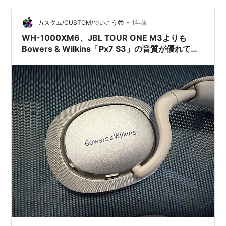
ウリであるマルチドライバーを操れていない…と感じて
いたからです。 そのことに関しては、以下…
•
カスタム/CUSTOM/でいこう😎
1年前
WH-1000XM6、JBL TOUR ONE M3よりも
Bowers & Wilkins「Px7 S3」の音質が優れてい
る…というお話