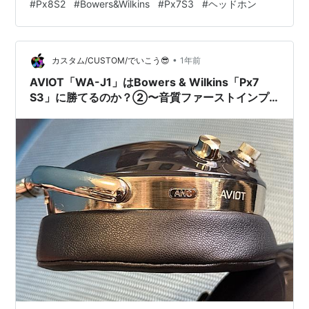
#
Px8S2
#
Bowers&Wilkins
#
Px7S3
#
ヘッドホン
ている というものばかり…。 個人的にはそれこそ
「Px8→Px7 S3」というルートを辿っています。 その理
由はこれまでのレビューに書いたとおり…。 「Px8」は
•
明らかに音の情報量はものすごいものを持っているが、
カスタム/CUSTOM/でいこう😎
1年前
いかんせん低音に寄りすぎ…。中・…
AVIOT「WA-J1」はBowers & Wilkins「Px7
S3」に勝てるのか？②〜音質ファーストインプ
レッション編 もはやAVIOTのハイブリッドには
手を出しづらいな…〜