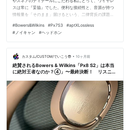
やスネアのディテールにこだわる私にとって、ワイヤレ
スは常に『妥協』でした。便利な接続性と、音源が持つ
情報量を「そのまま」届けるという、二律背反の課題で
す。 私もIT業界でマネジメントの仕事をしていますが、
#
Bowers&Wilkins
#
Px7S3
#
aptXLossless
長時間の海外出張が多く、フライトの喧騒や賑やかなカ
#
ノイキャン
#
ヘッドホン
フェでのオンライン会議で「集中できる静寂」と「クリ
アな音」の両立を常に求めてきました。 そんな私たちの
「ワイヤレスでも妥協したくない」という強い願いを、
ついに叶えてくれそうなのが、今回注目するBowers &
•
カスタム/CUSTOM/でいこう😎
10ヶ月前
Wilkins（B&W）の最新ワイ…
絶賛されるBowers & Wilkins「Px8 S2」は本当
に絶対王者なのか？④」〜最終決断！ リスニン
グ系「Px7 S3」、ややモニター寄り「Px8
S2」〜