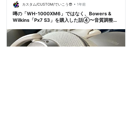
これまで触れ切れなかった…
•
カスタム/CUSTOM/でいこう😎
1年前
噂の「WH-1000XM6」ではなく、Bowers &
Wilkins「Px7 S3」を購入した話④〜音質調整
編〜