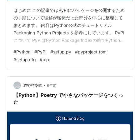
はじめに この記事ではPyPIにパッケージを公開するため
の手順について理解が曖昧だった部分を中心に整理して
まとめます。 内容はPython公式のチュートリアル
Packaging Python Projects を参考にしています。 PyPI
について PyPIはPython Package Indexの略でPythonの
パッケージを管理しているリポジトリです。 普段pipを使
#
Python
#
PyPI
#
setup.py
#
pyproject.toml
ってインストールするパッケージはPyPIに登録されてい
#
setup.cfg
#
pip
ます。 PyPIにパッケージを登録する場合はDjangoや
requestsのような他のパッケージと重複しない一意なパ
ッケージ名が必要になります。 パッケージの公開方法 …
•
猫野詩梨帳
6年前
【Python】Poetry で小さなパッケージをつくっ
た