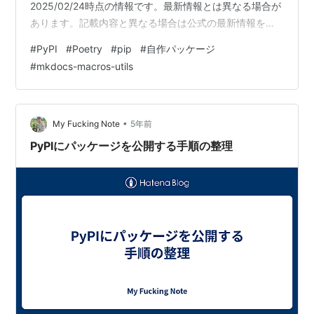
2025/02/24時点の情報です。最新情報とは異なる場合が
あります。記載内容と異なる場合は公式の最新情報を確
認してくだい。 Poetryのver2.0.0でPEP621対応がサポ
#
PyPI
#
Poetry
#
pip
#
自作パッケージ
ートされ、pyproject.tomlは[project]セクションでプロジ
#
mkdocs-macros-utils
ェクト情報を管理するようになりました。1 ver2.0.0より
前のバージョンでは[tool.poetry]セクションで管理する仕
様のため利用状況に合わせてpypr…
•
My Fucking Note
5年前
PyPIにパッケージを公開する手順の整理