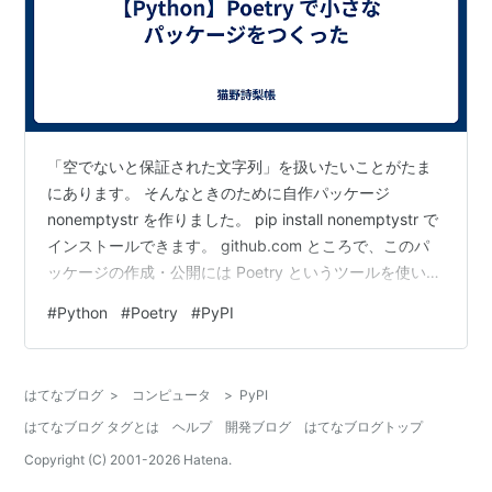
「空でないと保証された文字列」を扱いたいことがたま
にあります。 そんなときのために自作パッケージ
nonemptystr を作りました。 pip install nonemptystr で
インストールできます。 github.com ところで、このパ
ッケージの作成・公開には Poetry というツールを使いま
した。 github.com 今回作成した nonemptystr パッケー
#
Python
#
Poetry
#
PyPI
ジはとても小さなパッケージです。ちょっと中身を見て
みましょう。 リポジトリの中身 .gitignore, LICENSE
.gitignore と LICENSE は GitHub で新規リポジトリを作
はてなブログ
>
コンピュータ
>
PyPI
成するときに…
はてなブログ タグとは
ヘルプ
開発ブログ
はてなブログトップ
Copyright (C) 2001-
2026
Hatena.