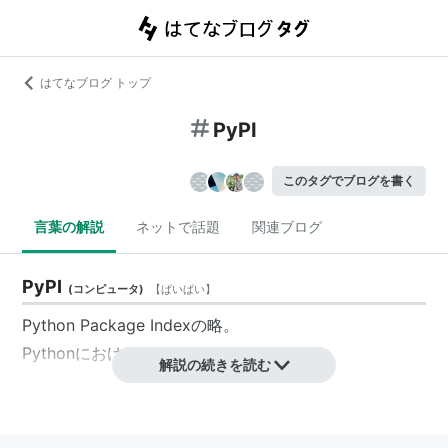
はてなブログ トップ
PyPI
このタグでブログを書く
言葉の解説
ネットで話題
関連ブログ
PyPI
(
コンピュータ
)
【
ぱいぱい
】
Python Package Indexの略。
PythonにおけるCPANのようなもの。
解説の続きを読む