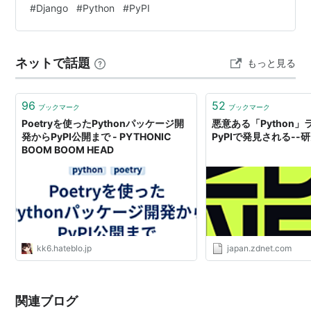
#
Django
#
Python
#
PyPI
READMEを参照してください）。 ここでは代表的な
django-fastdevの機能を紹介します django-fastdevの機
能 テンプレートで未定義の変数があれば例外を出す
ネットで話題
もっと見る
Django Templateなどで未…
96
52
ブックマーク
ブックマーク
Poetryを使ったPythonパッケージ開
悪意ある「Python
発からPyPI公開まで - PYTHONIC
PyPIで発見される--
BOOM BOOM HEAD
kk6.hateblo.jp
japan.zdnet.com
関連ブログ