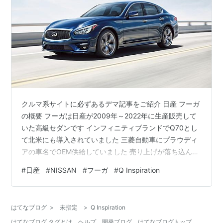
クルマ系サイトに必ずあるデマ記事をご紹介 日産 フーガ
の概要 フーガは日産が2009年～2022年に生産販売して
いた高級セダンです インフィニティブランドでQ70とし
て北米にも導入されていました 三菱自動車にプラウディ
アの車名でOEM供給していました 売り上げが落ち込んで
いたこと、電気自動車に経営資源を集中するため後継モ
#
日産
#
NISSAN
#
フーガ
#
Q Inspiration
デルは無く2022年に生産終了となりました 日産「フー
ガ」 リンク リンク リンク アポロニュースが Clicccarで
報じた内容 2019年に発表されるらしいです 6年経った
はてなブログ
>
未指定
>
Q Inspiration
2025年現在も、新型フーガは発表されていません そのた
はてなブログ タグとは
ヘルプ
開発ブログ
はてなブログトップ