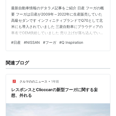
最新自動車情報のデタラメ記事をご紹介 日産 フーガの概
要 フーガは日産が2009年～2022年に生産販売していた
高級セダンです インフィニティブランドでQ70として北
米にも導入されていました 三菱自動車にプラウディアの
車名でOEM供給していました 売り上げが落ち込んでいた
こと、電気自動車に経営資源を集中するため後継モデル
#
日産
#
NISSAN
#
フーガ
#
Q Inspiration
は無く2022年に生産終了となりました 日産「フーガ」
リンク リンク リンク 最新自動車情報(car-repo.jp)が報じ
た内容 当該記事はデマしか書かれていないので端折って
関連ブログ
紹介します 日産 新型 フーガ フルモデルチェンジ 3代目
Y52型 VC-T プロバイロット2.0…
•
クルマののニュース
1年前
レスポンスとClicccarの新型フーガに関する妄
想、外れる