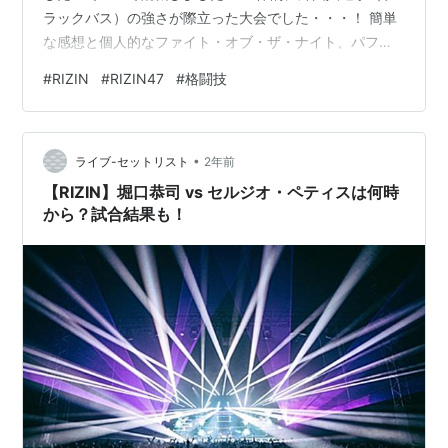
ラックバス）の強さが際立った大会でした・・・！ 簡単
な感想と個人的なファイト・オブ・ザ・ナイト、パフォ
ーマンス・オブ・ザ・ナイトの選出、個人的な大会満足
#
RIZIN
#
RIZIN47
#
格闘技
度をつけたいと思います！ 大会満足度の基準は以下を目
安にしております。100点：神興行(直近ではRIZIN40、
RIZIN45とかのレベル） 90点：現地観戦したかった/現
•
地観戦して良かった 80点：PPV買って正解第1試合／徳
ライブ-セットリスト
2年前
留一樹 vs.〇宇佐美正パトリック １RKO徳留選手が先に
【RIZIN】堀口恭司 vs セルジオ・ペティスは何時
ダウ…
から？試合結果も！