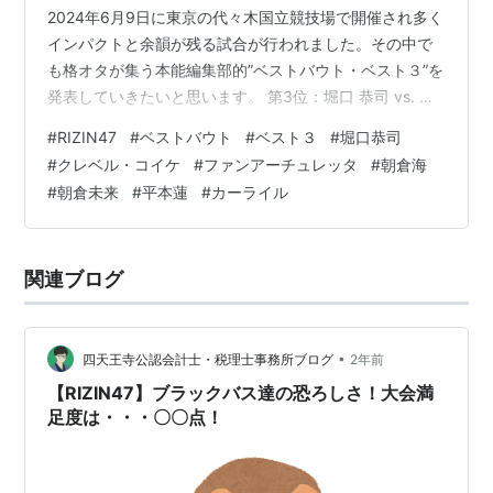
2024年6月9日に東京の代々木国立競技場で開催され多く
インパクトと余韻が残る試合が行われました。その中で
も格オタが集う本能編集部的”ベストバウト・ベスト３”を
発表していきたいと思います。 第3位：堀口 恭司 vs. セ
ルジオ・ペティス 結果: 堀口恭司がセルジオ・ペティス
#
RIZIN47
#
ベストバウト
#
ベスト３
#
堀口恭司
に対し判定勝利 2021年のBellator 272での敗戦は堀口に
#
クレベル・コイケ
#
ファンアーチュレッタ
#
朝倉海
とって大きな挫折でした。その試合では終始優勢だった
#
朝倉未来
#
平本蓮
#
カーライル
堀口恭司でしたがペティスが4ラウンド目にラッキーパン
チ気味の回転バックフィストで堀口をノックアウトし、
堀口はタイトルを失いました​ 。その後、堀口は…
関連ブログ
•
四天王寺公認会計士・税理士事務所ブログ
2年前
【RIZIN47】ブラックバス達の恐ろしさ！大会満
足度は・・・〇〇点！