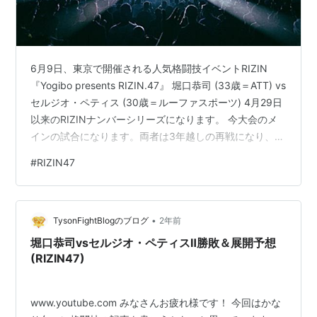
6月9日、東京で開催される人気格闘技イベントRIZIN
『Yogibo presents RIZIN.47』 堀口恭司 (33歳＝ATT) vs
セルジオ・ペティス (30歳＝ルーファスポーツ) 4月29日
以来のRIZINナンバーシリーズになります。 今大会のメ
インの試合になります。両者は3年越しの再戦になり、前
回はベラトールで海外かつケージの試合でしたが、今回
#
RIZIN47
はRIZINで日本開催でリングでの試合です。 まさに堀口
選手のホームですし、メインを務める今大会、我らが史
上最強のMade In JAPANがリベンジをしてくれることに
•
期待したいですね！ 【スポンサーリンク】 今大会も地上
TysonFightBlogのブログ
2年前
波での放送は無…
堀口恭司vsセルジオ・ペティスⅡ勝敗＆展開予想
(RIZIN47)
www.youtube.com みなさんお疲れ様です！ 今回はかな