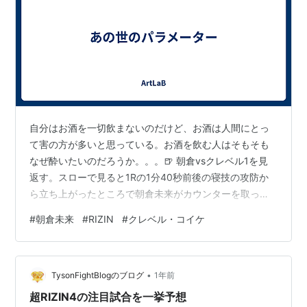
自分はお酒を一切飲まないのだけど、お酒は人間にとっ
て害の方が多いと思っている。お酒を飲む人はそもそも
なぜ酔いたいのだろうか。。。🍺 朝倉vsクレベル1を見
返す。スローで見ると1Rの1分40秒前後の寝技の攻防か
ら立ち上がったところで朝倉未来がカウンターを取った
シーンって、多少後頭部気味に入っているような気がし
#
朝倉未来
#
RIZIN
#
クレベル・コイケ
ている。youtubeに上がっている公式の試合映像のラウ
ンド間のスロー映像を見ると、最初に左のカウンターが
鼻の正面辺りに入って、その後に右の返しが後頭部に当
•
たっていると思う。🥊 宇野薫さんがやられている100Aの
TysonFightBlogのブログ
1年前
修斗とのコラボの100A SHOOTO GLOVESっていうオー
超RIZIN4の注目試合を一挙予想