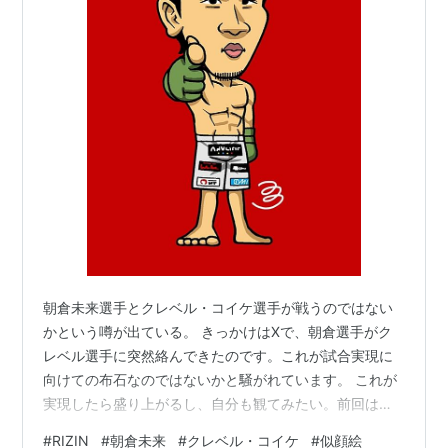
朝倉未来選手とクレベル・コイケ選手が戦うのではない
かという噂が出ている。 きっかけはXで、朝倉選手がク
レベル選手に突然絡んできたのです。これが試合実現に
向けての布石なのではないかと騒がれています。 これが
実現したら盛り上がるし、自分も観てみたい。前回は朝
倉選手がクレベル選手の寝技に屈しましたが、戦略次第
#
RIZIN
#
朝倉未来
#
クレベル・コイケ
#
似顔絵