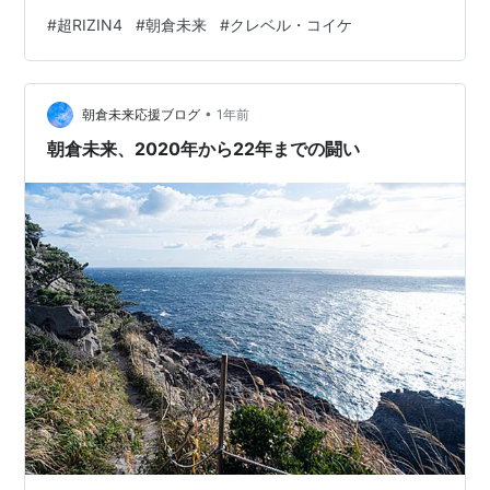
ちにするのか、、1秒たりとも目が離せない試合になるこ
#
超RIZIN4
#
朝倉未来
#
クレベル・コイケ
と間違いなしでしょう。 【スポンサーリンク】 今大会も
地上波での放送は無く「U-NEXT」、「ABEMA」、
「RIZIN 100 CLUB」、「スカパー！等の配信プラットフ
•
ォーム(有料)での生中継になります。 超RIZIN.4 真夏の
朝倉未来応援ブログ
1年前
喧嘩祭り 大会…
朝倉未来、2020年から22年までの闘い