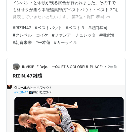
インパクトと余韻が残る試合が行われました。その中で
も格オタが集う本能編集部的”ベストバウト・ベスト３”を
発表していきたいと思います。 第3位：堀口 恭司 vs. セ
ルジオ・ペティス 結果: 堀口恭司がセルジオ・ペティス
#
RIZIN47
#
ベストバウト
#
ベスト３
#
堀口恭司
に対し判定勝利 2021年のBellator 272での敗戦は堀口に
#
クレベル・コイケ
#
ファンアーチュレッタ
#
朝倉海
とって大きな挫折でした。その試合では終始優勢だった
#
朝倉未来
#
平本蓮
#
カーライル
堀口恭司でしたがペティスが4ラウンド目にラッキーパン
チ気味の回転バックフィストで堀口をノックアウトし、
堀口はタイトルを失いました​ 。その後、堀口は…
•
INVISIBLE Dojo. ーQUIET & COLORFUL PLACE-
2年前
RIZIN.47雑感