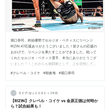
堀口恭司、終始優勢でセルジオ・ペティスにリベンジ
RIZIN.47応援ありがとうございました！皆さんの応援の
おかげで、リベンジを果たすことができました。戦って
くれたセルジオ・ペティス選手、本当にありがとうござ
いました！！これからも格闘家として、上を目指して頑
張っていきます。応援宜しくお願いします！#RIZIN47
#
クレベル・コイケ
#
朝倉海
#
堀口恭司
pic.twitter.com/wbc9ifeGMV— Kyoji Horiguchi
(@kyoji1012) June 9, 2024 この試合を前の記事で「堀口
がトータル的に上回ってるだろ、というところは揺るが
•
ない。勝敗は心配してない。どんなふうに勝つかを見る
ライブ-セットリスト
3年前
だけ」と書いといて…
【RIZIN】クレベル・コイケ vs 金原正徳は何時か
ら？試合結果も！