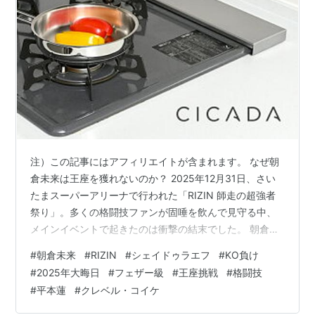
注）この記事にはアフィリエイトが含まれます。 なぜ朝
倉未来は王座を獲れないのか？ 2025年12月31日、さい
たまスーパーアリーナで行われた「RIZIN 師走の超強者
祭り」。多くの格闘技ファンが固唾を飲んで見守る中、
メインイベントで起きたのは衝撃の結末でした。 朝倉未
来選手が、無敗の王者ラジャブアリ・シェイドゥラエフ
#
朝倉未来
#
RIZIN
#
シェイドゥラエフ
#
KO負け
に1ラウンドパウンドKO負け。試合後は担架で搬送され
#
2025年大晦日
#
フェザー級
#
王座挑戦
#
格闘技
るという、誰もが予想しなかった展開に。 「路上の伝
#
平本蓮
#
クレベル・コイケ
説」と呼ばれ、日本格闘技界のアイコンとして君臨して
きた朝倉選手。しかし、これで3度目の王座挑戦も失敗に