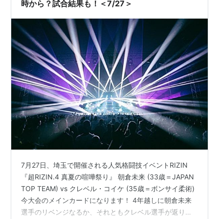
時から？試合結果も！＜7/27＞
7月27日、埼玉で開催される人気格闘技イベントRIZIN
『超RIZIN.4 真夏の喧嘩祭り』 朝倉未来 (33歳＝JAPAN
TOP TEAM) vs クレベル・コイケ (35歳＝ボンサイ柔術)
今大会のメインカードになります！ 4年越しに朝倉未来
選手のリベンジなるか、それともクレベル選手が返り討