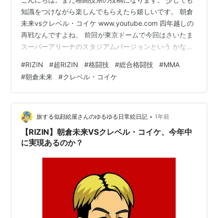
知識をつけながら楽しんでもらえたら嬉しいです。 朝倉
未来vsクレベル・コイケ www.youtube.com 四年越しの
再戦なんですよね。 前回が東京ドームで今回はさいたま
スーパーアリーナのスタジアムバージョンという かなり
スケールの大きな再戦ですねぇ。 お互い前戦で弱点が見
#
RIZIN
#
超RIZIN
#
格闘技
#
総合格闘技
#
MMA
えてしまったのでどう穴埋めにかかって今回の試合に挑
#
朝倉未来
#
クレベル・コイケ
むか。 でもまあクレベルの相手はシェイドゥラエフです
からしょうがない気もしますが ちいドゥラエフに勝てる
のは我らがクレベルの他になかなか見当たらないのでこ
こ勝って頑張って欲しい。 スタイルとかは前戦からあま
•
旅する似顔絵屋さんのゆるゆる日常絵日記
1年前
り変わってないよ…
【RIZIN】朝倉未来VSクレベル・コイケ、今年中
に実現あるのか？