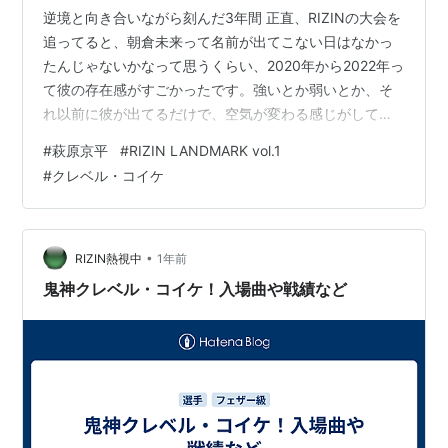
逆境と向き合いながら刻んだ3年間 正直、RIZINの大会を
追ってると、朝倉未来って名前が出てこない日はなかっ
たんじゃないかなって思うくらい、2020年から2022年っ
て彼の存在感がすごかったです。強いとか弱いとか、そ
れ以前に彼が出てるだけで、空気が変わる感じがしてま
した。私も日々RIZINチャンネルで過去試合を漁ったりし
#
萩原京平
#
RIZIN LANDMARK vol.1
てましたね。 逆境と向き合いながら刻んだ3年間 2020
#
クレベル・コイケ
年：勝ちと負けと、それでも立ち上がる姿 2021年：過去
最大の挫折と再起 2022年：世界に向けて飛び出したチャ
レンジ RIZINの主役へ…その存在感の確立 2020年：勝ち
と負けと、それでも立ち上がる姿2020年、最初の…
•
RIZIN熱視中
1年前
鬼神クレベル・コイケ！入場曲や戦績など