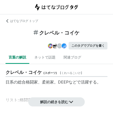
はてなブログ トップ
クレベル・コイケ
このタグでブログを書く
言葉の解説
ネットで話題
関連ブログ
クレベル・コイケ
(
スポーツ
)
【
くれべるこいけ
】
日系の総合格闘家、柔術家。DEEPなどで活躍する。
リスト::格闘家
解説の続きを読む