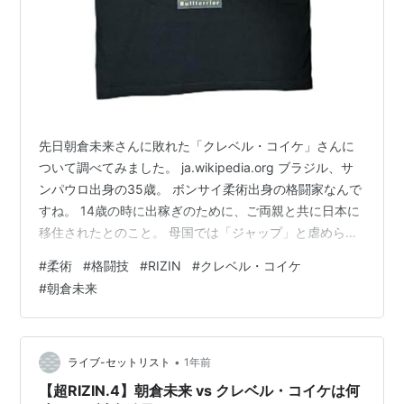
先日朝倉未来さんに敗れた「クレベル・コイケ」さんに
ついて調べてみました。 ja.wikipedia.org ブラジル、サ
ンパウロ出身の35歳。 ボンサイ柔術出身の格闘家なんで
すね。 14歳の時に出稼ぎのために、ご両親と共に日本に
移住されたとのこと。 母国では「ジャップ」と虐めら
れ、日本では「ガイジン」と偏見の目で晒されてきたと
#
柔術
#
格闘技
#
RIZIN
#
クレベル・コイケ
のこと。 ご自身のアイデンティティーの面で、かなり淋
#
朝倉未来
しい思いをされたことと察します。 自暴自棄になった時
もあったと思います。しかしそれを乗り越え、柔術を通
じて、ここまで有名になって本当に頑張ったんですね。
ja.wikipedia.org 「ボンサイ柔術」の理念も格好いい…
•
ライブ-セットリスト
1年前
【超RIZIN.4】朝倉未来 vs クレベル・コイケは何