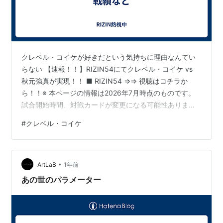
クレベル・コイケが好きだという気持ちに理由なんてい
らない 【速報！！】RIZIN54にてクレベル・コイケ vs
秋元強真が実現！！ ■ RIZIN54 ⇒⇒ 視聴はコチラか
ら！！※ 本ページの情報は2026年7月時点のものです。
試合開始時間、対戦カードが変更になる可能性ありま
す。最新の配信状況はU-NEXTサイトにてご確認くださ
#
クレベル・コイケ
い。 クレベル・コイケが好きだという気持ちに理由なん
ていらない きっかけは、RIZINでの一本勝ちだった 入場
曲 生きざまを知るほど、目が離せなくなります 一本とい
•
う信念にしびれます RIZIN54では秋元強真戦 それでも、
ArtLaB
1年前
今のクレベルにはリベンジしか見えません きっか…
あの世のパラメーター