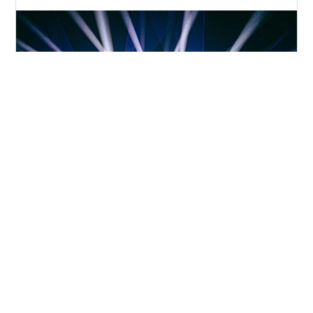
9月24日に開催される人気格闘技イベントRIZIN
『RIZIN.44』 クレベル・コイケ (33歳＝ブラジル) vs 金
原正徳 (40歳＝日本) 今やRIZINフェザー級で極められな
い者はいない柔術を武器に圧倒的な強さを誇るクレベル
と、その寝技に対抗でき、同じフェザー級で対クレベル
に最も勝負論があると言われてるベテラン金原の戦
#
クレベル・コイケ
#
金原正徳
#
RIZIN44