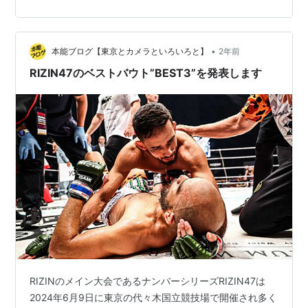
では勝つ可能性はある。面白い試合になりそうな予感が
します。 個人的にはどっちも好きな選手なので複雑な気
持ちはありますが、それも格闘技ですし、もし実現した
•
ら最後まで見届けたいです。 ・出張にがおえで日本全国
本能ブログ【東京とカメラといろいろと】
2年前
どこへでも向かいます！詳細はホームページをご確認く
RIZIN47のベストバウト”BEST3”を発表します
ださい。https://www.nigao…
RIZINのメイン大会であるナンバーシリーズRIZIN47は
2024年6月9日に東京の代々木国立競技場で開催され多く