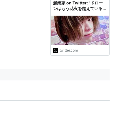
起業家 on Twitter: "ドロー
ンはもう花火を超えているん
じゃないかと思う
https://t.co/RK5Y0in7LH"
twitter.com