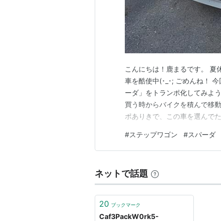
こんにちは！鹿まるです。 夏
車を酷使中(･_･; ごめんね
ーダ」をトランポ化してみよう
買う時からバイクを積んで移
ポありきで、この車を選んでた
なればと思い書かせてもらいま
#
ステップワゴン
#
スパーダ
ミリーカーにおけるトランポ化
できたらいいのですが、そんな
ネットで話題
20
ブックマーク
Caf3PackW0rk5-