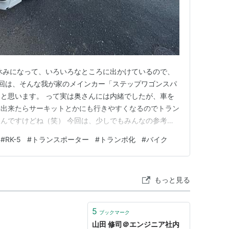
休みになって、いろいろなところに出かけているので、
！ 今回は、そんな我が家のメインカー「ステップワゴンスパ
と思います。 って実は奥さんには内緒でしたが、車を
動出来たらサーキットとかにも行きやすくなるのでトラン
んですけどね（笑） 今回は、少しでもみんなの参考に
す！！ では！いってみましょう！！！ ■我が家のファ
#
RK-5
#
トランスポーター
#
トランポ化
#
バイク
の絶対条件は？ お金がたらふくあって、何台でも保有
わけにもいかない…
もっと見る
5
ブックマーク
山田 修司＠エンジニア社内