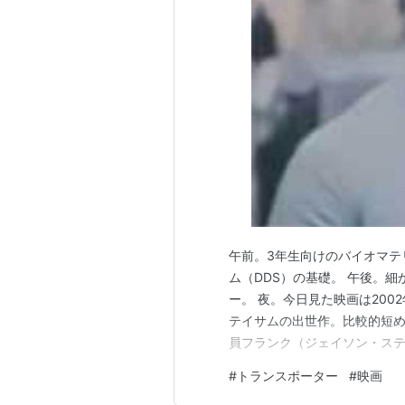
午前。3年生向けのバイオマテ
ム（DDS）の基礎。 午後。
ー。 夜。今日見た映画は20
テイサムの出世作。比較的短め
員フランク（ジェイソン・ステ
るプロの運び屋（トランスポ
#
トランスポーター
#
映画
守、名前は聞かない、依頼品