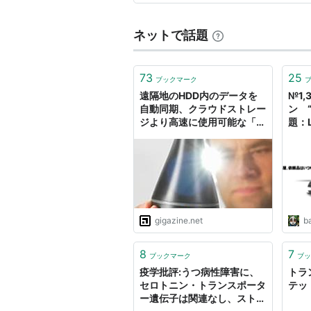
ネットで話題
73
25
ブックマーク
遠隔地のHDD内のデータを
№1
自動同期、クラウドストレー
ン 
ジより高速に使用可能な「ト
題：Le
ランスポーター」とは？
題：Th
万 
gigazine.net
ba
8
7
ブックマーク
ブッ
疫学批評:うつ病性障害に、
トラ
セロトニン・トランスポータ
テッ
ー遺伝子は関連なし、ストレ