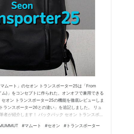
イサム
（山路和弘）
美智子）
（西凜太朗）
レルアン
（小島敏彦）
後藤哲夫）
辺英雄）
・メラン
（佐々木省三）
ムート」のセオン トランスポーター25は「From
（よのひかり）
mb (クライム)」をコンセプトに作られた、オンオフで兼用できる
、セオン トランスポーター25の機能を徹底レビューしま
オントランスポーター26との違い」を追記しました。 リュ
筆者が紹介します！ バックパック セオン トランスポー
5 Mammut Amazon 楽天 Yahoo! 筆者のおすすめ度 セオン ト
MUMMUT
#
マムート
#
セオン
#
トランスポーター
ュー スッキリとし…