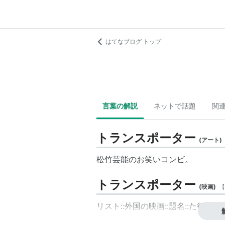
はてなブログ トップ
言葉の解説
ネットで話題
関
トランスポーター
(
アート
)
松竹芸能のお笑いコンビ。
トランスポーター
(
映画
)
【
リスト::外国の映画::題名::た行
The Transporter（2002）