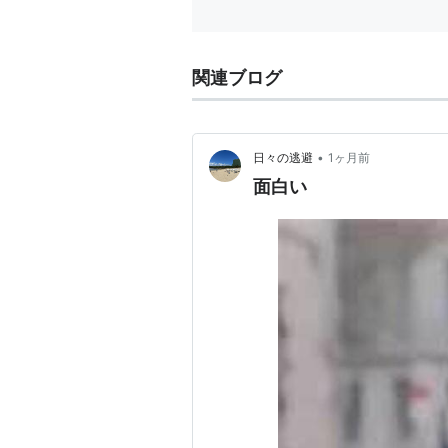
る。 主
関連ブログ
•
日々の逃避
1ヶ月前
面白い