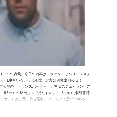
リアルの講義。今日の内容はドラッグデリバリーシステ
細かい仕事をいろいろと処理。夕方は研究室内のセミナ
02年公開の「トランスポーター」。主演のジェイソン・ス
（93分）の映画なので見やすい。 主人公の元特殊部隊
イサム）は、天才的な運転テクニックで黒いBMWを操
ーター）だ。彼は、自ら定めた三つのルール（契約を厳
は開けない）のもと、さまざまな裏社会の依頼を契約通り