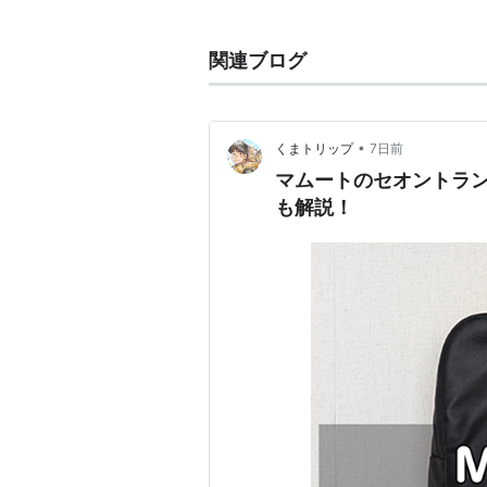
リュック・ベッソンが制作・脚本を
フランスでは2002年に、日本では2
関連ブログ
「契約厳守」「名前は聞かない」「
んな依頼品でも目的地まで必ず運ぶ
ある。
•
くまトリップ
7日前
マムートのセオントラン
続編として、同じくジェイソン・ス
も解説！
年）、『トランスポーター3 アンリ
を据えたリブート作『トランスポータ
スタッフ
監督：
ルイ・レテリエ
／
コーリ
製作：
リュック・ベッソン
／
ス
脚本：
リュック・ベッソン
／
ロ
撮影：
ピエール・モレル