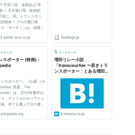
RY 手首に罠、依頼品は“赤
物 ― 天才運び屋、絶体絶
 手首に、罠。トランスポー
絶対絶命！ プロの運び屋、
ンク・マーティンは、凶悪な
人・ジョンソンの仕事を一度
p3.asmik-ace.co.jp
fanblogs.jp
るものの、不意打ちされ、目
ると手首に“愛車から20ｍ
ると爆死”という罠が仕掛け
5
ックマーク
ブックマーク
ていた。そして強引に“赤い
スポーター (映画) -
増田リレー小説
...
pedia
「transcourtier 〜若きトラ
ンスポーター：とある増田運
転手の転身〜」 中編
ランスポーター』（仏題：Le
sporteur, 英題：The
sporter）は、2002年製作の
ンス・アメリカのカーアクシ
映画。何でも運ぶプロの運び
主人公とするカーアクション
.wikipedia.org
b.hatena.ne.jp
ある。『TAXi』シリーズ等
られるリュック・ベッソンが
・脚本を手掛け、ジェイソ
ステイサムが主人公を務め