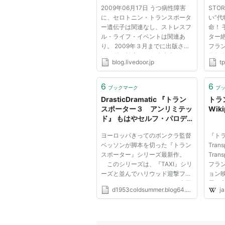
スフル・ライフ・イベントは
2009年06月17日 うつ病性障害
STO
関連あり。
に、セロトニン・トランスポータ
い”代
ー遺伝子は関連なし、ストレスフ
命！
ル・ライフ・イベントは関連あ
ター
り。 2009年３月までに出版され
フラ
た14件の論文（うつ病患者1,769
依頼
blog.livedoor.jp
t
人、比較群12,481人）を集計して
は断
総合評価したところ、これまでう
が覚め
つ病と関連があると考えられてい
離れ
6
6
ブックマーク
ブ
たセロトニン・トランスポーター
られ
DrasticDramatic 『トラン
トラン
遺伝...
代物”を
スポーター３ アンリミテッ
Wiki
ド』 もはやセルフ・パロデ
ィに頼らざるを得ないのか。
ヨーロッパきってのボンクラ監督
『ト
（2009／フランス 監督：
ベッソンが脚本を切った『トラン
Tran
オリヴィエ・メガトン 製
スポーター』シリーズ最新作。
Tran
作：リュック・ベッソン）
このシリーズは、『TAXI』シリ
フラ
ーズと並んでハリウッド迎撃フラ
ョン
ンスボンクラアクションの二大巨
屋を
d1953coldsummer.blog64.fc2.com
ja
頭とは言われるものの、その実、
映画で
どこにファンが居るのかまったく
で知
分からないという「観客の顔が見
製作
えない」シリーズとしても自分...
ン・