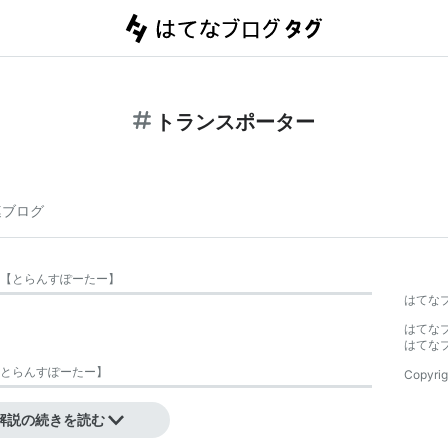
トランスポーター
連ブログ
【
とらんすぽーたー
】
はてな
はてな
はてな
とらんすぽーたー
】
Copyrig
解説の続きを読む