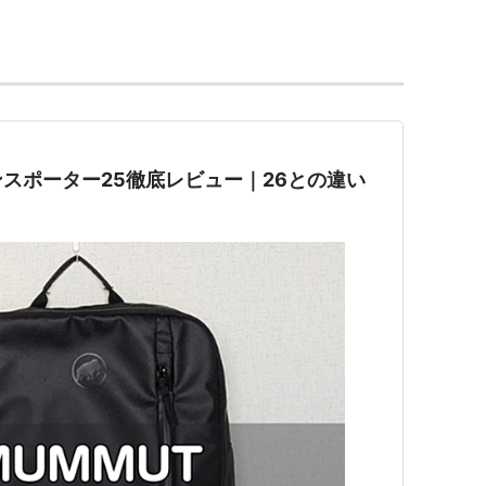
務めたフランス・アメリカ映画。
003年に公開。
依頼品は開けない」という３つのルールのもと、ど
プロの運び屋を主人公とするカーアクション映画で
スポーター25徹底レビュー｜26との違い
テイサム主演の『トランスポーター2』（2005
ミテッド』（2008年）、主演にエド・スクライン
ー イグニッション』（2015年）がある。
ー・ユン
ティーヴ・チャスマン
バート・マーク・ケイメン