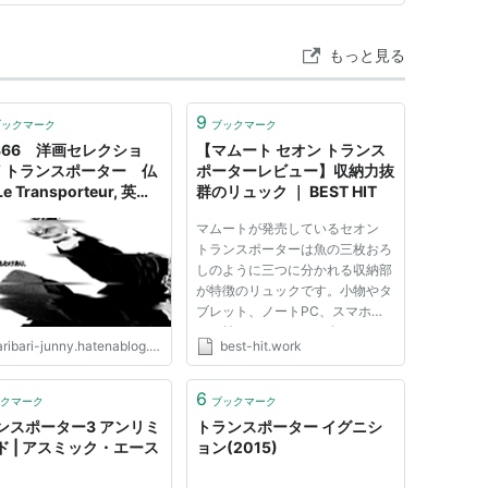
もっと見る
9
ブックマーク
ブックマーク
,366 洋画セレクショ
【マムート セオン トランス
“ トランスポーター 仏
ポーターレビュー】収納力抜
 Transporteur, 英
群のリュック ｜ BEST HIT
e Transporter ” -
マムートが発売しているセオン
屋 情 報 発 信 局
トランスポーターは魚の三枚おろ
しのように三つに分かれる収納部
が特徴のリュックです。小物やタ
ブレット、ノートPC、スマホな
ど、持っていくものが多く、それ
ribari-junny.hatenablog.com
best-hit.work
ぞれ収納品ごとに分けたい場合に
おすすめのリュックです。
6
クマーク
ブックマーク
ンスポーター3 アンリミ
トランスポーター イグニシ
ド | アスミック・エース
ョン(2015)