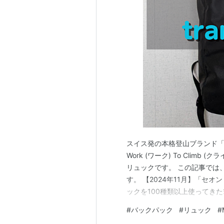
音楽：
スタンリー・クラーク
キャスト
フランク………
ジェイソン・ステ
ライ……………
スー・チー
（根谷
ウォール………
マット・シュルツ
タルコニ警部…
フランソワ・ベ
クワイ…………
リック・ヤング
（
リーダー………
ダグ・ランド
（渡
ボス……………
ディディエ・サン
スイス発の本格登山ブランド「マ
女性秘書………
オードリー・ハム
Work (ワーク) To Cli
リュックです。 この記事では
す。 【2024年11月】「セ
ックを100種類以上使ってきた
ター/Seon Transporter 2
#
バックパック
#
リュック
#
ランスポーター25の外見レビ