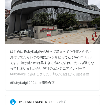
はじめに RubyKaigiから帰って溜まってた仕事とか色々
片付けてたらいつの間にか2ヶ月経ってた @ayumu838
です。 時が経つのは早すぎて怖いですね。 だいぶ遅くな
ってしまいましたが、弊社のエンジニアメンバーで
RubyKaigi に参加しました。加えて翌日から開発合宿を
実施したので、その様子について書いていこうと思いま
#
RubyKaigi 2024
#
開発合宿
す。 この記事では、RubyKaigi・開発合宿それぞれの様
子をお伝えするのと同時に、なぜ同時に実施したのか、
実施してどうだったかという面について書きたいと思い
•
ます。 RubyKaigiの振り返りの記事はこちら。
LIVESENSE ENGINEER BLOG
2年前