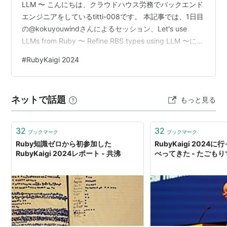
LLM 〜 こんにちは、クラウドハウス労務でバックエンド
エンジニアをしているtitti-008です。 本記事では、1日目
の@kokuyouwindさんによるセッション、Let's use
LLMs from Ruby 〜 Refine RBS types using LLM 〜につ
いて紹介させていただきます。 セッション概要
#
RubyKaigi 2024
@kokuyouwindさんは、LLM(大規模言語モデル)を使っ
てRBS(型構造)を推測するRBS Gooseというプロジェクト
を作成しました。まだ実用段階には至っていない…
ネットで話題
もっと見る
32
32
ブックマーク
ブックマーク
Ruby知識ゼロから初参加した
RubyKaigi 202
RubyKaigi 2024レポート - 共沸
べってきた - たごも