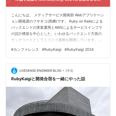
こんにちは。 メディアサービス開発部 Webアプリケーシ
ョン開発課のフサギコ(髙﨑)です。 Ruby on Railsによる
バックエンドの実装運用とAWSによるサービスインフラ
の設計構築を中心とした、いわゆるバックエンド方面の
テックリードとしてニコニコ漫画を開発しています。 今
般の事象ではご不便ご心配をおかけしております。 一方
#
カンファレンス
#
RubyKaigi
#
RubyKaigi 2024
プライベートではRubyKaigiの会期中にリリースされた学
園アイドルマスターを熱心に遊んでいる*1ほか、 同じ
Project im@sの一角であるヴイアライヴ、その中でも特
•
に上水流宇宙(かみずる こすも)を応援*2しています。 ア
LIVESENSE ENGINEER BLOG
2年前
イマス全体的に追っているのでアイマスで…
RubyKaigiと開発合宿を一緒にやった話