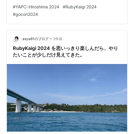
行ったあと福岡/東京/札幌で労働して合間にスキーをする
#
YAPC::Hiroshima 2024
#
RubyKaigi 2024
異常な行動をしていて、そうこうしてるうちに仕事が忙
#
gocon2024
しくなったりアメリカに皆既日食見に行ったりしてすべ
てを忘れ、書き始めたところであっという間に6月となっ
てこんなことに。
•
asya81のブログ
2年前
RubyKaigi 2024 を思いっきり楽しんだら、やり
たいことが少しだけ見えてきた。