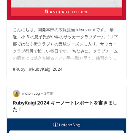
こんにちは、開発本部の広報担当 id:sezemi です。 最
近、小 6 の息子氏が中学のサッカークラブチーム（ J 下
部ではなく街クラブ）の受験シーズンに入り、サッカー
クラブ行脚で忙しい毎日です。 ちなみに、クラブチーム
の調査には試合を観ることが手っ取り早く、練習会では
プレーをアピールするとよいことがわかりました。 この
#
Ruby
#
RubyKaigi 2024
豆知識が誰かのお役に立てば。 さて、以前に hsbt が
「アンドパッドは RubyKaigi 2024 を全力で盛り上げま
す」と、このテックブログで宣言しましたが、宣言通
•
り、全力で盛り上げてきましたので、その模様をレポー
motohiLog
2年前
トします。 tech.andpad.co.jp ブースの…
RubyKaigi 2024 キーノートレポートを書きまし
た！