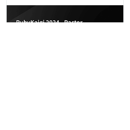
こんにちは、株式会社Techouse バックエンドエンジニア
の @nodematerial です。 今回は、RubyKaigi 2024 1日
目のセッション「Ractor Enhancements, 2024」を聴講
したので、その内容をブログにまとめさせていただきま
す。 Ractor とは Ractor は Ruby 3.0 で導入された並列
(parallel)プログラミングを行うための機能です。Actor
#
RubyKaigi 2024
モデル*1をベースに設計されており、並行処理の干渉を
防ぐために、オブジェクト空間を複数の単位に「だいた