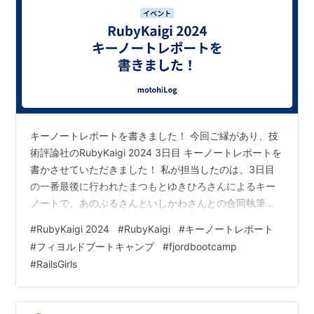
キーノートレポートを書きました！ 今回ご縁があり、技
術評論社のRubyKaigi 2024 3日目 キーノートレポートを
書かさせていただきました！ 私が担当したのは、3日目
の一番最後に行われたまつもとゆきひろさんによるキー
ノートで、あのぶるさんといしかわさんとの合同執筆で
した！ gihyo.jp 今回のキーノートレポート執筆の過程や
#
RubyKaigi 2024
#
RubyKaigi
#
キーノートレポート
感想を、記録として残しておきたいと思います。 執筆 最
#
フィヨルドブートキャンプ
#
fjordbootcamp
初執筆のお声がけをいただいたときは、まだ学習中でプ
#
RailsGirls
ログラマーになれていない私がそんなことできるのだろ
うか、と正直思いました。 自分が足を引っ張ってしまう
のではないかという不安もありましたが、合同執筆者で