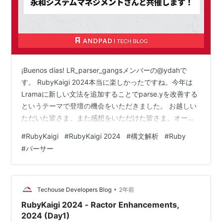
¡Buenos días! LR_parser_gangsメンバーの@ydahで
す。 RubyKaigi 2024本当に楽しかったですね。今年は
Lramaに新しい文法を追加することでparse.yを改善する
というテーマで登壇の機会をいただきました。 お越しい
ただいた皆さま、また感想をいただけた皆さま、オーガ
ナイザー、スタッフの皆さま本当にありがとうございま
#
RubyKaigi
#
RubyKaigi 2024
#
構文解析
#
Ruby
した。 speakerdeck.com さて、 6/25(火) の19時から
#
パーサー
LR Parser Night w/ Asakusa.rb というイベントを、永和
システムマネジメントさんと共催します。 開催場所はア
ンドパッドのコミュニティスペー…
•
Techouse Developers Blog
2年前
RubyKaigi 2024 - Ractor Enhancements,
2024 (Day1)