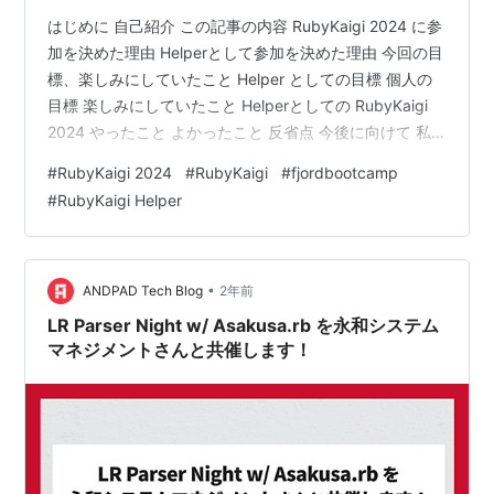
はじめに 自己紹介 この記事の内容 RubyKaigi 2024 に参
加を決めた理由 Helperとして参加を決めた理由 今回の目
標、楽しみにしていたこと Helper としての目標 個人の
目標 楽しみにしていたこと Helperとしての RubyKaigi
2024 やったこと よかったこと 反省点 今後に向けて 私
の RubyKaigi 2024 受付 名札、バッジ Tシャツやノベル
#
RubyKaigi 2024
#
RubyKaigi
#
fjordbootcamp
ティ セッション Day1: ぺんさんのキーノート Day1: 金子
#
RubyKaigi Helper
さん Day1: ima1zumi さん Day1: しおいさん Day2: はす
みさん Day2: sylph01 さん Day2: LT …
•
ANDPAD Tech Blog
2年前
LR Parser Night w/ Asakusa.rb を永和システム
マネジメントさんと共催します！