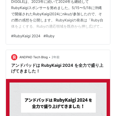
DIGGLEは、2023年に続いて2024年も継続して
RubyKaigiスポンサーを努めました。5/15〜5/18に沖縄
で開催されたRubyKaigi2024にnikuが参加したので、そ
の際の感想を公開します。 RubyKaigiの発表は「Ruby自
体をよくする、Rubyの適応領域を既存から押し広げてゆ
く」という観点で捉えると私にはすっきりとまとめられ
#
RubyKaigi 2024
#
Ruby
るものが多いように感じました。全部面白かったのでど
の感想コメントにも「面白かったです」というのがつい
ていると思ってください。 (参加していなかった時間帯も
•
あります) 1日目(5/15) Writing Weird Code -
ANDPAD Tech Blog
2年前
RubyKaigi…
アンドパッドは RubyKaigi 2024 を全力で盛り上
げてきました！