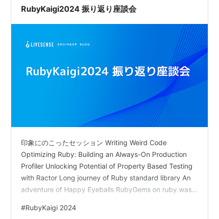
made.livesense.co.jp 開発合宿と一緒…
RubyKaigi2024 振り返り座談会
印象にのこったセッション Writing Weird Code
Optimizing Ruby: Building an Always-On Production
Profiler Unlocking Potential of Property Based Testing
with Ractor Long journey of Ruby standard library An
adventure of Happy Eyeballs RubyGems on ruby.wasm
CSの知識と英語 Matzのキーノート 来年はMatz山 さい
#
RubyKaigi 2024
ごに リブセンスでは転職ドラフト、マッハバイト、転職