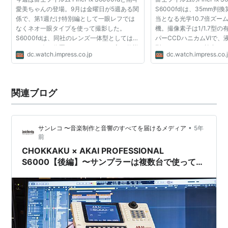
愛美ちゃんの登場。9月は金曜日が5週ある関
S6000fd)は、35mm判
係で、第1週だけ特別編として一眼レフでは
当となる光学10.7倍ズー
なくネオ一眼タイプを使って撮影した。
機。撮像素子は1/1.7型の
S6000fdは、同社のレンズ一体型としては
パーCCDハニカムVIで、
S9100に次ぐ位置づけのモデルだ。主な仕様
型。ハードウエア検出に
dc.watch.impress.co.jp
dc.watch.impress.co.
は、有効画素数630万画素の1/1.7型 スーパｰ
能を搭載。といったとこ
CCDハニカムHR 、最大記録...
ある。 CCDや画像処理エン
関連ブログ
•
サンレコ 〜音楽制作と音響のすべてを届けるメディア
5年
前
CHOKKAKU × AKAI PROFESSIONAL
S6000【後編】〜サンプラーは複数台で使ってナ
ンボ！