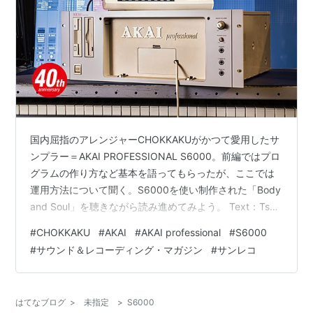
国内屈指のアレンジャーCHOKKAKUがかつて愛用したサ
ンプラー＝AKAI PROFESSIONAL S6000。前編ではプロ
グラムの作り方など基本を語ってもらったが、ここでは
運用方法について聞く。S6000を使い制作された「Body
and Soul」を聴きながら読み進めてみよう。 Text：Tsuji.
Taichi Photo：Hiroki Obara CHOKKAKU × AKAI
#
CHOKKAKU
#
AKAI
#
AKAI professional
#
S6000
PROFESSIONAL S6000【前編】はこちら： サンプラ
#
サウンド＆レコーディング・マガジン
#
サンレコ
ー“３台使い”の理由 実はCHOKKAKU、S6000を３台も所
有していたのだとか。「一台をドラム・キット、もう一
台をストリングス、最後の一台…
はてなブログ
>
未指定
>
S6000