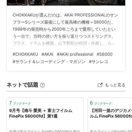
CHOKKAKUが選んだのは、AKAI PROFESSIONALのサン
プラーSシリーズ最後にして最高峰の機種＝S6000だ。
1998年の発売時から2000年ごろまで愛用していたとい
う一台で、当時の使い方を振り返りつつストリングス、
ブラス、ドラムを構築。山下和彰が作詞・作曲し、らん
ぽがボーカルを務める「Body and Soul」のアレンジに活
#
CHOKKAKU
#
AKAI
#
AKAI professional
#
S6000
用していただいた。SMAP、L'Arc～en～Ciel、
#
サウンド＆レコーディング・マガジン
#
サンレコ
OKAMOTO'Sらを手掛けてきた敏腕アレンジャー／プロ
デューサーのCHOKKAKUだけに、S6000へのアプローチ
もハイレベルだ！ Text：Tsuji. Taichi Photo：Hiroki O…
ネットで話題
もっと見る
7
6
ブックマーク
ブックマーク
9月号【南斗 愛美 ＋ 富士フイルム
【河田一規のデジカメ
FinePix S6000fd】第1週
ルム FinePix S6000f
今週は富士フイルム FinePix S6000fdと南斗
富士フイルムのFinePix S