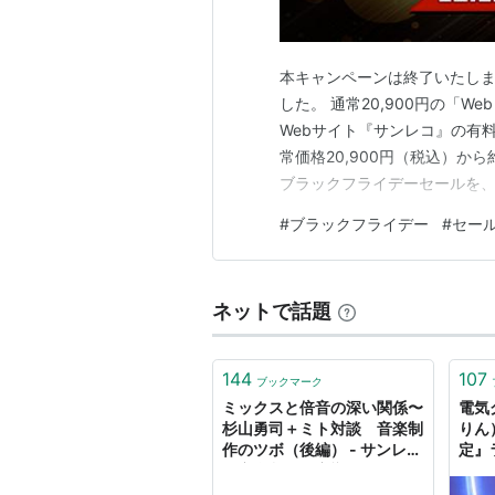
本キャンペーンは終了いたし
した。 通常20,900円の「W
Webサイト『サンレコ』の有
常価格20,900円（税込）から
ブラックフライデーセールを、12月
延長いたします！ 「Web＋
#
ブラックフライデー
#
セー
新号を含む『サウンド＆レコ
印刷版の…
ネットで話題
144
107
ブックマーク
ミックスと倍音の深い関係〜
電気
杉山勇司＋ミト対談 音楽制
りん
作のツボ（後編） - サンレコ
定』
〜音楽制作と音響のすべてを
リス
届けるメディア
ント