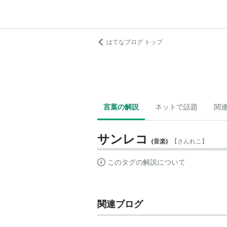
はてなブログ トップ
言葉の解説
ネットで話題
関
サンレコ
(
音楽
)
【
さんれこ
】
このタグの解説について
関連ブログ