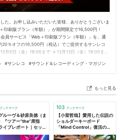
ました。お申し込みいただいた皆様、ありがとうございま
eb＋印刷版プラン（年額）」が期間限定で16,500円！
料会員サービス「Web＋印刷版プラン（年額）」を、通
約20％オフの16,500円（税込）でご提供するサンレコ
5日（金）18:00まで → 12月12日（金）18:00まで
印刷版プラン（年額）」は、サンレコの会員限定記事と最
ル
#
サンレコ
#
サウンド＆レコーディング・マガジン
ーディング・マガジン』全号のオンライン閲覧に加えて、
もっと見る
103
ブックマーク
ブックマーク
グルーヴ＆砂原良徳（ま
【小室哲哉】愛用した伝説の
）『ツアー“the”席指
ショルダーキーボード
ライブレポート｜セット
「Mind Control」復活の舞
ト・機材・メンバーコメ
台裏 - サンレコ 〜音楽制作
掲載 - サンレコ 〜音楽
と音響のすべてを届けるメデ