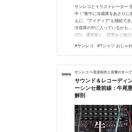
サンレコとイラストレーター 生活 
中！“夜中に冷蔵庫をあさりに
もに、“アイディア”も補給で
冷蔵庫の中に入っているかも..
OD） 通常版と、背景あり版
り版の2種類。カラーはそれぞ
#
サンレコ
#
Tシャツ おしゃ
サンレコ× 生活 コラボTシャ
生活 コラボTシャ…
サンレコ 〜音楽制作と音響のすべ
サウンド＆レコーディン
ーシンセ最前線：牛尾憲
解剖