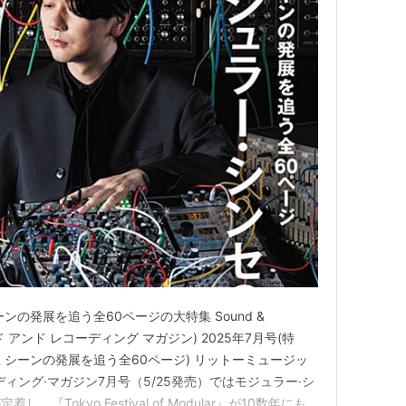
の発展を追う全60ページの大特集 Sound &
(サウンド アンド レコーディング マガジン) 2025年7月号(特
 シーンの発展を追う全60ページ) リットーミュージッ
ーディング·マガジン7月号（5/25発売）ではモジュラー·シ
Tokyo Festival of Modular』が10数年にも