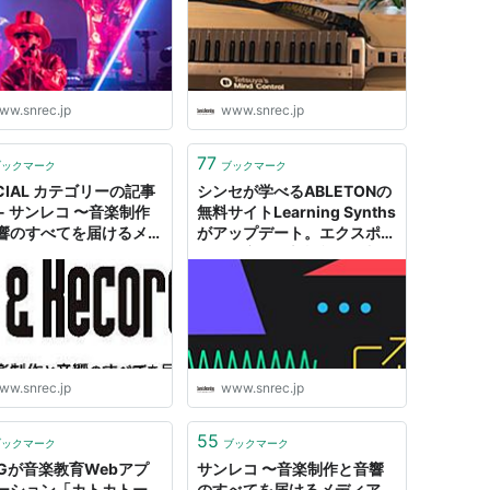
と音響のすべてを届ける
ィア
ィア
ww.snrec.jp
www.snrec.jp
77
ブックマーク
ブックマーク
CIAL カテゴリーの記事
シンセが学べるABLETONの
 - サンレコ 〜音楽制作
無料サイトLearning Synths
響のすべてを届けるメデ
がアップデート。エクスポー
トや録音など新機能が追加 -
サンレコ 〜音楽制作と音響
のすべてを届けるメディア
ww.snrec.jp
www.snrec.jp
55
ブックマーク
ブックマーク
RGが音楽教育Webアプ
サンレコ 〜音楽制作と音響
ーション「カトカトー
のすべてを届けるメディア