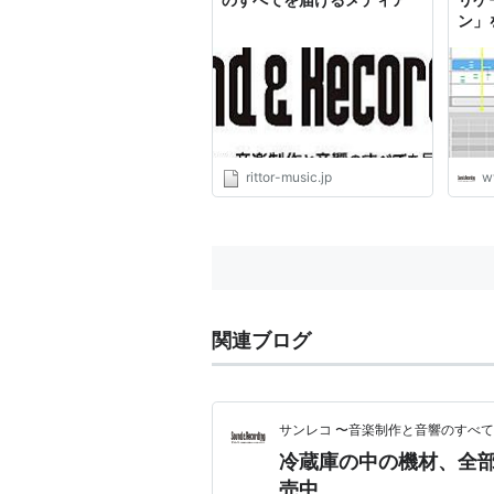
ン」
- 
のす
rittor-music.jp
w
関連ブログ
サンレコ 〜音楽制作と音響のすべ
冷蔵庫の中の機材、全部わ
売中