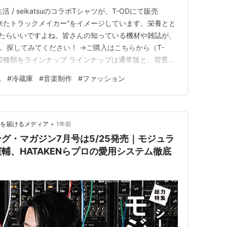
/ seikatsuのコラボTシャツが、T-ODにて販売
来たトラックメイカー”をイメージしています。栄養とと
きたらいいですよね。皆さんの知っている機材や雑誌が、
.。探してみてください！ →ご購入はこちらから（T-
の2種類をラインナップ ラインナップは通常版と、背景あ
れホワイト、ブラック、ライトパープルの3展開です。
れ
#
冷蔵庫
#
音楽制作
#
ファッション
ツ（通常版） →ご購入はこちらから（T-OD） サンレコ×
•
てを届けるメディア
1年前
グ・マガジン7月号は5/25発売｜モジュラ
輔、HATAKENらプロの愛用システム徹底