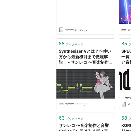
制作
メデ
www.snrec.jp
w
88
85
ブックマーク
Synthesizer Vとは？〜使い
SPE
方から最新機能まで徹底解
一覧
説！ - サンレコ 〜音楽制作
と音
と音響のすべてを届けるメデ
ィア
ィア
www.snrec.jp
w
63
58
ブックマーク
サンレコ 〜音楽制作と音響
KO
のすべてを届けるメディア
リケ