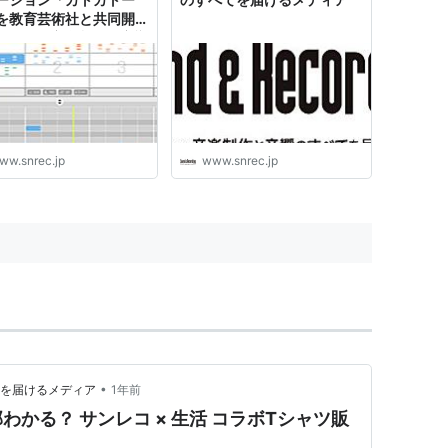
を教育芸術社と共同開発
サンレコ 〜音楽制作と音響
べてを届けるメディア
ww.snrec.jp
www.snrec.jp
•
てを届けるメディア
1年前
かる？ サンレコ × 生活 コラボTシャツ販