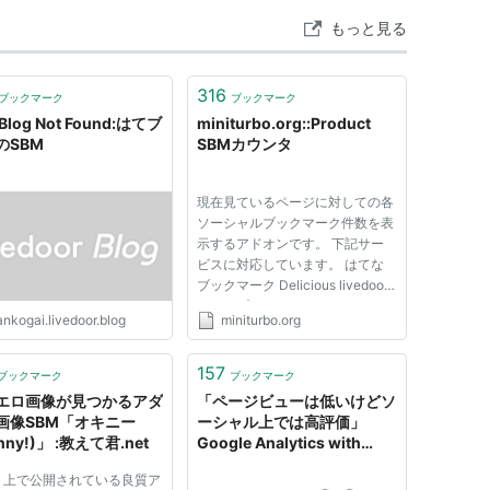
もっと見る
316
ブックマーク
ブックマーク
Blog Not Found:はてブ
miniturbo.org::Product
のSBM
SBMカウンタ
現在見ているページに対しての各
ソーシャルブックマーク件数を表
示するアドオンです。 下記サー
ビスに対応しています。 はてな
ブックマーク Delicious livedoor
クリップ POOKMARK Airlines
nkogai.livedoor.blog
miniturbo.org
Buzzurl @nifty クリップ はてな
ブックマークカウンタをお使いの
方は、コメント表示部分が重なっ
157
ブックマーク
ブックマーク
てしまいますので拡張を無効に
エロ画像が見つかるアダ
「ページビューは低いけどソ
す...
画像SBM「オキニー
ーシャル上では高評価」
inny!)」 :教えて君.net
Google Analytics with
SBMでソーシャルブックマ
ト上で公開されている良質ア
ーク率をチェック！