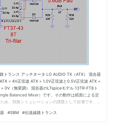
路トランス アッチネータ LO AUDIO TX（ATX） 混合器
X = 4V正弦波 ATX = 1.0V正弦波と0.5V正弦波 ATX =
 = 0V（無変調） 混合器のLTspiceモデル 13TR-FT8ト
le Balanced Mixer）です。その動作は紙面による定
いため、回路シミュレーションの課題として好適です。
デルを下記に示します。 13TR-FT8トランシーバの混合器
器
#
SBM
#
伝送線路トランス