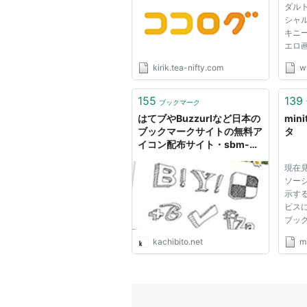
ダル
シャ
キニ
エロ
はタ
kirik.tea-nifty.com
w
クマ
しま
ザー
155
139
ブックマーク
スかも
はてブやBuzzurlなど日本の
mini
ブックマークサイトの無料ア
タ
イコン配布サイト・sbm-
garden - かちびと.net
現在
ソー
示す
ビス
ブックマ
クリップ
kachibito.net
mi
Buzz
トール:
使い方
的に
ウ...