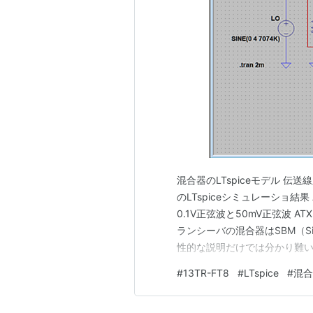
混合器のLTspiceモデル 伝送線
のLTspiceシミュレーショ結果 AT
0.1V正弦波と50mV正弦波 ATX
ランシーバの混合器はSBM（Sing
性的な説明だけでは分かり難
作成した混合器のLTspiceモ
#
13TR-FT8
#
LTspice
#
混合
のL…