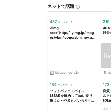
ネットで話題
437
319
ブックマーク
<img
404 
src="http://i.yimg.jp/imag
以外
es/ybm/icons/sbm_nw.gif
" alt="別ウィンドウで表示"
border="0" height="11"
width="11">
blog.so-net.ne.jp
da
184
173
ブックマーク
ソフトバンクモバイル
良質
(SBM)を解約してauに乗り
ルト
換えた - やまもといちろう
(Ok
BLOG（ブログ）
ネッ