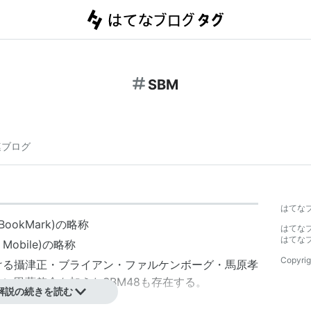
SBM
連ブログ
はてな
ookMark)の略称
はてな
はてな
Mobile)の略称
Copyrig
ける
攝津正
・
ブライアン・ファルケンボーグ
・
馬原孝
れに
甲藤啓介
を加えた
SBM48
も存在する。
解説の続きを読む
kuriMan)の略称