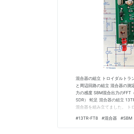
混合器の組立 トロイダルトラ
と周辺回路の組立 混合器の測定 
力の感度 SBM混合出力のFFT
SDR） 蛇足 混合器の組立 13TR-
混合器を組み立てました。 ト
スを実現するためには、FT37-4
#
13TR-FT8
#
混合器
#
SBM
見た目、トロイダルトランスは