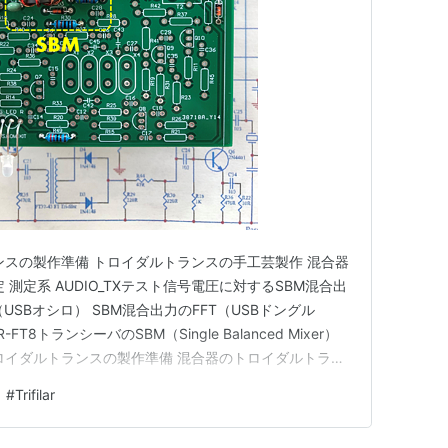
ンスの製作準備 トロイダルトランスの手工芸製作 混合器
測定系 AUDIO_TXテスト信号電圧に対するSBM混合出
（USBオシロ） SBM混合出力のFFT（USBドングル
FT8トランシーバのSBM（Single Balanced Mixer）
ロイダルトランスの製作準備 混合器のトロイダルトラン
3コアに8回Trifilar（等長3本撚線）巻きが必要です。
#
Trifilar
RF回路を代表する部品の一…