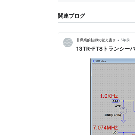
関連ブログ
•
非職業的技師の覚え書き
5年前
13TR-FT8トランシー