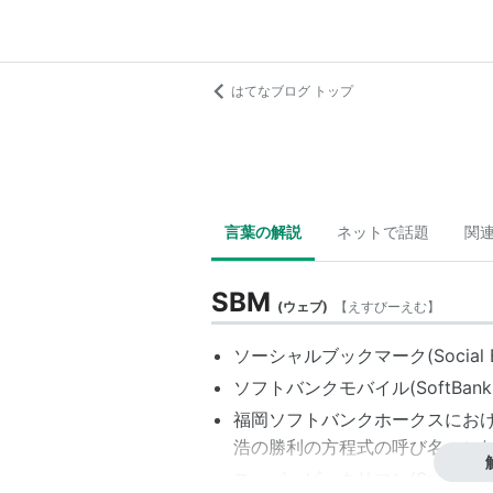
はてなブログ トップ
言葉の解説
ネットで話題
関
SBM
(
ウェブ
)
【
えすびーえむ
】
ソーシャルブックマーク(Social B
ソフトバンクモバイル(SoftBank 
福岡ソフトバンクホークスにお
浩
の勝利の方程式の呼び名。こ
スーパービックリマン(Super Bik