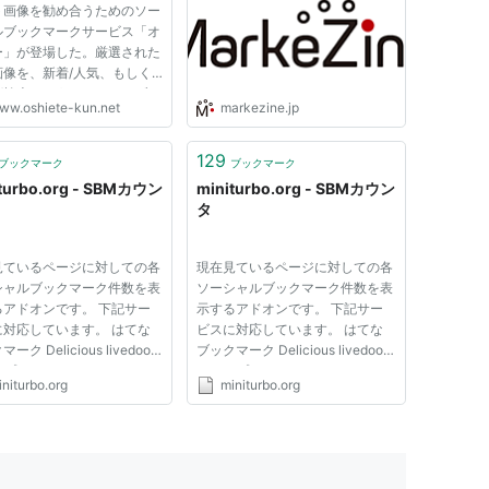
ト画像を勧め合うためのソー
ルブックマークサービス「オ
ー」が登場した。厳選された
画像を、新着/人気、もしく
グ検索というソーシャルブッ
ww.oshiete-kun.net
markezine.jp
ーク的インターフェイスで探
くることができる。今後ユー
が増えれば盛り上がるサービ
129
ブックマーク
ブックマーク
？ 18:27追記：フルサイ...
turbo.org - SBMカウン
miniturbo.org - SBMカウン
タ
見ているページに対しての各
現在見ているページに対しての各
シャルブックマーク件数を表
ソーシャルブックマーク件数を表
るアドオンです。 下記サー
示するアドオンです。 下記サー
に対応しています。 はてな
ビスに対応しています。 はてな
ーク Delicious livedoor
ブックマーク Delicious livedoor
 POOKMARK Airlines
クリップ POOKMARK Airlines
niturbo.org
miniturbo.org
url @nifty クリップ インス
Buzzurl @nifty クリップ はてな
 SBMカウンタ Ver 0.4.5
ブックマークカウンタをお使いの
: インストール後に、自動
方は、コメント表示部分が重なっ
表示されます。 Nはノーカ
てしまいますので拡張を無効に
す...