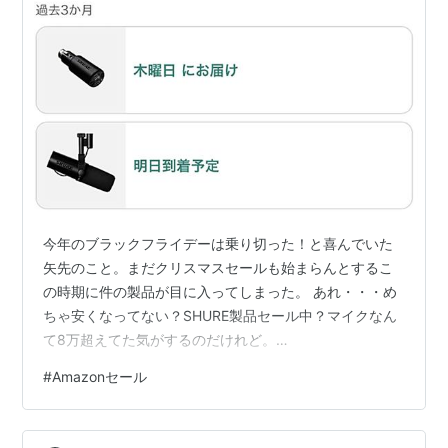
今年のブラックフライデーは乗り切った！と喜んでいた
矢先のこと。まだクリスマスセールも始まらんとするこ
の時期に件の製品が目に入ってしまった。 あれ・・・め
ちゃ安くなってない？SHURE製品セール中？マイクなん
て8万超えてた気がするのだけれど。
https://t.co/dXEo1HMzQShttps://t.co/Ex41sk0r3o —
#
Amazonセール
mikanorange (@v_mikan) 2025年12月9日
**2025/12/10の記事です** 目次 耐えたと思ったブラッ
クフライデー まさかの25％OFFに Q：なぜSM7dBなのか