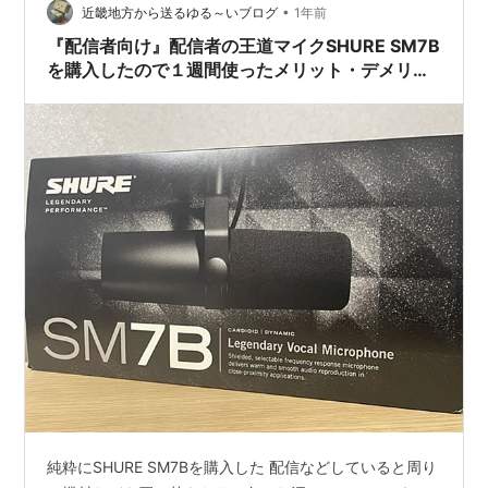
•
粛々と待つのみ 富士フイルム(FUJIFILM) ミラーレスデ
近畿地方から送るゆる～いブログ
1年前
ジ…
『配信者向け』配信者の王道マイクSHURE SM7B
を購入したので１週間使ったメリット・デメリッ
トの話をしていく
純粋にSHURE SM7Bを購入した 配信などしていると周り