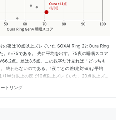
は10点以上ズレていた SOXAI Ring 2とOura Ring
寝た。n=75である。 先に平均を出す。75夜の睡眠スコア
AIが66.2点。差は3.5点。この数字だけ見れば「どっちも
。 終わらないのである。1夜ごとの差(絶対値)は平均
、つまり半分以上の夜で10点以上ズレていた。20点以上ズレ
った夜は23夜しかない。 平均は仲良し、毎晩は喧嘩。こ
マートリング
だった。 実測データ:75夜の突…