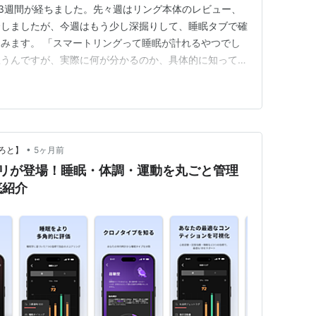
てから3週間が経ちました。先々週はリング本体のレビュー、
介しましたが、今週はもう少し深掘りして、睡眠タブで確
みます。 「スマートリングって睡眠が計れるやつでし
思うんですが、実際に何が分かるのか、具体的に知ってい
いかなと思いまして。スクリーンショットを撮り溜めなが
ず、睡眠タブのトップ画面から 睡眠トレンド：6つの指
（Total …
•
ろと】
5ヶ月前
の新アプリが登場！睡眠・体調・運動を丸ごと管理
底紹介