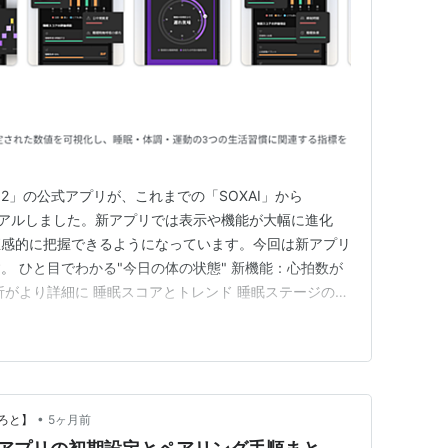
NG 2」の公式アプリが、これまでの「SOXAI」から
ニューアルしました。新アプリでは表示や機能が大幅に進化
直感的に把握できるようになっています。今回は新アプリ
。 ひと目でわかる"今日の体の状態" 新機能：心拍数が
析がより詳細に 睡眠スコアとトレンド 睡眠ステージの詳
体調タブ｜心臓・血管の状態を毎朝チェック 運動タブ｜歩
め ひと目でわかる"今日の体の状態" 概要タブのホーム
•
ろと】
5ヶ月前