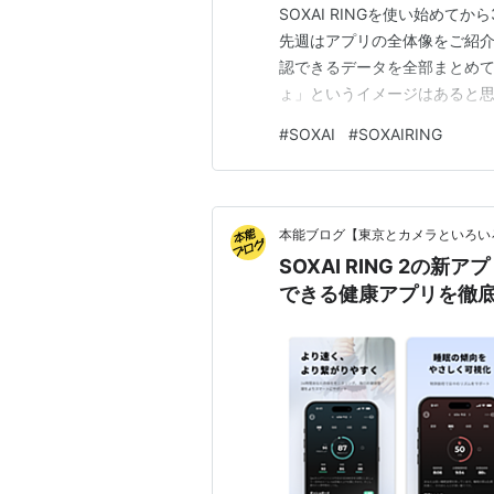
SOXAI RINGを使い始め
先週はアプリの全体像をご紹
認できるデータを全部まとめて
ょ」というイメージはあると
る方は意外と少ないんじゃな
#
SOXAI
#
SOXAIRING
ら全項目さらしてみます。 ま
標が並ぶセクション ① 全就床時間
本能ブログ【東京とカメラといろい
SOXAI RING 2
できる健康アプリを徹