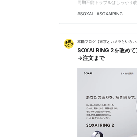
同期不能トラブルはしっかり改
まった私の期待値を、アプリ体
#
SOXAI
#
SOXAIRING
のダウンロードからログインま
の“お約束”。ファームウェアア
本能ブログ【東京とカメラといろい
SOXAI RING 2
→注文まで