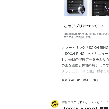
スマートリング「SOXAI RI
「SOXAI RING」へとリ
し、毎日の健康データをより
の主な画面と機能を紹介します
ダッシュボードに追加 睡眠分
細分析 睡眠中の心拍データ 
#
SOXAI
#
SOXAIRING
数・カロリーを目標と比較 まと
画面。QoLスコアと睡…
本能ブログ【東京とカメラといろい