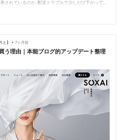
善されているのか､配送トラブルで少しだけ下がってし
験でどこまで引き上げてくれるのか楽しみです｡ アプリ
で 拍子抜けするほどスムーズなペアリング ガジェット
ッ…
•
ろと】
7ヶ月前
を改めて買う理由｜本能ブログ的アップデート整理