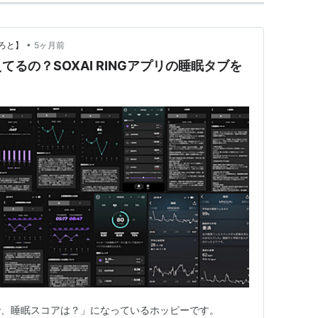
•
ろと】
5ヶ月前
るの？SOXAI RINGアプリの睡眠タブを
で、睡眠スコアは？」になっているホッピーです。