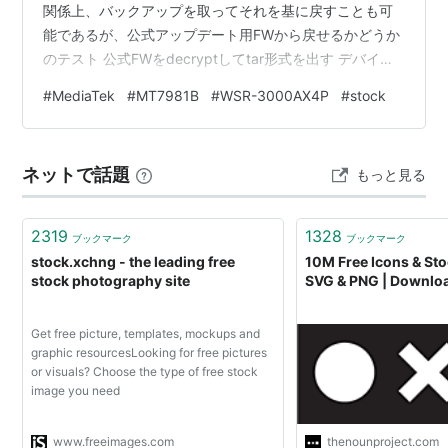
関係上、バックアップを取ってそれを基に戻すことも可
能であるが、公式アップデート用FWから戻せるかどうか
のテスト 公式FWをdecryptしてtar形式を出す デバイス
にアップロード sysupgrade用スクリプトを2つロード
#
MediaTek
#
MT7981B
#
WSR-3000AX4P
#
stock
stockの書き込みに使用するUBIパーティションを明示し
て（OpenWrtではrootfsを本来とは別のパーティション
のUBIに投入するよう構成した為、明示無しではそちらに
ネットで話題
もっと見る
書き込まれてしまう）nand_do_flash_file を実行 書き込
み完了後…
2319
1328
ブックマーク
ブックマーク
stock.xchng - the leading free
10M Free Icons & Sto
stock photography site
SVG & PNG | Downlo
Get free picture, templates, mockups and
graphic resourcesLooking for free pictures
or visuals? Choose the type of free stock
image you need
www.freeimages.com
thenounproject.com