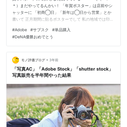
＊）まだやってるんかい！ 「年賀ポスター」は店前やシ
ャッターに 「初商◯日」「新年は◯日から営業」とか
書いて 正月期間に貼るポスターでして 私の地域では印刷
屋さんが 顧客に無料で配っています サンプル集「賀王」
#
Adobe
#
サブスク
#
単品購入
のデザインでは net-print.hatenablog.com ポスターに向
#
DeNA優勝おめでとう
いてないなくて 毎年悩んでしまう・・・ ネットでデザイ
ンを検索していると これだ❗️というものを発見したのだが
それが「Adobe Stock」の商品 「Adobe Stock」かぁ 初
めて利用…
•
モノ評価ブログ
3年前
「写真AC」「Adobe Stock」「shutter stock」
写真販売を半年間やった結果