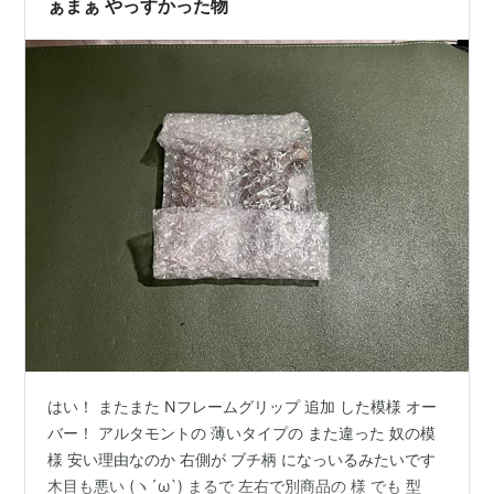
ぁまぁ やっすかった物
はい！ またまた Nフレームグリップ 追加 した模様 オー
バー！ アルタモントの 薄いタイプの また違った 奴の模
様 安い理由なのか 右側が ブチ柄 になっいるみたいです
木目も悪い (ヽ´ω`) まるで 左右で別商品の 様 でも 型