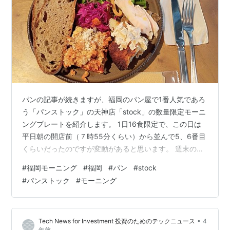
パンの記事が続きますが、福岡のパン屋で1番人気であろ
う「パンストック」の天神店「stock」の数量限定モーニ
ングプレートを紹介します。 1日16食限定で、この日は
平日朝の開店前（７時55分くらい）から並んで5、6番目
くらいだったのですが変動があると思います。 週末の朝
にお店の前を通ったらやはり平日の比ではない行列でし
#
福岡モーニング
#
福岡
#
パン
#
stock
た。 購入したパンもイートインで食べられるので「色々
#
パンストック
#
モーニング
なパンを食べたい！」という場合は席が埋まるモーニン
グの時間帯から少しずらし、パンの種類も徐々に増える
９時以降に来店するのも良いかと思います。 店内が満席
•
Tech News for Investment 投資のためのテックニュース
4
の時は建物の外階段から屋上に登るとベンチに座って天
年前