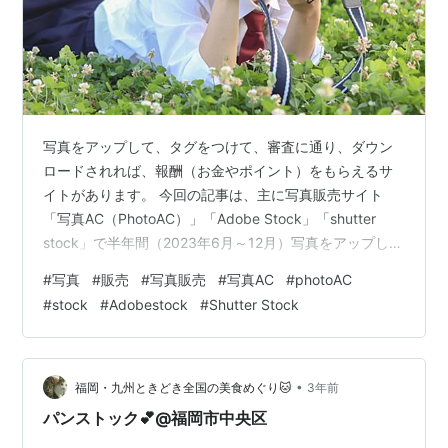
写真をアップして、タグをつけて、審査に通り、ダウン
ロードされれば、報酬（お金やポイント）をもらえるサ
イトがあります。 今回の記事は、主に写真販売サイト
「写真AC（PhotoAC）」「Adobe Stock」「shutter
stock」で半年間（2023年6月～12月）写真をアップして
ダウンロードされた結果です。 アップした写真は風景や
#
写真
#
販売
#
写真販売
#
写真AC
#
photoAC
モノ（料理、道具）です。人物はありません。３サイト
#
stock
#
Adobestock
#
Shutter Stock
にはほぼ同じ写真をアップしました。 写真AC ・報酬：
ポイント ・写真審査スピード目安：1週間以内（ふつう）
・写真審査通過率：70％（3500枚アップ、2500枚通
過） 写真審査に関しては、別の場所で似たような…
•
福岡・九州ときどき全国の美食めぐり🐱
3年前
パンストック💕@福岡市中央区