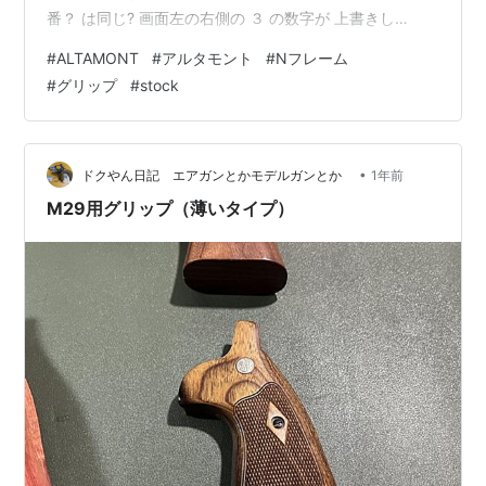
番？ は同じ? 画面左の右側の ３ の数字が 上書きし
た？？ みたいな 怪しさを感じる(；´Д｀) 「NCBとは な
#
ALTAMONT
#
アルタモント
#
Nフレーム
んぞや！！？？」 と 独眼鉄パイセン の様な気持ちです
#
グリップ
#
stock
(*´∀｀*) NCBとは Nフレーム コークボトル の意味らし
いんだが・・・ 良くコークボトルは初期のもので 形が
コカ・コーラの瓶に似ているとか聞いていたが、どの辺
りが瓶なのよ？ と バカな…
•
ドクやん日記 エアガンとかモデルガンとか
1年前
M29用グリップ（薄いタイプ）