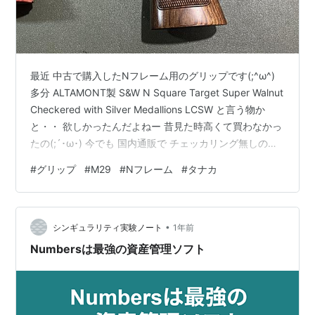
最近 中古で購入したNフレーム用のグリップです(;^ω^)
多分 ALTAMONT製 S&W N Square Target Super Walnut
Checkered with Silver Medallions LCSW と言う物か
と・・ 欲しかったんだよねー 昔見た時高くて買わなかっ
たの(;´･ω･) 今でも 国内通販で チェッカリング無しのス
ムースタイプなら見かけるけれど・・・チェッカリング
#
グリップ
#
M29
#
Nフレーム
#
タナカ
の物は・・・ (ノД`)・゜・。 なので直接 ALTAMONTさ
んに www.altamontco.com 注文しようかと悩んだり (*
´ω｀*) 他のオーバーサイズの物と比べると・・・ そうで
•
す…
シンギュラリティ実験ノート
1年前
Numbersは最強の資産管理ソフト