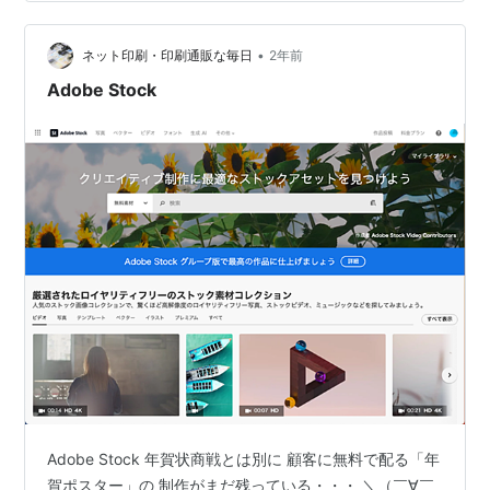
CURRENCY関数がサポートされている。これらの関数を
使い資産管理表を作成することはそれほど難しい作業で
はない。むしろ自分の要求仕様に合う自分だけの資産管
•
ネット印刷・印刷通販な毎日
2年前
理表を作成でき…
Adobe Stock
Adobe Stock 年賀状商戦とは別に 顧客に無料で配る「年
賀ポスター」の 制作がまだ残っている・・・ ＼（￣∀￣