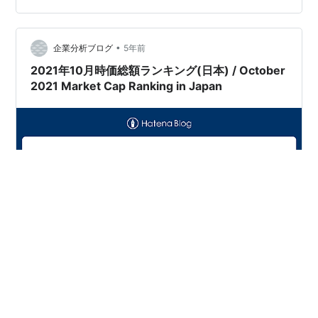
る。 Buy This Blue-Chip Tech Stock Now and Hold fo…
•
企業分析ブログ
5年前
2021年10月時価総額ランキング(日本) / October
2021 Market Cap Ranking in Japan
Ranking 名称 Name Market Cap(Million Yen) Market
Code 1 トヨタ自動車 TOYOTA Motor 32,736,022 1st
7203 2 キーエンス KEYENCE 16,662,158 1st 6861 3 ソ