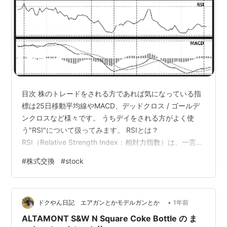
目次 株のトレードをされる方であれば気になっている指
標は25日移動平均線やMACD、デッドクロス / ゴールデ
ンクロスなど様々です。 うちデイをされる方がよく使
う"RSI"について扱ってみます。 RSIとは？
RSI（Relative Strength Index：相対力指数）は、一言で
いえば 「相場の過熱感（買われすぎ・売られすぎ）」を
#
株式交換
#
stock
0〜100%の数値で示す指標 です。 1978年に米国のJ.W.
ワイルダーによって考案され、現在でも世界中のトレー
ダーに最も愛用されているテクニカル指標の一つです。
•
計算方法 RSIは、一定期間（一般的には14日間）の「値
ドクやん日記 エアガンとかモデルガンとか
1年前
上がり幅」と「値下がり幅」を合計し、そ…
ALTAMONT S&W N Square Coke Bottle の ま