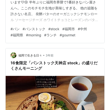
います♡😢 半年ぶりに福岡市界隈で1番好きなパン屋さ
んへ。ここのモチモチ生地が美味しすぎる。 他の追随を
許さない名店。 発酵バターのオーガニックシナモンロー
ル ソーセージチーズ ホワイトチョコとレーズンのバター
サンド 栗バター プレミアムあんぱん アンチョビオリー
#
パン
#
パンストック
#
stock
#
福岡市
#
中州
ブ アラレちゃん ソウルサンド クリームパン 名物ストッ
#
福岡県
#
morning
#
ランチ
#
gourmet
クたち❤️モチモチ❤️ 惣菜系も豊富✨ 甘い系も♡ ラズベリ
ーと苺🍓のカヌレ カボチャ生地がgood😢 大好きなブリ
オッシュロール😍❤️ ハードに見えるのにモチモチ生地な
のがたまらんッ♡😢 塩バター カレーパン たくさん買…
•
福岡で生きる日々
3年前
16食限定「パンストック天神店 stock」の盛りだ
くさんモーニング