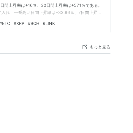
7日間上昇率は+16％、30日間上昇率は+57.1％である。
」に入れ、一番高い日間上昇率は+33.96％、7日間上昇率
3.4％である。 他の通貨の7日間・30日間変動 免責事項
#
ETC
#
XRP
#
BCH
#
LINK
トレードの際は自身の投資経…
もっと見る