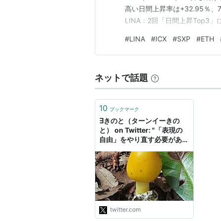
高い日間上昇率は+32.95％、
LINA：2回「日間上昇Top3
は+28％、30日間上昇率は+9
#
LINA
#
ICX
#
SXP
#
ETH
暗号通貨は価格変動が激しく、
ネットで話題
10
ブックマーク
∃きのと（ターンイーきの
と） on Twitter: "「表現の
自由」をやり直す必要があ
る。今山田太郎とその支持者
達が目指してるのは端的に表
現の自由じゃない。「オタク
の利権」だ。それの何がいか
んかって、そこからは排除さ
れるオタクがいる。そして、
表現の自由自体もだ。
twitter.com
https://t.co/5sxP58O2n9"