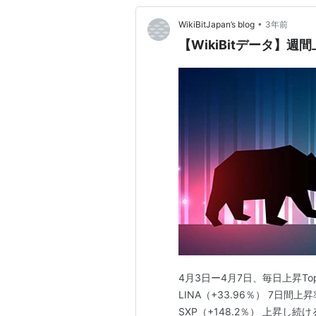
•
WikiBitJapan’s blog
3年前
【WikiBitデータ】
4月3日ー4月7日、毎日上昇To
LINA（+33.96％） 7日間上昇
SXP（+148.2％） 上昇し続