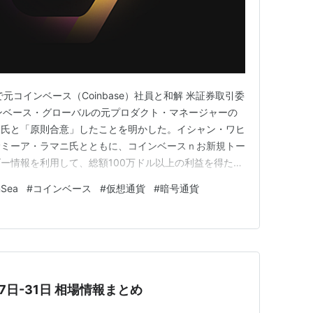
元コインベース（Coinbase）社員と和解 米証券取引委
インベース・グローバルの元プロダクト・マネージャーの
ahi）氏と「原則合意」したことを明かした。イシャン・ワヒ
サミーア・ラマニ氏とともに、コインベースｎお新規トー
ー情報を利用して、総額100万ドル以上の利益を得たと
スタッフが推奨する和解案は、SEC内で検討され、裁判所
Sea
#
コインベース
#
仮想通貨
#
暗号通貨
によって承認されなければならず、このプロセスは数週間
27日-31日 相場情報まとめ