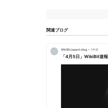
関連ブログ
•
WikiBitJapan’s blog
3年前
「4月5日」WikiBit速