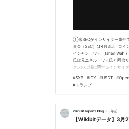
①米SECがインサイダー事件で
員会（SEC）は4月3日、コ
イシャン・ワヒ（Ishan W
氏は兄ニキル・ワヒ氏と同僚
クンの上場に関するインサイダ
される。 申請書には「SEC
#
SXP
#
ICX
#
USDT
#
Open
に提出される前にSECの委員
#
トランプ
かかることがある」と記載…
•
WikiBitJapan’s blog
3年前
【Wikibitデータ】3月