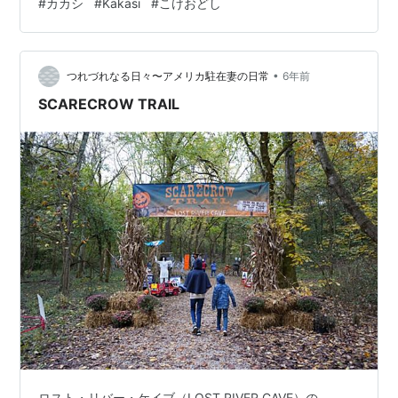
#
カカシ
#
Kakasi
#
こけおどし
•
つれづれなる日々〜アメリカ駐在妻の日常
6年前
SCARECROW TRAIL
ロスト・リバー・ケイブ（LOST RIVER CAVE）の、