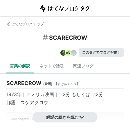
はてなブログ トップ
SCARECROW
このタグでブログを書く
言葉の解説
ネットで話題
関連ブログ
SCARECROW
(
映画
)
【
すけあくろう
】
1973年｜
アメリカ映画
｜112分 もしくは 113分
邦題：
スケアクロウ
解説の続きを読む
スケアクロウ [DVD]
出版社/メーカー:
ワーナー・ホーム・