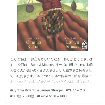
2006年8月結成 2007年デビュー
ギター 伊藤賢一
ボーカル 黒田倫弘
ベース 石橋政徳
ドラム 水江英樹
かつてユニットIcemanのメンバーとして同胞であ
り、ソロ活動で絶大なる支持を得ているボーカル
黒田倫弘とギター伊藤賢一が、ベース石橋政徳、
こんにちは！ お立ち寄りいただき、ありがとうございま
ドラム水江英樹を正式メンバーに迎え結成。
す。 今回は、Bear ＆Mouseシリーズの1冊で、他の動物
2006年9月24日、動向が注目される中、幕張メッ
と会うのが嫌いのくまさんをえがいた絵本をご紹介させ
ていただきます。 本について 本の内容のご紹介 最後に
セ・東京ゲームショウ2006イベントステージにて
本について 今回ご紹介させていただくのは、多くの名作
楽曲「steal your misery」を披露。 また、来春発
絵本を世に送り出し、日本でもファンの多いCynthia
表される携帯ゲームで、原作：井上尚登氏・イメ
#
Cynthia Rylant
#
Lauren Stringer
#
YL 1.1～2.0
Rylantさんが文を、Lauren Stringerさんがイラストを手
ージソング：SCARECROWのプロジェクトも発表
#
301語～500語
#
Lexile 510L～600L
掛けた絵本、『Scarecrow』です。 YL 1.6～2.0程度 語
される。
数は386語 Lexile: AD600Lの本です。 Scarecrow 作