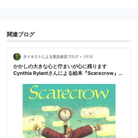
ビデオ
発売日:
2006/10/06
メディア:
DVD
クリック
: 12回
この商品を含むブログ (10件) を見る
関連ブログ
スケアクロウ [DVD]
•
タドキストによる英語多読ブログ
3年前
出版社/メーカー:
ワーナー・ホーム・
かかしの大きな心と佇まいが心に残ります
ビデオ
Cynthia Rylantさんによる絵本『Scarecrow』の
発売日:
2006/01/27
メディア:
DVD
ご紹介
クリック
: 2回
この商品を含むブログ (14件) を見る
リスト::外国の映画::題名::さ行
SCARECROW
(
音楽
)
【
すけあくろう
】