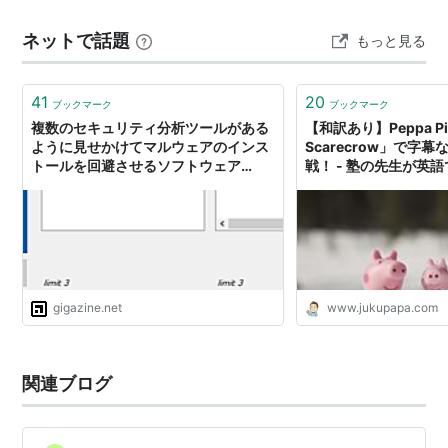
者:Rylant, Cynthia Houghton …
SCARECROW ストリーミングムービー プロフ
ネットで話題
もっと見る
ィール
41
20
ブックマーク
ブックマーク
複数のセキュリティ分析ツールがある
【和訳あり】Peppa Pi
ように見せかけてマルウェアのインス
Scarecrow」で字
トールを回避させるソフトウェア
戦！ - 塾の先生が英
「Scarecrow」
gigazine.net
www.jukupapa.com
関連ブログ