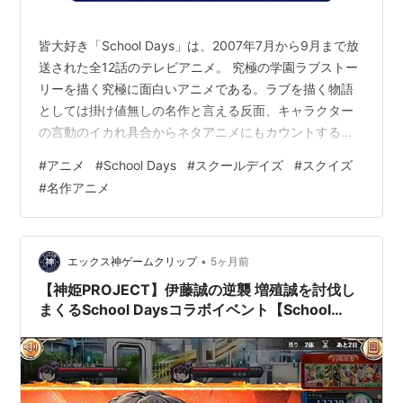
DVD
皆大好き「School Days」は、2007年7月から9月まで放
第1巻：2007年9月26日発売
送された全12話のテレビアニメ。 究極の学園ラブストー
リーを描く究極に面白いアニメである。ラブを描く物語
第2巻：2007年10月31日発売
としては掛け値無しの名作と言える反面、キャラクター
第3巻：2007年11月28日発売
の言動のイカれ具合からネタアニメにもカウントするこ
第4巻：2007年12月19日発売
とが出来る。まぁ普通にネタだけで終わる昨今の深夜ク
#
アニメ
#
School Days
#
スクールデイズ
#
スクイズ
第5巻：2008年1月30日発売
ソアニメよりは加点が多いことで上等なものだと言えま
#
名作アニメ
第6巻：2008年2月27日発売
すな。 これはだいたい10年くらい前に視聴しました。当
時は私の人生史上一番くらいに自由時間が多かったもの
OVA
だからとにかく面白いアニメはないかと色々探していた
のだ。当時は今みたいに放送アニメがバカみたいに多く
•
エックス神ゲームクリップ
5ヶ月前
Valentine Days
なかったので、過去作から色…
【神姫PROJECT】伊藤誠の逆襲 増殖誠を討伐し
まくるSchool Daysコラボイベント【School
PS2版ゲームの初回限定版に特典として同梱された番外
Days】
編。
School Days(スクールデイズ)