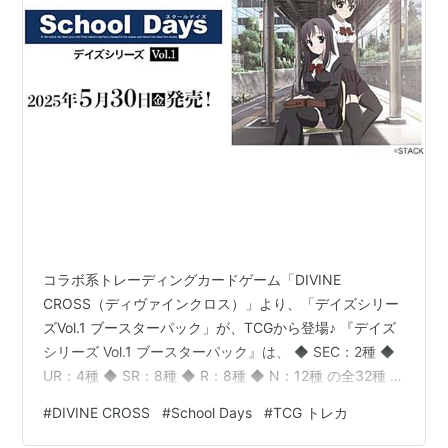
コラボ系トレーディングカードゲーム「DIVINE
CROSS（ディヴァインクロス）」より、「デイズシリー
ズVol.1 ブースターパック」が、TCGから登場♪ 『デイズ
シリーズ Vol.1 ブースターパック』は、 ◆ SEC：2種 ◆
UR：4種 ◆ SR：8種 ◆ R：8種 ◆ N：12種 の全32種 +
SEC：2種よりランダムに封入。 「SEC」2種は、シリア
#
DIVINE CROSS
#
School Days
#
TCG トレカ
ルNo.入り。 【BOX特典】として、「PRカード」を全3
種からランダムで1枚を封入。 カードのサイズは、縦：