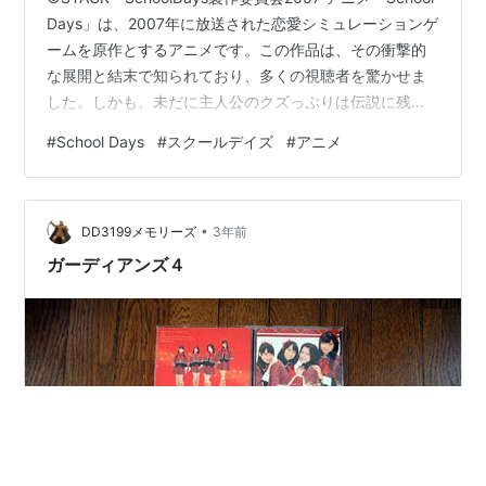
Days」は、2007年に放送された恋愛シミュレーションゲ
ームを原作とするアニメです。この作品は、その衝撃的
な展開と結末で知られており、多くの視聴者を驚かせま
した。しかも、未だに主人公のクズっぷりは伝説に残る
ほど有名です。 令和の時代にこのアニメを見ると、いく
#
School Days
#
スクールデイズ
#
アニメ
つかの問題点が浮き彫りになります。 社会的価値観の変
化 令和の時代においては、人々の社会的価値観が大きく
変化しています。特に、性別や人間関係に対する考え方
•
が進化し、より多様性が受け入れられるようになってき
DD3199メモリーズ
3年前
ました。しかし、「School Days」に描かれる人間関係…
ガーディアンズ４