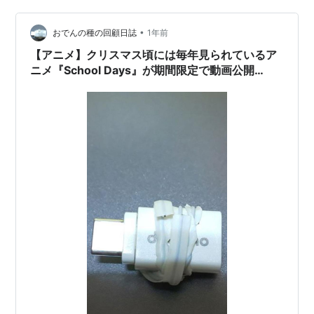
8.8cm x 横6.3cm。 【1パック】カード6枚入り（税込：
•
660円） 【1ボックス】20パック入り（税込：13,20…
おでんの種の回顧日誌
1年前
【アニメ】クリスマス頃には毎年見られているア
ニメ『School Days』が期間限定で動画公開
中！ これが伝説の恋愛アニメ！！