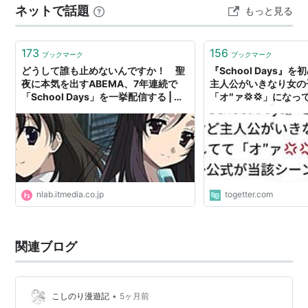
*
リスト
：
リスト::曲タイトル
ネットで話題
もっと見る
かしたらそんなことになるのかな～？」というテンショ
ンで、興味本位で見てみることにしました。 そんな調子
School Days
(
アニメ
)
【
すくーるでいず
】
で全話視聴を終えたの…
173
156
ブックマーク
ブックマーク
どうして誰も止めないんですか！ 聖
『School Days』
TVアニメ。2007年7月〜9月、UHF各局、AT-Xで放
夜に本気を出すABEMA、7年連続で
主人公がいきなり女の
送。全12話。
「School Days」を一挙配信する | ね
「オ″ァ💢💢」にな
最終話は、過激な内容のため地上波での放送が急遽
とらぼ
シーンの制作背景につ
中止され、話題を集めた。
スタッフ
原作：オーバーフロー
nlab.itmedia.co.jp
togetter.com
監督：元永慶太郎
シリーズ構成・脚本：上江洲誠
関連ブログ
キャラクターデザイン・総作画監督：ごとうじゅん
じ
美術監督：河野次郎、鈴木恵美
•
こしのり漫遊記
5ヶ月前
音響監督：蝦名恭範