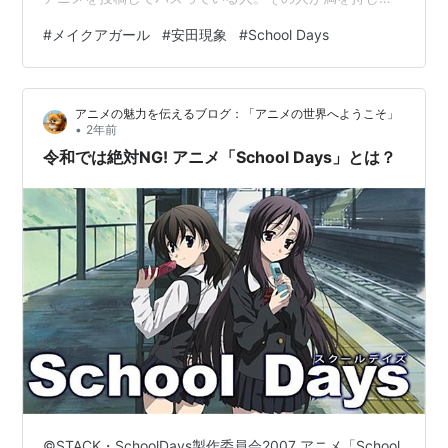
長編劇映画に挑戦したのが本作である。 まあ脚本まで自
#
メイクアガール
#
安田現象
#
School Days
分でやることなかったんじゃないのか？ という感じだっ
た。セリフ中の「あれ・それ」などの指示語が何を指し
ているのかよくわからないことが多かった。含みがあり
アニメの魅力を伝えるブログ：「アニメの世界へようこそ」
すぎて理解できない会話も多い。母の「研究」というの
•
2年前
がなんなのかもわからない。また、急にアクションにな
令和では絶対NG! アニメ「School Days」とは？
ったりなど…
©STACK・SchoolDays製作委員会2007 アニメ「School