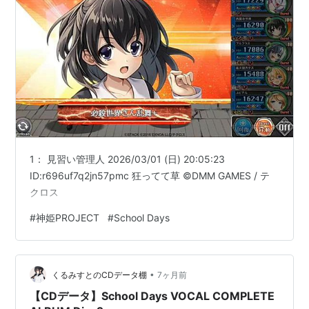
L×H(限定版)
出版社/メーカー:
インターチャネル・
ホロン
発売日:
2008/01/17
メディア:
Video Game
購入
: 1人
クリック
: 432回
この商品を含むブログ (43件) を見る
School Days OVAスペシャル 〜マジカルハート☆ここ
ろちゃん〜
1： 見習い管理人 2026/03/01 (日) 20:05:23
2008年3月28日発売。桂言葉の妹、心を主人公とした
ID:r696uf7q2jn57pmc 狂ってて草 ©DMM GAMES / テ
パラレルワールドの番外編。
クロス
#
神姫PROJECT
#
School Days
School Days~マジカルハート☆
こころちゃん~(初回限定版)
[DVD]
•
くるみすとのCDデータ棚
7ヶ月前
出版社/メーカー:
エイベックス・エン
タテインメント
【CDデータ】School Days VOCAL COMPLETE
発売日:
2008/03/28