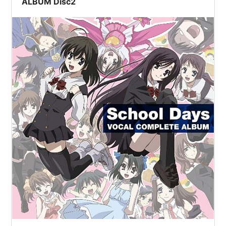
ALBUM Disc2
メディア:
DVD
クリック
: 27回
この商品を含むブログ (11件) を見る
School Days OVAスペシャル マ
ジカルハート☆こころちゃん(通
常版) [DVD]
出版社/メーカー:
エイベックス・ピク
チャーズ
発売日:
2008/03/26
メディア:
DVD
クリック
: 12回
この商品を含むブログ (4件) を見る
関連
誠死ね
Nice boat.