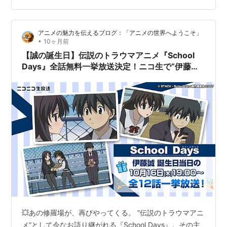
ト・アルバムとしましたが、wikiにはコンピレーション・
アルバムともベスト・アルバムとも書いてあるのでし
アニメの魅力を伝えるブログ：「アニメの世界へようこそ」
た。公式サイトにはこのCD…
•
10ヶ月前
【誠の誕生日】伝説のトラウマアニメ『School
Days』全話無料一挙放送決定！ニコ生で“伊藤誠
誕生祭”開催！
💥あの修羅場が、再びやってくる。 “伝説のトラウマアニ
メ”として今なお語り継がれる『School Days』。その主