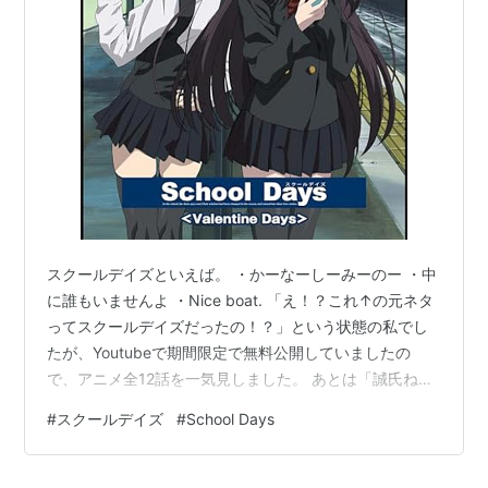
ごキャラエッグ!,川上夏季,日比野裕史,
田辺恵二
出版社/メーカー:
ポニーキャニオン
発売日:
2009/09/02
メディア:
CD
購入
: 1人
クリック
: 33回
この商品を含むブログ (60件) を見る
DVD
シングルV「School Days」
スクールデイズといえば。 ・かーなーしーみーのー ・中
[DVD]
に誰もいませんよ ・Nice boat. 「え！？これ↑の元ネタ
アーティスト:
ガーディアンズ4
ってスクールデイズだったの！？」という状態の私でし
出版社/メーカー:
ポニーキャニオン
発売日:
2009/09/16
たが、Youtubeで期間限定で無料公開していましたの
メディア:
DVD
で、アニメ全12話を一気見しました。 あとは「誠氏ね」
購入
: 2人
クリック
: 17回
というワードと、「ニコニコ動画とかでクリスマスに一
この商品を含むブログ (19件) を見る
#
スクールデイズ
#
School Days
挙配信してるらしいけど、クリスマスに見るものではな
い」ということだけは知っていました。 「伊藤誠ってキ
*
リスト
：
リスト::ハロプロ関連キーワード//固有名詞
ャラがやたら嫌われているみたいだけど、一体何をやら