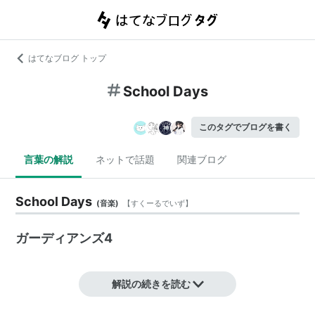
はてなブログ トップ
School Days
このタグでブログを書く
言葉の解説
ネットで話題
関連ブログ
School Days
(
音楽
)
【
すくーるでいず
】
ガーディアンズ4
解説の続きを読む
2009年9月2日発売、ガーディアンズ4の2ndシングル。