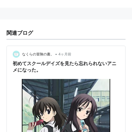
ガーディアンズ4
おまかせ♪ガーディアン
→
School Days
→
Party Time
関連ブログ
CD
School Days(初回限定盤)(DVD
•
なくらの冒険の書。
4ヶ月前
付)
初めてスクールデイズを見たら忘れられないアニ
アーティスト:
ガーディアンズ4,しゅ
メになった。
ごキャラエッグ!
出版社/メーカー:
ポニーキャニオン
発売日:
2009/09/02
メディア:
CD
購入
: 2人
クリック
: 52回
この商品を含むブログ (74件) を見る
School Days
アーティスト:
ガーディアンズ4,しゅ