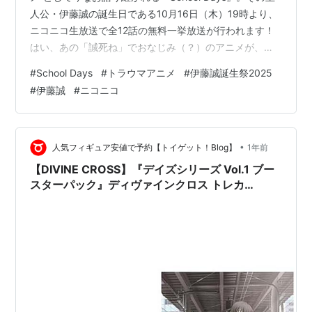
人公・伊藤誠の誕生日である10月16日（木）19時より、
ニコニコ生放送で全12話の無料一挙放送が行われます！
はい、あの「誠死ね」でおなじみ（？）のアニメが、今
年も帰ってきます。毎年恒例となりつつある“誠の誕生
#
School Days
#
トラウマアニメ
#
伊藤誠誕生祭2025
祭”、2025年も開催決定です！ 🎞『School Days』とは
#
伊藤誠
#
ニコニコ
──恋愛アニメの皮をかぶった衝撃作 2007年に放送され
たTVアニメ『School Days』は、同名の恋愛アドベンチ
ャーゲームを原作とする作品。普通の恋愛ストーリー……
かと思いきや、物語が進むごとにどんどん…
•
人気フィギュア安値で予約【トイゲット！Blog】
1年前
【DIVINE CROSS】『デイズシリーズ Vol.1 ブー
スターパック』ディヴァインクロス トレカ
BOX【TCG】より2025年5月発売予定♪