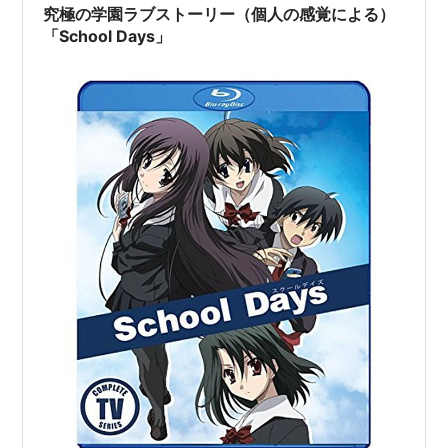
究極の学園ラブストーリー（個人の感覚による）
音楽：大久保薫
「School Days」
アニメーション制作：ティー・エヌ・ケー
プロデューサー：伊藤誠、後藤政則、小池克実
製作：School Days製作委員会
キャスト
伊藤誠：平川大輔
桂言葉：岡嶋妙
西園寺世界：河原木志穂
清浦刹那：井本恵子
加藤乙女：永見はるか
黒田光：田中涼子
桂心：亜城めぐ
甘露寺七海：たかはし智秋
澤永泰介：
松本吉朗