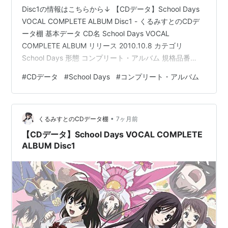
Disc1の情報はこちらから↓ 【CDデータ】School Days
リスト::アニメ作品//タイトル/さ行
リスト::アニメ作
VOCAL COMPLETE ALBUM Disc1 - くるみすとのCDデ
品//2007年
ータ棚 基本データ CD名 School Days VOCAL
COMPLETE ALBUM リリース 2010.10.8 カテゴリ
School Days 形態 コンプリート・アルバム 規格品番
LACA-9189 価格 3048円(税抜) ※TOWER RECORDS商
#
CDデータ
#
School Days
#
コンプリート・アルバム
品ページ参考CD名に入っているもので一応コンプリー
ト・アルバムとしましたが、wikiにはコンピレーション・
アルバムともベスト・アルバムとも書いてあるのでし
•
た。公式サイトにはこのCD…
くるみすとのCDデータ棚
7ヶ月前
【CDデータ】School Days VOCAL COMPLETE
ALBUM Disc1