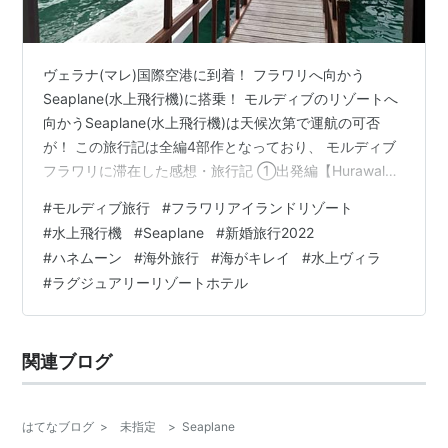
ヴェラナ(マレ)国際空港に到着！ フラワリへ向かう
Seaplane(水上飛行機)に搭乗！ モルディブのリゾートへ
向かうSeaplane(水上飛行機)は天候次第で運航の可否
が！ この旅行記は全編4部作となっており、 モルディブ
フラワリに滞在した感想・旅行記 ①出発編【Hurawalhi
Maldives】 モルディブ フラワリに滞在した感想・旅行記
#
モルディブ旅行
#
フラワリアイランドリゾート
②到着編【Hurawalhi Maldives】 モルディブ フラワリ
#
水上飛行機
#
Seaplane
#
新婚旅行2022
に滞在した感想・旅行記 ③リゾート編【Hurawalhi
#
ハネムーン
#
海外旅行
#
海がキレイ
#
水上ヴィラ
Maldives】 モルディブ フラワリに滞在した感想・旅行記
#
ラグジュアリーリゾートホテル
④帰国編【Hurawalhi Maldives】 の順に…
関連ブログ
はてなブログ
>
未指定
>
Seaplane