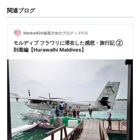
関連ブログ
•
MaskedGirl仮面少女のブログ
4年前
モルディブ フラワリに滞在した感想・旅行記 ②
到着編【Hurawalhi Maldives】