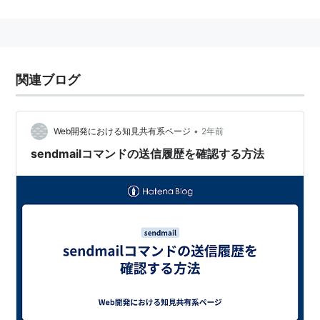
携してバケツリレー式に目的地まで配送し、保存する。
ソースコードの公開されたフリーソフトウェアとして
元々UNIX用に開発されたが、現在では様々なプラット
フォームに移植されており
*1
、代表的なMTAです。
関連ブログ
現在ではサポート付きの商用版もあります。
•
Web開発における知見共有系ページ
2年前
代表的なMTA:
sendmailコマンドの送信履歴を確認する方法
→
qmail
→
Postfix
*1
:
Windowsでも動作するらしい