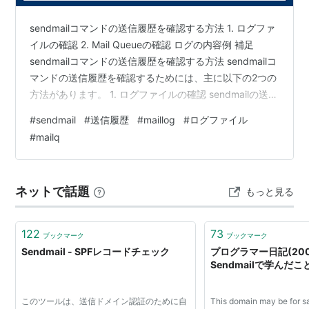
sendmailコマンドの送信履歴を確認する方法 1. ログファ
イルの確認 2. Mail Queueの確認 ログの内容例 補足
sendmailコマンドの送信履歴を確認する方法 sendmailコ
マンドの送信履歴を確認するためには、主に以下の2つの
方法があります。 1. ログファイルの確認 sendmailの送信
履歴は、通常、メールログファイルに記録されていま
#
sendmail
#
送信履歴
#
maillog
#
ログファイル
す。 一般的なログファイルの場所は以下の通りです：
#
mailq
/var/log/maillog /var/log/mail.log /var/log/syslog これら
のファイルから確認するには、grepコマンドを使って
sendmailのエント…
ネットで話題
もっと見る
122
73
ブックマーク
ブックマーク
Sendmail - SPFレコードチェック
プログラマー日記(2006-
Sendmailで学んだこ
このツールは、送信ドメイン認証のために自
This domain may be for sa