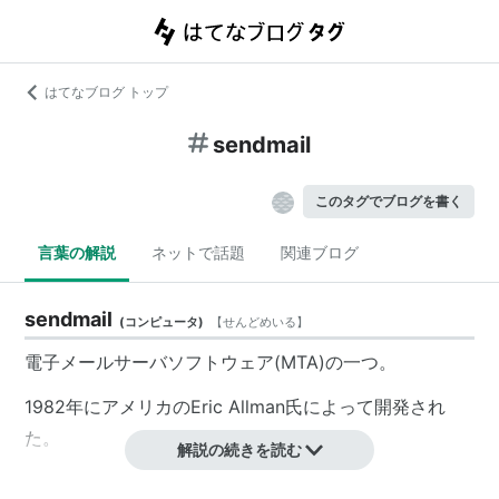
はてなブログ トップ
sendmail
このタグでブログを書く
言葉の解説
ネットで話題
関連ブログ
sendmail
(
コンピュータ
)
【
せんどめいる
】
電子メールサーバソフトウェア(MTA)の一つ。
1982年にアメリカのEric Allman氏によって開発され
た。
解説の続きを読む
ユーザが送信したメールを受け取って、他のサーバと連