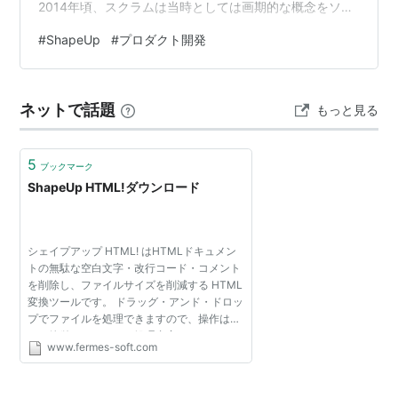
2014年頃、スクラムは当時としては画期的な概念をソフ
トウェア開発に持ち込んだ革新的な存在であり、それを
#
ShapeUp
#
プロダクト開発
採用しているのはいわゆる「イケてる開発チーム」であ
りました。そして私は幸運にもこのイケてるチームでソ
フトウェアエンジニアとしてのキャリアをスタートした
ネットで話題
もっと見る
一人だったのです。 それから7年という、この業界では
長いとされる年月が過ぎてスクラムは大衆化しました。
私の感覚ではWeb界…
5
ブックマーク
ShapeUp HTML!ダウンロード
シェイプアップ HTML! はHTMLドキュメン
トの無駄な空白文字・改行コード・コメント
を削除し、ファイルサイズを削減する HTML
変換ツールです。 ドラッグ・アンド・ドロッ
プでファイルを処理できますので、操作はと
ても簡単です。また、処理内容をタスクファ
www.fermes-soft.com
イルに保存できますので、それを読み込んで
同じサイズ削減処理を...