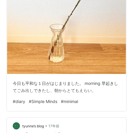
今日も平和な１日がはじまりました。 morning 早起きし
てごみ出しできたし、朝からとてもえらい。
#
diary
#
Simple Minds
#
minimal
•
tyunne’s blog
17年前