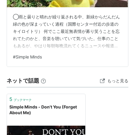
◯雨と曇りと晴れが繰り返される中、新緑からだんだん
緑の色が深まっていく過程（国際センター付近の歩道の
キイロイトリ） 何でここ最近無表情が募り笑うことを忘
れてたのかと、音楽を聴いていて気づいた。仕事のこと
もあるが、やはり毎朝毎晩流れてくるニュースや報道が
次々異常事態でありながら、まるで「安全安心」が維持
#
Simple Minds
されてるかのような嘘と欺瞞に塗りつぶされた、DV被害
者的な倦怠感が蔓延している空虚感によるかもしれな
い。平常時だと強弁されようが、能面よりも引きつった
ネットで話題
もっと見る
作り笑いで忘れたふりをされようが、無理だ。それを欺
瞞という。そういうのを垂れ流されると精神衛生上悪
い。 「徐々に品薄感」も憂鬱を招く。決して五月病と…
5
ブックマーク
Simple Minds - Don't You (Forget
About Me)