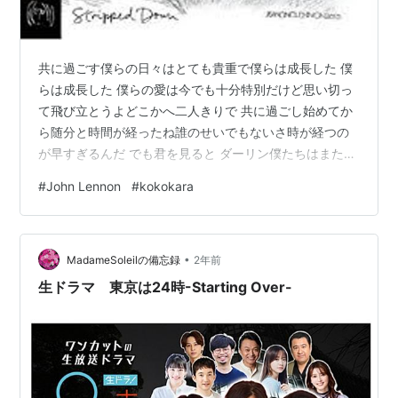
共に過ごす僕らの日々はとても貴重で僕らは成長した 僕
らは成長した 僕らの愛は今でも十分特別だけど思い切っ
て飛び立とうよどこかへ二人きりで 共に過ごし始めてか
ら随分と時間が経ったね誰のせいでもないさ時が経つの
が早すぎるんだ でも君を見ると ダーリン僕たちはまた恋
に落ちていくようだそれはまるで 最初からやり直すよう
#
John Lennon
#
kokokara
な新たな始まりなんだ 僕らは毎日愛を交わしてきたけど
もっとゆっくり愛し合っていけるよ 今こそ翼を広げて飛
んで行く時一日も無駄にしちゃダメだそれはまるで 最初
•
からやり直すような新たな始まりなんだ 二人だけで飛び
MadameSoleilの備忘録
2年前
立とうどこか遠くを旅しよう 遠くへ僕らはまた ずっと二
生ドラマ 東京は24時-Starting Over-
人だけで始めの頃の僕らみた…