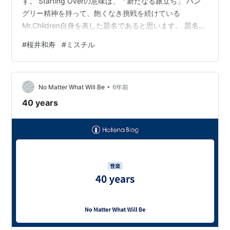
す。 Starting Overの意味は、「新たなる旅立ち」 ハン
グリー精神を持って、飽くなき挑戦を続けている
Mr.Children自身を表した題名であると思います。 題名だ
けでも、桜井さんがこの曲に強い想いを込めたことがう
#
桜井和寿
#
ミスチル
かがえます。 では、歌詞を見ていきましょう。 ※このブ
ログに書かれていることは、あくまで個人的な見解で
す。 桜井さんの本意をあぶり出そうというよりは、私の
•
勝手な解釈を楽しんでいただくためのものです。 なの
No Matter What Will Be
6年前
で、「なるほど！ちなみに私はこう思ってます！」とい
40 years
った意見の交…