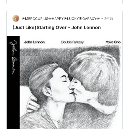
きっかけになった。 Our life together is so precious
Together we have grown. w…
•
🌟MERCCURIUS🌟HAPPY🌟LUCKY🌟GARAXY🌟
2年前
(Just Like)Starting Over - John Lennon