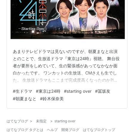
あまりテレビドラマは見ないのですが、朝夏まなと出演
とのことで、生放送ドラマ『東京は24時』視聴。 舞台役
者が要所をしめていて、生の緊張感があってなかなか面
白かったです。 ワンカットの生放送、CMさえも生でし
た。 生放送ドラマもここまで完成度高くなったのか⁈と
思いました。 主演は鈴木保奈美、藤原丈一郎、尾上松也
#
生ドラマ
#
東京は24時
#
starting over
#
冨坂友
でした。 主な出演者は浜野謙太、相島一之、小手伸也、
#
朝夏まなと
#
鈴木保奈美
朝夏まなと、浅利陽介といった実力派揃い。 『Starting
Over』最初からやり直そう、年度末に相応しいテーマだ
った気がします。 脚本•演出が冨坂友。 アガリスクエン
はてなブログ
>
未指定
>
starting over
ターテイメント主宰で、オリジナルのシチュエーション
はてなブログ タグとは
ヘルプ
開発ブログ
はてなブログトップ
コメディを得意とし…