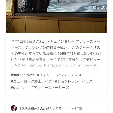
昨年12月に放送されたドキュメンタリー アナザーストー
リーズ、ジョンレノンの特集を観た。 このジャーナリス
トの男性が立っている場所に 1999年11月俺は寒い路上に
ひとり座り作品を書き、そこで広げ 書家としてデビュー
したんだ。 向かいに見えるはジョンレノンがマークチャ
ップマンに射殺された ジョンが住んでいた高級アパート
#
starting over
#
ストリートパフォーマンス
メント、ダコタハウス。 「ジョンの居た場所でスタート
#
ニューヨーク路上ライブ
#
ジョンレノン イラスト
する」 それぐらいの理由でニューヨークに飛んだ。 ずい
#
dear john
#
アナザーストーリーズ
ぶん長いことやってきたんだなぁ。 まだまだ学ぶことば
かりで全然実感ないですが。 それでもやはり書家として
の選択が人生の「starting over」だったのかも。 （↓歌
詞は…
•
ミスチル桜井さんが好きすぎて・・・
4年前