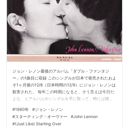
ジョン・レノン最後のアルバム「ダブル・ファンタジ
ー」の1曲目に収録 このシングルが日本で発売されたおよ
そ1ヶ月後の12/8（日本時間の12/9）にジョン・レノンは
殺害された。 毎年この時期になると、そう言えば今日だ
よな、とアルバムやシングルを手に取って、時には聴い
てみたりする。 事件の日、小学校から帰ってテレビを見
#
1980年
#
ジョン・レノン
ると「元ビートルズのジョン・レノンが射殺されまし
#
スターティング・オーヴァー
#
John Lennon
た」と騒然とニュースを報じていたことを今でも憶えて
#
(Just Like) Starting Over
いるが、それがビートルズやジョン・レノンを知る最初