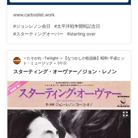
www.carbodiet.work
#
ジョンレノン命日
#
太平洋戦争開戦記念日
#
スターティングオーバー
#
starting over
＜たそがれ -Twilight-＞【なつかしの歌謡曲】昭和-平成ヒッ
•
ト・ミュージック
8年前
スターティング・オーヴァー／ジョン・レノン