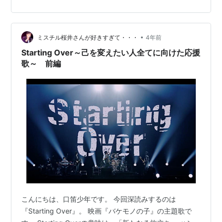
を見付ける 捨てられた子猫みたいに 身体を丸め怯えてる
―――――――――――――――――――――――――
――― 何かを変えていきたい。 でも、見せかけの威勢の
•
良さとは相反して、実は不安でいっぱい。 虚栄心や自尊
ミスチル桜井さんが好きすぎて・・・
4年前
心で隠されていたこの臆病な心内によって、次の一歩を
Starting Over～己を変えたい人全てに向けた応援
踏み出せな…
歌～ 前編
こんにちは、口笛少年です。 今回深読みするのは
『Starting Over』。 映画『バケモノの子』の主題歌で