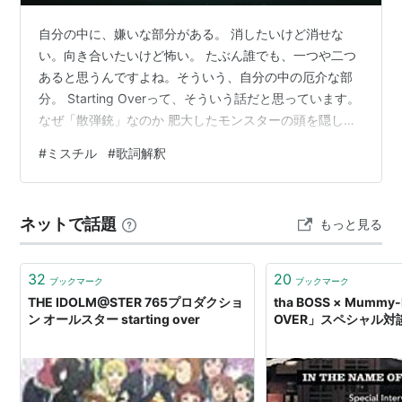
自分の中に、嫌いな部分がある。 消したいけど消せな
い。向き合いたいけど怖い。 たぶん誰でも、一つや二つ
あると思うんですよね。そういう、自分の中の厄介な部
分。 Starting Overって、そういう話だと思っています。
なぜ「散弾銃」なのか 肥大したモンスターの頭を隠し持
った散弾銃で仕留める なぜライフルではなく散弾銃なの
#
ミスチル
#
歌詞解釈
か、最初はずっと引っかかっていました。 たぶん、自分
の中の敵は輪郭がはっきりしないからだと思います。 な
んとなく苦しい、なんとなく重い。 でも「これが原因で
ネットで話題
もっと見る
す」とピンポイントで狙えない。 だから、広い範囲ごと
撃つしかない。自己嫌悪って、だいたいそういうもので
すよね。 そして「…
32
20
ブックマーク
ブックマーク
THE IDOLM@STER 765プロダクショ
tha BOSS × Mummy
ン オールスター starting over
OVER」スペシャル対