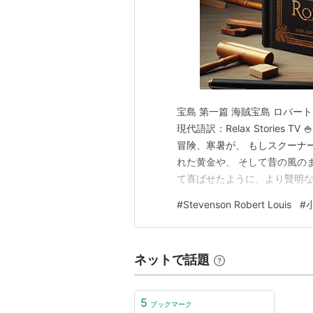
宝島 第一篇 海賊宝島 ロバート・ル
現代語訳：Relax Stories
冒険、寒暑が、 もしスクーナ
れた黄金や、 そして昔の風の
て喜ばせたように、より賢明な
れならよろしい、すぐ始めまし
#
Stevenson Robert Louis
#
昔の嗜好を忘れてしまい、 キ
ネットで話題
5
ブックマーク