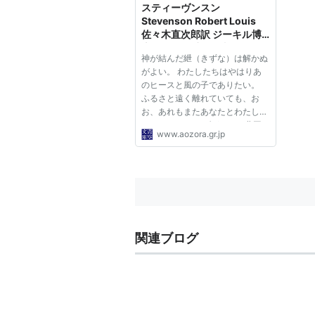
スティーヴンスン
Stevenson Robert Louis
佐々木直次郎訳 ジーキル博
士とハイド氏の怪事件 THE
神が結んだ紲（きずな）は解かぬ
STRANGE CASE OF DR.
がよい。 わたしたちはやはりあ
JEKYLL AND MR. HYDE
のヒースと風の子でありたい。
ふるさと遠く離れていても、お
お、あれもまたあなたとわたしの
ためだ。 エニシダが、かの北国
www.aozora.gr.jp
（きたぐに）に美しく咲き匂うの
は。 弁護士のアッタスン氏は、
いかつい顔をした男で、微笑なぞ
決して浮かべたことがなかった。
話...
関連ブログ