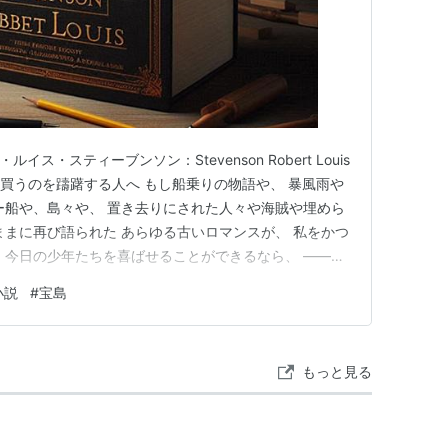
イス・スティーブンソン：Stevenson Robert Louis
 TV 🍚買うのを躊躇する人へ もし船乗りの物語や、 暴風雨や
ー船や、島々や、 置き去りにされた人々や海賊や埋めら
ままに再び語られた あらゆる古いロマンスが、 私をかつ
 今日の少年たちを喜ばせることができるなら、 ――そ
ょう! もしそうでなく、 もし勉強好きな若者たちが、
小説
#
宝島
ングストンや、勇者バランタインや、 森と波の…
もっと見る