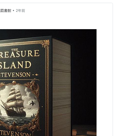
•
クス図書館
2年前