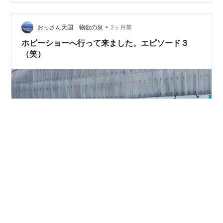
(笑)。 ▼吃水線以下を塗装するため、マスキングをしま
す。 ▼指定のブラックでエアブラシしました。クレオス
ラッカーブラックを使っています。 ▼マスキングをはが
•
おっさん天国 物欲の泉
2ヶ月前
して仕上がりを確認。吹きこ…
ホビーショーへ行って来ました。エピソード３
（笑）
静岡県民のみ反応する《望月商事》さんの看板を見つけ