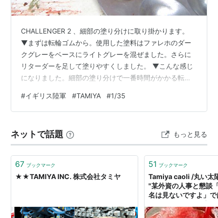
CHALLENGER 2 、細部の塗り分けに取り掛かります。
▼まずは転輪ゴムから。使用した塗料はファレホのダー
クグレーをベースにライトグレーを混ぜました。さらに
リターダーを足して塗りやすくしました。 ▼こんな感じ
になりました。細部の塗り分けで一番時間がかかる転輪
ゴムの塗り分け、これが終わると気が楽になります。ち
#
イギリス陸軍
#
TAMIYA
#
1/35
なみに私はここの塗り分け作業は嫌いではありません
(笑)。 ▼サイドスカート下部に装備されているシート？
は塗装指示が見つからなかったので、ファレホのバフを
ネットで話題
もっと見る
塗ってしまいました。写真でもわかるようにサイドスカ
ート色と比べるともう少し明るくして塗った方が良かっ
たかもしれません。 ▼スモークディ…
67
51
ブックマーク
ブックマーク
★★TAMIYA INC. 株式会社タミヤ
Tamiya caoli /丸い太陽 
"某外資の人事と懇談
名は見ないですよ」で
義かと思ったら「高校
れで家庭環境と本人の