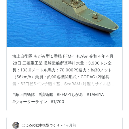
海上自衛隊 もがみ型１番艦 FFM-1 もがみ 令和４年４月
28日 三菱重工業 長崎造船所基準排水量：3,900トン全
長：133.0メートル馬力：70,000PS速力：約30ノット
（56km/h）乗員：約90名機関形式：CODAG (2軸)兵
装：62口径5インチ砲１基、SeaRAM (対艦ミサイル防御
装置)１基、遠隔管制機関銃２基、４連装艦対艦ミサイル
#
海上自衛隊
#
護衛艦
#
FFM-1もがみ
#
TAMIYA
発射機 (SSMS-3)２基、VDS・TASS (曳航式ソナー)１
#
ウォーターライン
#
1/700
式、UUV１機、USV１艇、簡易型機雷敷設装置１式、哨
戒ヘリコプター１機 タミヤウォーターラインシリーズ
No.037、FFM-1 もがみが完成しました。艦橋などの構造
物は、船体両側…
•
はじめの戦車模型づくり
1ヶ月前