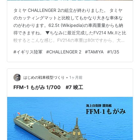
タミヤ CHALLENGER 2の組立が終わりました。 タミヤ
のカッティングマットと比較してもかなり大きな車体な
のがわかります。62.5t (Wikipedia)の車両重量からも納
得できますね。 ▼ちなみに最近完成したFV214 Mk.IIと比
較するとこんな感じ。FV214の車重は80tですから、大き
いと思えた62.5tのCHALLENGER 2 よりさらに重い、
#
イギリス陸軍
#
CHALLENGER 2
#
TAMIYA
#
1/35
FV214 Mk.IIがまさにモンスター級だったのがこれでよく
わかりました。 ▼砲塔前部に装備されているCIP
(Combat Identification Panel：敵味方識別用パネル)は付
•
属するプラ板を切り出して接着する指示でし…
はじめの戦車模型づくり
1ヶ月前
FFM-1 もがみ 1/700 #7 竣工