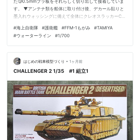
た🥲0.5mmプラ板をそれらしく切り出して接着していま
す。 ▼アンテナ類を船体に取り付け後、デカール貼りと
墨入れウォッシングに備えて全体にクレオスラッカーC-
181半光沢クリアーを吹きました。デカールを貼った後部
#
海上自衛隊
#
護衛艦
#
FFM-1もがみ
#
TAMIYA
甲板にもラッカーの半光沢クリアーを吹いてしまいまし
#
ウォーターライン
#
1/700
たが、今のところ特に問題はなさそうです。 ▼デカール
を貼り終えました。主に喫水線表示がほとんどですが、
小さくて細くてデカールピンセットがなかったら恐らく
貼れなかったと思います。写真は後部に貼った船名「も
•
はじめの戦車模型づくり
1ヶ月前
がみ」です。 ▼哨戒ヘリコプ…
CHALLENGER 2 1/35 #1 組立1