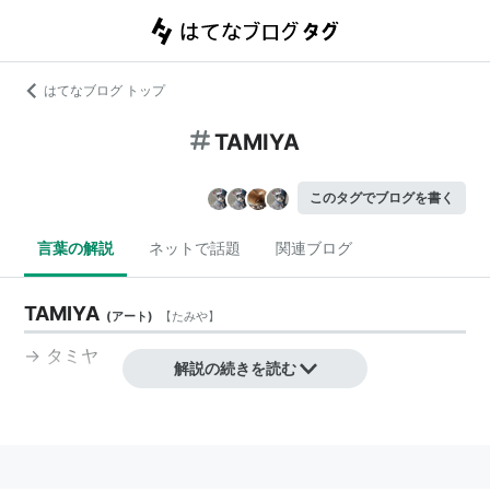
はてなブログ トップ
TAMIYA
このタグでブログを書く
言葉の解説
ネットで話題
関連ブログ
TAMIYA
(
アート
)
【
たみや
】
→
タミヤ
解説の続きを読む