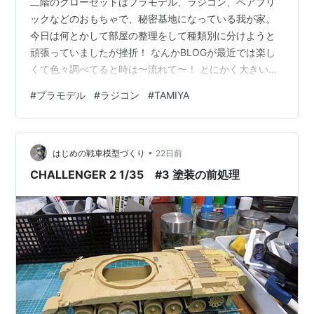
二階のクローゼットはプラモデル、ラジコン、ベアブリ
ックなどのおもちゃで、秘密基地になっている我が家。
今日は何とかして部屋の整理をして種類別に分けようと
頑張っていましたが挫折！ なんかBLOGが最近では楽し
くて色々調べてると時は〜流れて〜！ とにかく大きいプ
ラモデルが重たくて！ コツコツ整理していくしか無いの
#
プラモデル
#
ラジコン
#
TAMIYA
ですがあれも欲しい、こんなの出てるじゃん！って 買う
気満々なんです、これって私が子供の頃に欲しいおもち
ゃを買って貰えなかったのが影響してるのかなぁ〜とか
•
笑 昨日あたりから深夜にタミヤさんのサイトをうろうろ
はじめの戦車模型づくり
22日前
しています。 私プラモデル買っても２個買って一個は保
CHALLENGER 2 1/35 #3 塗装の前処理
管してるんですおかしいですよね？