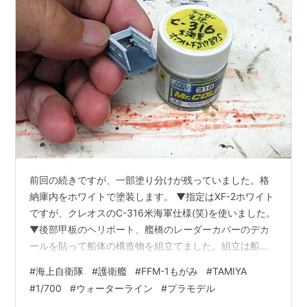
前回の続きですが、一部塗り分けが残っていました。格
納庫内をホワイトで塗装します。 ▼指定はXF-2ホワイト
ですが、クレオスのC-316米海軍仕様(笑)を使いました。
▼後部甲板のヘリポート、艦橋のレーダーカバーのデカ
ールを貼って船体の構造物を組立てました。組立は船体
両側を貼り合わせたあと、組立てた構造物を裏からはめ
#
海上自衛隊
#
護衛艦
#
FFM-1もがみ
#
TAMIYA
ていく仕組みです。接着剤を使わずにダボをあわせて押
#
1/700
#
ウォーターライン
#
プラモデル
すと「パチッ」と軽い音がしてピッタリはまり快感です