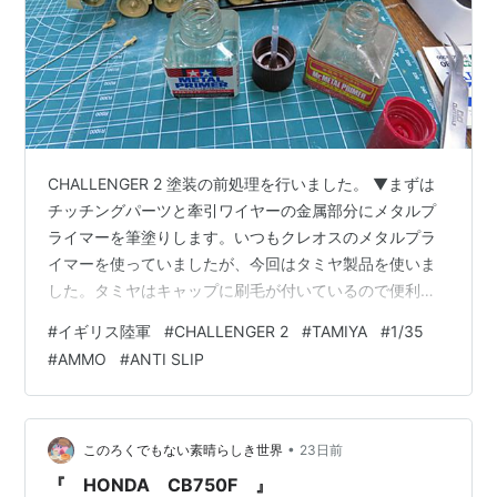
CHALLENGER 2 塗装の前処理を行いました。 ▼まずは
チッチングパーツと牽引ワイヤーの金属部分にメタルプ
ライマーを筆塗りします。いつもクレオスのメタルプラ
イマーを使っていましたが、今回はタミヤ製品を使いま
した。タミヤはキャップに刷毛が付いているので便利で
す。もしかしたらクレオスにも付いていたのかもしれま
#
イギリス陸軍
#
CHALLENGER 2
#
TAMIYA
#
1/35
せんが、記憶にありません。 ▼車体と砲塔に滑り止め加
#
AMMO
#
ANTI SLIP
工を施します。各パネルごとにマスキングをして滑り止
めのマテリアルを筆塗りしていきます。 ▼叩きつけるよ
うにし、なるべく塗布面が均一になるように心がけまし
たが、なかなか難しいです。 ▼タミヤのエイブラムス
•
このろくでもない素晴らしき世界
23日前
M1A2ではラッカーパテを塗った面…
『 HONDA CB750F 』