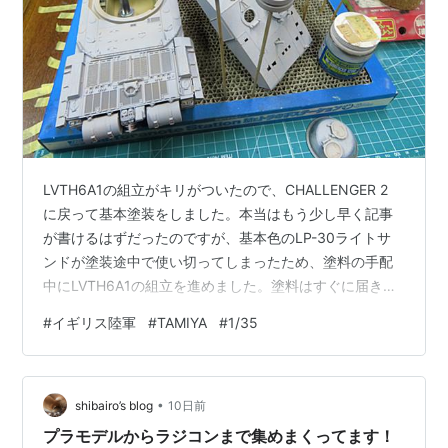
LVTH6A1の組立がキリがついたので、CHALLENGER 2
に戻って基本塗装をしました。本当はもう少し早く記事
が書けるはずだったのですが、基本色のLP-30ライトサ
ンドが塗装途中で使い切ってしまったため、塗料の手配
中にLVTH6A1の組立を進めました。塗料はすぐに届きま
したが、LVTH6A1を途中で止めると何かチョンボをしそ
#
イギリス陸軍
#
TAMIYA
#
1/35
うだったのでキリをつけてからCHALLENGER 2の再開と
なりました。 サフ吹きから始めます。今回はクレオスの
グレーサフを吹いています。グレーサフは「もがみ」で
•
も使いました。 車体はLP-30ライトサンドの単色です。
shibairo’s blog
10日前
基本色、ハイライト１、ハイライト２、ハイライト３
プラモデルからラジコンまで集めまくってます！