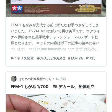
FFM-1 もがみが完成する前に新たなお手つきをしてしま
いました。 FV214 MKIIに続いて再び英軍です。ウクライ
ナへ供給された英軍戦車チャレンジャー２のデザート仕
様となります。 キットの内容は以下の記事の後半に書い
ています。 tankhajime.hatenablog.com まずは組説の指
示どおりに進めて車体が終わりました。 ▲▼サイドスカ
#
イギリス陸軍
#
CHALLENGER 2
#
TAMIYA
#
1/35
ートは足回りの塗装をしてから接着するため、仮止めの
状態です。それに伴って牽引ワイヤーはまだ取り付けて
いません。 ▼車体上下は前部ポリキャップを介し、後部
•
は凸部を車体上部の裏面に接着したパーツへ挟み込むタ
はじめの戦車模型づくり
1ヶ月前
ミヤによくある上下の取り付け方法です。合いはぴっ…
FFM-1 もがみ 1/700 #5 デカール、船体組立