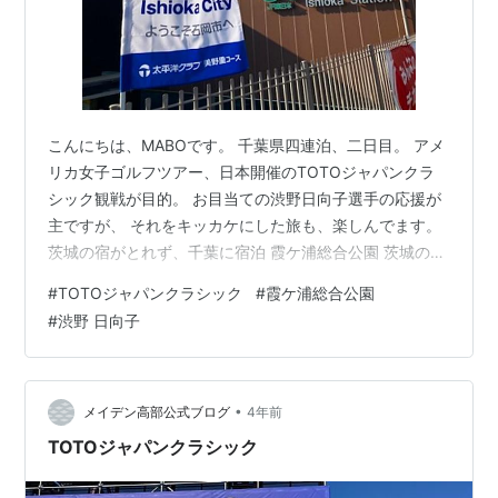
こんにちは、MABOです。 千葉県四連泊、二日目。 アメ
リカ女子ゴルフツアー、日本開催のTOTOジャパンクラ
シック観戦が目的。 お目当ての渋野日向子選手の応援が
主ですが、 それをキッカケにした旅も、楽しんでます。
茨城の宿がとれず、千葉に宿泊 霞ケ浦総合公園 茨城の宿
がとれず、千葉に宿泊 大会は茨城開催なので、近くの水
#
TOTOジャパンクラシック
#
霞ケ浦総合公園
戸や土浦に宿泊、飛行機は新千歳⇔茨城のスカイマーク
#
渋野 日向子
を利用予定でした。 渋野選手の出場が濃厚になった九
月、早目に宿をさがしましたが、予定宿泊地のホテルは
既に埋まっていた。 今年最後の三連休、11月4日の土浦
花火大会などが理由と思われます。 茨城は諦め、同じ常
•
メイデン高部公式ブログ
4年前
磐線沿いの千葉県内で安く…
TOTOジャパンクラシック