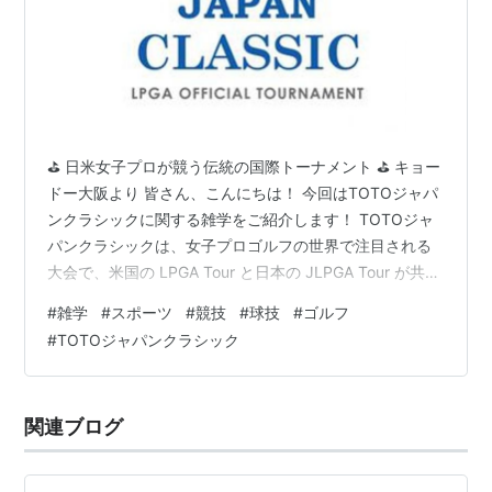
⛳ 日米女子プロが競う伝統の国際トーナメント ⛳ キョー
ドー大阪より 皆さん、こんにちは！ 今回はTOTOジャパ
ンクラシックに関する雑学をご紹介します！ TOTOジャ
パンクラシックは、女子プロゴルフの世界で注目される
大会で、米国の LPGA Tour と日本の JLPGA Tour が共同
で公認している、日本唯一の公式LPGAツアー日本開催戦
#
雑学
#
スポーツ
#
競技
#
球技
#
ゴルフ
です。 以下のポイントを押さえて、その魅力と見どころ
#
TOTOジャパンクラシック
を紹介します。 ⛳ TOTOジャパンクラシックの基本情
報・歴史 TOTOジャパンクラシックは、1973年に
「LPGA Japan Classic」として初開催された女子プロゴ
関連ブログ
ルフトーナメントです。 長い歴…