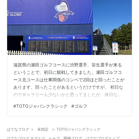
滋賀県の瀬田ゴルフコースに渋野選手、笹生選手が来る
ということで、初日に観戦してきました。瀬田ゴルフコ
ース北コースは仕事関係のコンペで2回ほど回ったことが
あります。回ったことがあるというだけですが。 初日な
のでギャラリーも少ないかと思ってましたが、休日なの
で沢山来場してました。シャトルバスが出る南草津には7
#
TOTOジャパンクラシック
#
ゴルフ
時過ぎに到着しましたが、バスに乗るまで30分もかかっ
てしまい、早めのスタートの組に間に合いませんでし
た。 渋野選手、笹生選手を見にきました、といいいなが
はてなブログ
>
未指定
>
TOTOジャパンクラシック
ら、特定の組について回るのは体力的に大変なので、1番
はてなブログ タグとは
ヘルプ
開発ブログ
はてなブログトップ