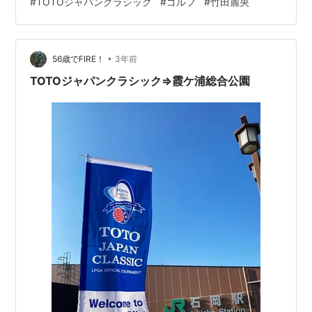
#
TOTOジャパンクラシック
#
ゴルフ
#
竹田麗央
ばすので好きな選手です。来年が楽しみです。
•
56歳でFIRE！
3年前
TOTOジャパンクラシック⇒霞ケ浦総合公園